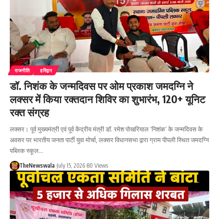
राजनीति
हरिद्वार
डॉ. निशंक के जन्मदिवस पर ओम प्रकाश जमदग्नि ने
लक्सर में किया रक्तदान शिविर का शुभारंभ, 120+ यूनिट
रक्त संग्रह
लक्सर। पूर्व मुख्यमंत्री एवं पूर्व केंद्रीय मंत्री डॉ. रमेश पोखरियाल ‘निशंक’ के जन्मदिवस के
अवसर पर भारतीय जनता पार्टी युवा मोर्चा, लक्सर विधानसभा द्वारा ग्राम पीपली स्थित जमदग्नि
पब्लिक स्कूल…
TheNewswala
July 15, 2026
80 Views