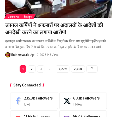
उत्तराखण्ड
देहरादून
उपनल कर्मियों ने अफसरों पर अदालतों के आदेशों की
अनदेखी करने का लगाया आरोप!
देहरादून: धामी सरकार का उपनल कर्मियों के लिए तैयार किया गया एग्रीमेंट इन्हें भड़काने
वाला साबित हुआ. स्थिति ये रही कि उपनल कर्मी इस अनुबंध के बिनाह पर समान कार्य…
TheNewswala
April 7, 2026
145 Views
1
2
3
…
2,279
2,280
Stay Connected
235.3k
Followers
69.1k
Followers
Like
Follow
11.6k
Followers
56.4k
Followers