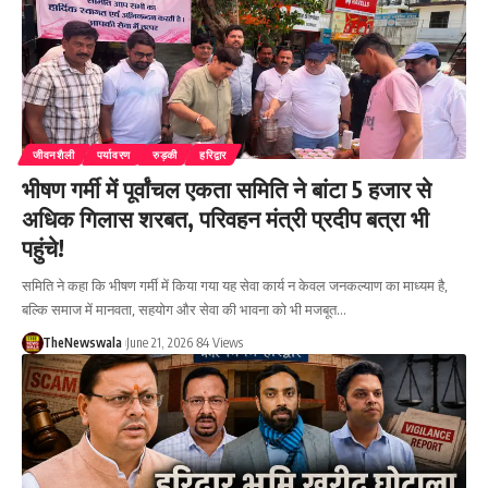
जीवनशैली
पर्यावरण
रुड़की
हरिद्वार
भीषण गर्मी में पूर्वांचल एकता समिति ने बांटा 5 हजार से
अधिक गिलास शरबत, परिवहन मंत्री प्रदीप बत्रा भी
पहुंचे!
समिति ने कहा कि भीषण गर्मी में किया गया यह सेवा कार्य न केवल जनकल्याण का माध्यम है,
बल्कि समाज में मानवता, सहयोग और सेवा की भावना को भी मजबूत…
TheNewswala
June 21, 2026
84 Views