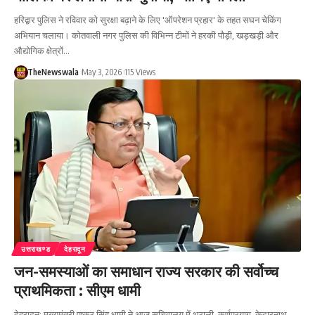
हरिद्वार पुलिस ने रविवार को सुरक्षा बढ़ाने के लिए 'ऑपरेशन प्रहार' के तहत सघन चेकिंग
अभियान चलाया। कोतवाली नगर पुलिस की विभिन्न टीमों ने हरकी पौड़ी, खड़खड़ी और
औद्योगिक क्षेत्रों…
TheNewswala
May 3, 2026
115 Views
उत्तराखण्ड
देहरादून
जन-समस्याओं का समाधान राज्य सरकार की सर्वोच्च
प्राथमिकता : सीएम धामी
देहरादून: मुख्यमंत्री पुष्कर सिंह धामी ने आज सचिवालय में थराली, कर्णप्रयाग, केदारनाथ,