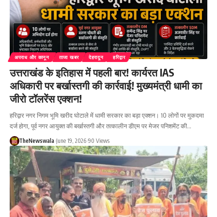
अपराध और कानून
ताजा खबर
देहरादून
हरिद्वार
उत्तराखंड के इतिहास में पहली बार! कार्यरत IAS
अधिकारी पर बर्खास्तगी की कार्रवाई! मुख्यमंत्री धामी का
जीरो टॉलरेंस एक्शन!
हरिद्वार नगर निगम भूमि खरीद घोटाले में धामी सरकार का बड़ा एक्शन। 10 लोगों पर मुकदमा
दर्ज होगा, पूर्व नगर आयुक्त की बर्खास्तगी और तत्कालीन डीएम पर मेजर पनिशमेंट की…
TheNewswala
June 19, 2026
90 Views