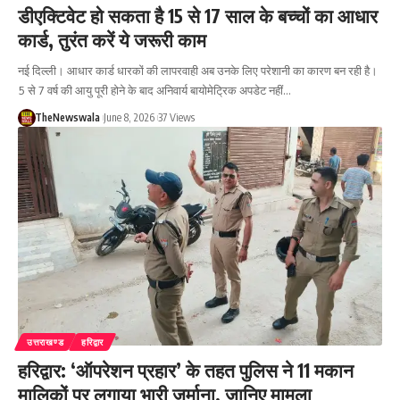
डीएक्टिवेट हो सकता है 15 से 17 साल के बच्चों का आधार
कार्ड, तुरंत करें ये जरूरी काम
नई दिल्ली। आधार कार्ड धारकों की लापरवाही अब उनके लिए परेशानी का कारण बन रही है।
5 से 7 वर्ष की आयु पूरी होने के बाद अनिवार्य बायोमेट्रिक अपडेट नहीं…
TheNewswala
June 8, 2026
37 Views
उत्तराखण्ड
हरिद्वार
हरिद्वार: ‘ऑपरेशन प्रहार’ के तहत पुलिस ने 11 मकान
मालिकों पर लगाया भारी जुर्माना, जानिए मामला