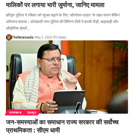
मालिकों पर लगाया भारी जुर्माना, जानिए मामला
हरिद्वार पुलिस ने रविवार को सुरक्षा बढ़ाने के लिए 'ऑपरेशन प्रहार' के तहत सघन चेकिंग
अभियान चलाया। कोतवाली नगर पुलिस की विभिन्न टीमों ने हरकी पौड़ी, खड़खड़ी और
औद्योगिक क्षेत्रों…
TheNewswala
May 3, 2026
115 Views
उत्तराखण्ड
देहरादून
जन-समस्याओं का समाधान राज्य सरकार की सर्वोच्च
प्राथमिकता : सीएम धामी