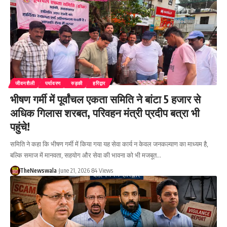
जीवनशैली
पर्यावरण
रुड़की
हरिद्वार
भीषण गर्मी में पूर्वांचल एकता समिति ने बांटा 5 हजार से
अधिक गिलास शरबत, परिवहन मंत्री प्रदीप बत्रा भी
पहुंचे!
समिति ने कहा कि भीषण गर्मी में किया गया यह सेवा कार्य न केवल जनकल्याण का माध्यम है,
बल्कि समाज में मानवता, सहयोग और सेवा की भावना को भी मजबूत…
TheNewswala
June 21, 2026
84 Views