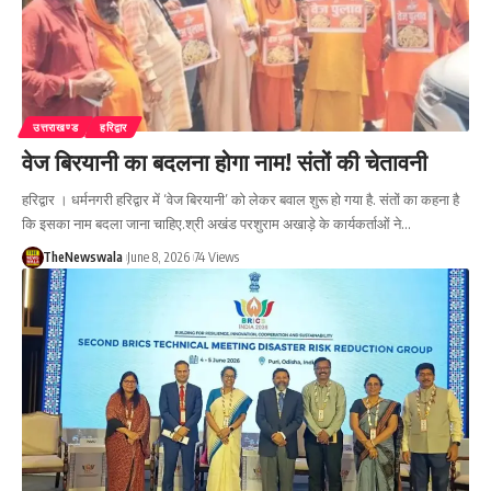
उत्तराखण्ड
हरिद्वार
वेज बिरयानी का बदलना होगा नाम! संतों की चेतावनी
हरिद्वार । धर्मनगरी हरिद्वार में ‘वेज बिरयानी’ को लेकर बवाल शुरू हो गया है. संतों का कहना है
कि इसका नाम बदला जाना चाहिए.श्री अखंड परशुराम अखाड़े के कार्यकर्ताओं ने…
TheNewswala
June 8, 2026
74 Views