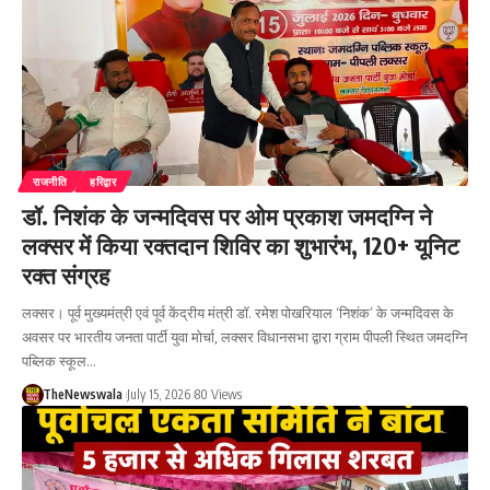
राजनीति
हरिद्वार
डॉ. निशंक के जन्मदिवस पर ओम प्रकाश जमदग्नि ने
लक्सर में किया रक्तदान शिविर का शुभारंभ, 120+ यूनिट
रक्त संग्रह
लक्सर। पूर्व मुख्यमंत्री एवं पूर्व केंद्रीय मंत्री डॉ. रमेश पोखरियाल ‘निशंक’ के जन्मदिवस के
अवसर पर भारतीय जनता पार्टी युवा मोर्चा, लक्सर विधानसभा द्वारा ग्राम पीपली स्थित जमदग्नि
पब्लिक स्कूल…
TheNewswala
July 15, 2026
80 Views