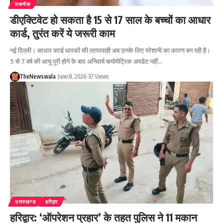
तकनीक
डीएक्टिवेट हो सकता है 15 से 17 साल के बच्चों का आधार
कार्ड, तुरंत करें ये जरूरी काम
नई दिल्ली। आधार कार्ड धारकों की लापरवाही अब उनके लिए परेशानी का कारण बन रही है।
5 से 7 वर्ष की आयु पूरी होने के बाद अनिवार्य बायोमेट्रिक अपडेट नहीं…
TheNewswala
June 8, 2026
37 Views
उत्तराखण्ड
हरिद्वार
हरिद्वार: ‘ऑपरेशन प्रहार’ के तहत पुलिस ने 11 मकान