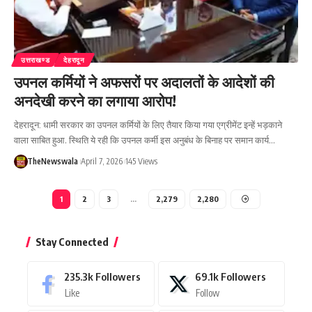
उत्तराखण्ड
देहरादून
उपनल कर्मियों ने अफसरों पर अदालतों के आदेशों की
अनदेखी करने का लगाया आरोप!
देहरादून: धामी सरकार का उपनल कर्मियों के लिए तैयार किया गया एग्रीमेंट इन्हें भड़काने
वाला साबित हुआ. स्थिति ये रही कि उपनल कर्मी इस अनुबंध के बिनाह पर समान कार्य…
TheNewswala
April 7, 2026
145 Views
1
2
3
…
2,279
2,280
Stay Connected
235.3k
Followers
69.1k
Followers
Like
Follow