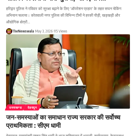
हरिद्वार पुलिस ने रविवार को सुरक्षा बढ़ाने के लिए 'ऑपरेशन प्रहार' के तहत सघन चेकिंग
अभियान चलाया। कोतवाली नगर पुलिस की विभिन्न टीमों ने हरकी पौड़ी, खड़खड़ी और
औद्योगिक क्षेत्रों…
TheNewswala
May 3, 2026
115 Views
उत्तराखण्ड
देहरादून
जन-समस्याओं का समाधान राज्य सरकार की सर्वोच्च
प्राथमिकता : सीएम धामी
देहरादून: मुख्यमंत्री पुष्कर सिंह धामी ने आज सचिवालय में थराली, कर्णप्रयाग, केदारनाथ,