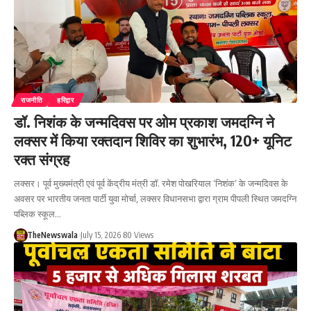
राजनीति
हरिद्वार
डॉ. निशंक के जन्मदिवस पर ओम प्रकाश जमदग्नि ने
लक्सर में किया रक्तदान शिविर का शुभारंभ, 120+ यूनिट
रक्त संग्रह
लक्सर। पूर्व मुख्यमंत्री एवं पूर्व केंद्रीय मंत्री डॉ. रमेश पोखरियाल ‘निशंक’ के जन्मदिवस के
अवसर पर भारतीय जनता पार्टी युवा मोर्चा, लक्सर विधानसभा द्वारा ग्राम पीपली स्थित जमदग्नि
पब्लिक स्कूल…
TheNewswala
July 15, 2026
80 Views