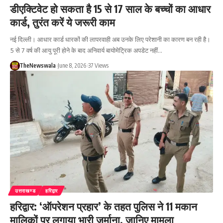
डीएक्टिवेट हो सकता है 15 से 17 साल के बच्चों का आधार
कार्ड, तुरंत करें ये जरूरी काम
नई दिल्ली। आधार कार्ड धारकों की लापरवाही अब उनके लिए परेशानी का कारण बन रही है।
5 से 7 वर्ष की आयु पूरी होने के बाद अनिवार्य बायोमेट्रिक अपडेट नहीं…
TheNewswala
June 8, 2026
37 Views
उत्तराखण्ड
हरिद्वार
हरिद्वार: ‘ऑपरेशन प्रहार’ के तहत पुलिस ने 11 मकान
मालिकों पर लगाया भारी जुर्माना, जानिए मामला