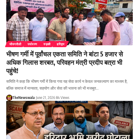
जीवनशैली
पर्यावरण
रुड़की
हरिद्वार
भीषण गर्मी में पूर्वांचल एकता समिति ने बांटा 5 हजार से
अधिक गिलास शरबत, परिवहन मंत्री प्रदीप बत्रा भी
पहुंचे!
समिति ने कहा कि भीषण गर्मी में किया गया यह सेवा कार्य न केवल जनकल्याण का माध्यम है,
बल्कि समाज में मानवता, सहयोग और सेवा की भावना को भी मजबूत…
TheNewswala
June 21, 2026
84 Views