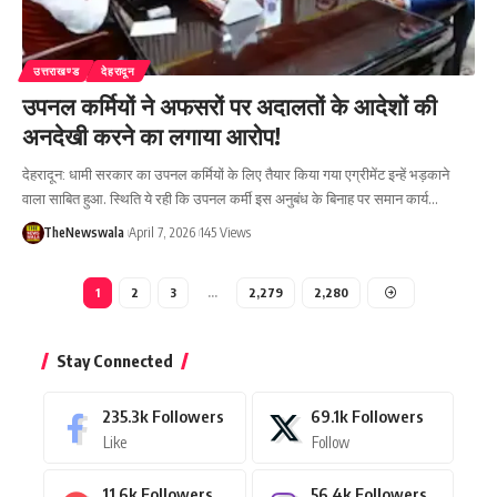
उत्तराखण्ड
देहरादून
उपनल कर्मियों ने अफसरों पर अदालतों के आदेशों की
अनदेखी करने का लगाया आरोप!
देहरादून: धामी सरकार का उपनल कर्मियों के लिए तैयार किया गया एग्रीमेंट इन्हें भड़काने
वाला साबित हुआ. स्थिति ये रही कि उपनल कर्मी इस अनुबंध के बिनाह पर समान कार्य…
TheNewswala
April 7, 2026
145 Views
1
2
3
…
2,279
2,280
Stay Connected
235.3k
Followers
69.1k
Followers
Like
Follow
11.6k
Followers
56.4k
Followers