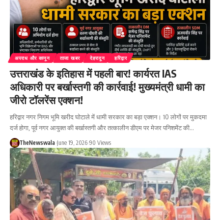
अपराध और कानून
ताजा खबर
देहरादून
हरिद्वार
उत्तराखंड के इतिहास में पहली बार! कार्यरत IAS
अधिकारी पर बर्खास्तगी की कार्रवाई! मुख्यमंत्री धामी का
जीरो टॉलरेंस एक्शन!
हरिद्वार नगर निगम भूमि खरीद घोटाले में धामी सरकार का बड़ा एक्शन। 10 लोगों पर मुकदमा
दर्ज होगा, पूर्व नगर आयुक्त की बर्खास्तगी और तत्कालीन डीएम पर मेजर पनिशमेंट की…
TheNewswala
June 19, 2026
90 Views