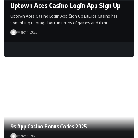
Uptown Aces Casino Login App Sign Up
Uptown Aces Casino Login App Sign Up BitDice Casino has
something to brag about in terms of games and their…
March 1, 2025
9s App Casino Bonus Codes 2025
March 1, 2025