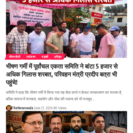
जीवनशैली
पर्यावरण
रुड़की
हरिद्वार
भीषण गर्मी में पूर्वांचल एकता समिति ने बांटा 5 हजार से
अधिक गिलास शरबत, परिवहन मंत्री प्रदीप बत्रा भी
पहुंचे!
समिति ने कहा कि भीषण गर्मी में किया गया यह सेवा कार्य न केवल जनकल्याण का माध्यम है,
बल्कि समाज में मानवता, सहयोग और सेवा की भावना को भी मजबूत…
TheNewswala
June 21, 2026
80 Views