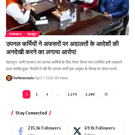
उत्तराखण्ड
देहरादून
उपनल कर्मियों ने अफसरों पर अदालतों के आदेशों की
अनदेखी करने का लगाया आरोप!
देहरादून: धामी सरकार का उपनल कर्मियों के लिए तैयार किया गया एग्रीमेंट इन्हें भड़काने
वाला साबित हुआ. स्थिति ये रही कि उपनल कर्मी इस अनुबंध के बिनाह पर समान कार्य…
TheNewswala
April 7, 2026
145 Views
1
2
3
…
2,279
2,280
Stay Connected
235.3k
Followers
69.1k
Followers
Like
Follow