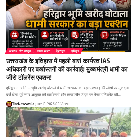
अपराध और कानून
ताजा खबर
देहरादून
हरिद्वार
उत्तराखंड के इतिहास में पहली बार! कार्यरत IAS
अधिकारी पर बर्खास्तगी की कार्रवाई! मुख्यमंत्री धामी का
जीरो टॉलरेंस एक्शन!
हरिद्वार नगर निगम भूमि खरीद घोटाले में धामी सरकार का बड़ा एक्शन। 10 लोगों पर मुकदमा
दर्ज होगा, पूर्व नगर आयुक्त की बर्खास्तगी और तत्कालीन डीएम पर मेजर पनिशमेंट की…
TheNewswala
June 19, 2026
90 Views