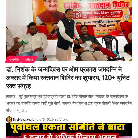
राजनीति
हरिद्वार
डॉ. निशंक के जन्मदिवस पर ओम प्रकाश जमदग्नि ने
लक्सर में किया रक्तदान शिविर का शुभारंभ, 120+ यूनिट
रक्त संग्रह
लक्सर। पूर्व मुख्यमंत्री एवं पूर्व केंद्रीय मंत्री डॉ. रमेश पोखरियाल ‘निशंक’ के जन्मदिवस के
अवसर पर भारतीय जनता पार्टी युवा मोर्चा, लक्सर विधानसभा द्वारा ग्राम पीपली स्थित जमदग्नि
पब्लिक स्कूल…
TheNewswala
July 15, 2026
80 Views