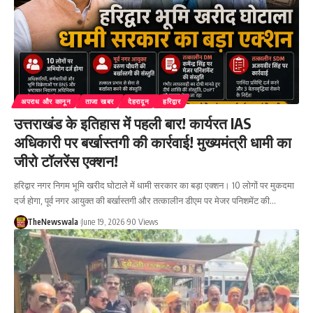
अपराध और कानून
ताजा खबर
देहरादून
हरिद्वार
उत्तराखंड के इतिहास में पहली बार! कार्यरत IAS
अधिकारी पर बर्खास्तगी की कार्रवाई! मुख्यमंत्री धामी का
जीरो टॉलरेंस एक्शन!
हरिद्वार नगर निगम भूमि खरीद घोटाले में धामी सरकार का बड़ा एक्शन। 10 लोगों पर मुकदमा
दर्ज होगा, पूर्व नगर आयुक्त की बर्खास्तगी और तत्कालीन डीएम पर मेजर पनिशमेंट की…
TheNewswala
June 19, 2026
90 Views