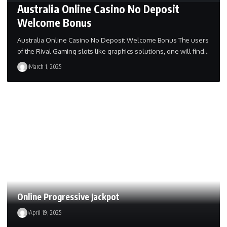
Australia Online Casino No Deposit
Welcome Bonus
Australia Online Casino No Deposit Welcome Bonus The users
of the Rival Gaming slots like graphics solutions, one will find…
March 1, 2025
Online Progressive Jackpot
April 19, 2025