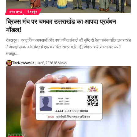
उत्तराखण्ड
देहरादून
ब्रिक्स मंच पर चमका उत्तराखंड का आपदा प्रबंधन
मॉडल!
देहरादून। प्राकृतिक आपदाओं और वर्षा जनित संकटों की दृष्टि से बेहद संवेदनशील उत्तराखंड
ने आपदा प्रबंधन के क्षेत्र में एक बार फिर राष्ट्रीय ही नहीं, अंतरराष्ट्रीय स्तर पर अपनी
मजबूत…
TheNewswala
June 8, 2026
85 Views