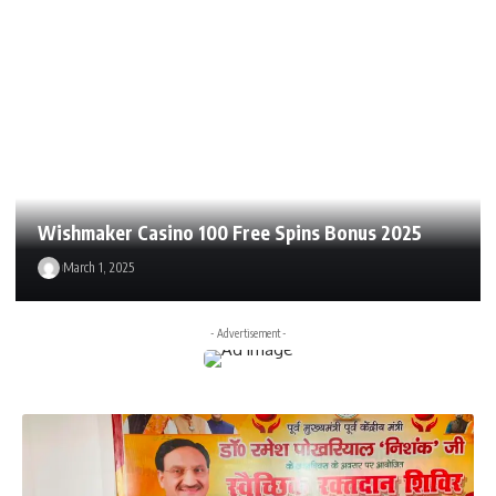
Wishmaker Casino 100 Free Spins Bonus 2025
March 1, 2025
- Advertisement -