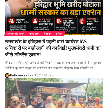
अपराध और कानून
ताजा खबर
देहरादून
हरिद्वार
उत्तराखंड के इतिहास में पहली बार! कार्यरत IAS
अधिकारी पर बर्खास्तगी की कार्रवाई! मुख्यमंत्री धामी का
जीरो टॉलरेंस एक्शन!
हरिद्वार नगर निगम भूमि खरीद घोटाले में धामी सरकार का बड़ा एक्शन। 10 लोगों पर मुकदमा
दर्ज होगा, पूर्व नगर आयुक्त की बर्खास्तगी और तत्कालीन डीएम पर मेजर पनिशमेंट की…
TheNewswala
June 19, 2026
90 Views