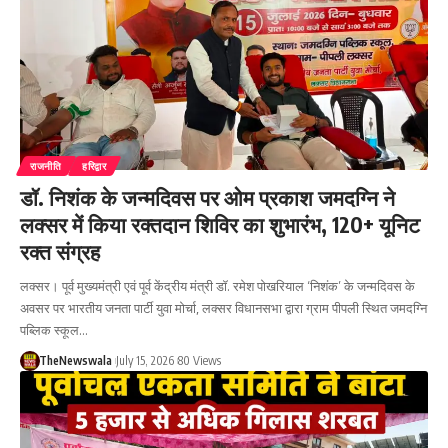
राजनीति
हरिद्वार
डॉ. निशंक के जन्मदिवस पर ओम प्रकाश जमदग्नि ने
लक्सर में किया रक्तदान शिविर का शुभारंभ, 120+ यूनिट
रक्त संग्रह
लक्सर। पूर्व मुख्यमंत्री एवं पूर्व केंद्रीय मंत्री डॉ. रमेश पोखरियाल ‘निशंक’ के जन्मदिवस के
अवसर पर भारतीय जनता पार्टी युवा मोर्चा, लक्सर विधानसभा द्वारा ग्राम पीपली स्थित जमदग्नि
पब्लिक स्कूल…
TheNewswala
July 15, 2026
80 Views