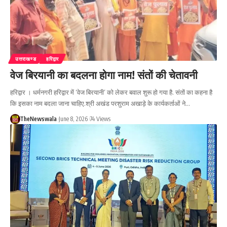
उत्तराखण्ड
हरिद्वार
वेज बिरयानी का बदलना होगा नाम! संतों की चेतावनी
हरिद्वार । धर्मनगरी हरिद्वार में ‘वेज बिरयानी’ को लेकर बवाल शुरू हो गया है. संतों का कहना है
कि इसका नाम बदला जाना चाहिए.श्री अखंड परशुराम अखाड़े के कार्यकर्ताओं ने…
TheNewswala
June 8, 2026
74 Views