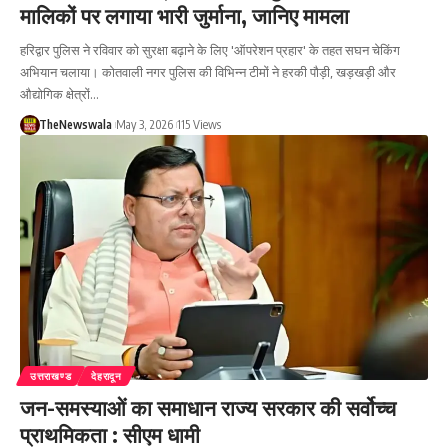
मालिकों पर लगाया भारी जुर्माना, जानिए मामला
हरिद्वार पुलिस ने रविवार को सुरक्षा बढ़ाने के लिए 'ऑपरेशन प्रहार' के तहत सघन चेकिंग
अभियान चलाया। कोतवाली नगर पुलिस की विभिन्न टीमों ने हरकी पौड़ी, खड़खड़ी और
औद्योगिक क्षेत्रों…
TheNewswala
May 3, 2026
115 Views
उत्तराखण्ड
देहरादून
जन-समस्याओं का समाधान राज्य सरकार की सर्वोच्च
प्राथमिकता : सीएम धामी