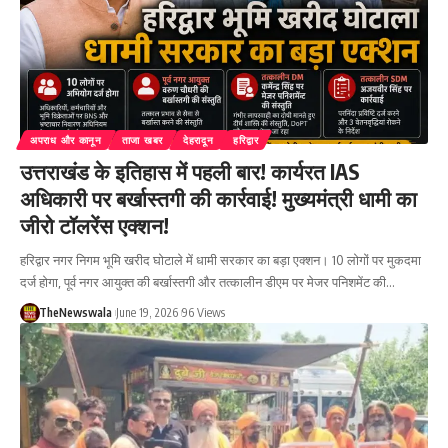
अपराध और कानून
ताजा खबर
देहरादून
हरिद्वार
उत्तराखंड के इतिहास में पहली बार! कार्यरत IAS
अधिकारी पर बर्खास्तगी की कार्रवाई! मुख्यमंत्री धामी का
जीरो टॉलरेंस एक्शन!
हरिद्वार नगर निगम भूमि खरीद घोटाले में धामी सरकार का बड़ा एक्शन। 10 लोगों पर मुकदमा
दर्ज होगा, पूर्व नगर आयुक्त की बर्खास्तगी और तत्कालीन डीएम पर मेजर पनिशमेंट की…
TheNewswala
June 19, 2026
96 Views