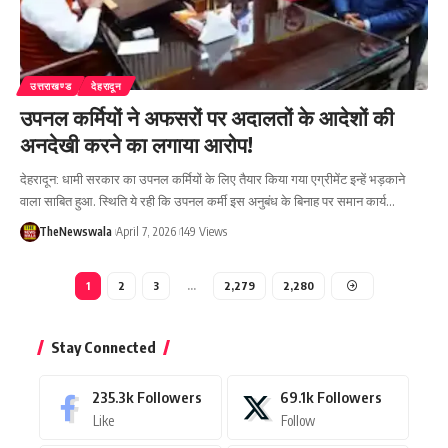
उत्तराखण्ड
देहरादून
उपनल कर्मियों ने अफसरों पर अदालतों के आदेशों की
अनदेखी करने का लगाया आरोप!
देहरादून: धामी सरकार का उपनल कर्मियों के लिए तैयार किया गया एग्रीमेंट इन्हें भड़काने
वाला साबित हुआ. स्थिति ये रही कि उपनल कर्मी इस अनुबंध के बिनाह पर समान कार्य…
TheNewswala
April 7, 2026
149 Views
1
2
3
…
2,279
2,280
Stay Connected
235.3k
Followers
69.1k
Followers
Like
Follow