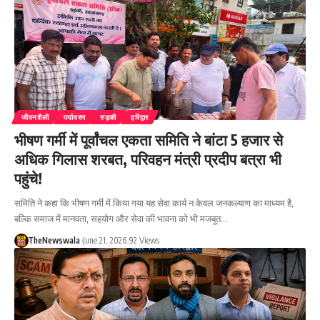
जीवनशैली
पर्यावरण
रुड़की
हरिद्वार
भीषण गर्मी में पूर्वांचल एकता समिति ने बांटा 5 हजार से
अधिक गिलास शरबत, परिवहन मंत्री प्रदीप बत्रा भी
पहुंचे!
समिति ने कहा कि भीषण गर्मी में किया गया यह सेवा कार्य न केवल जनकल्याण का माध्यम है,
बल्कि समाज में मानवता, सहयोग और सेवा की भावना को भी मजबूत…
TheNewswala
June 21, 2026
92 Views