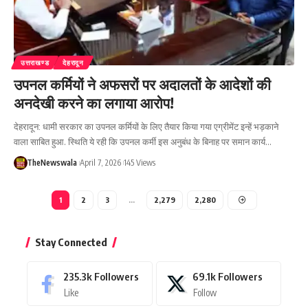
उत्तराखण्ड
देहरादून
उपनल कर्मियों ने अफसरों पर अदालतों के आदेशों की
अनदेखी करने का लगाया आरोप!
देहरादून: धामी सरकार का उपनल कर्मियों के लिए तैयार किया गया एग्रीमेंट इन्हें भड़काने
वाला साबित हुआ. स्थिति ये रही कि उपनल कर्मी इस अनुबंध के बिनाह पर समान कार्य…
TheNewswala
April 7, 2026
145 Views
1
2
3
…
2,279
2,280
Stay Connected
235.3k
Followers
69.1k
Followers
Like
Follow