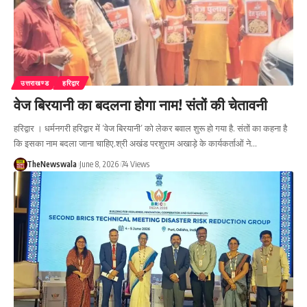
उत्तराखण्ड
हरिद्वार
वेज बिरयानी का बदलना होगा नाम! संतों की चेतावनी
हरिद्वार । धर्मनगरी हरिद्वार में ‘वेज बिरयानी’ को लेकर बवाल शुरू हो गया है. संतों का कहना है
कि इसका नाम बदला जाना चाहिए.श्री अखंड परशुराम अखाड़े के कार्यकर्ताओं ने…
TheNewswala
June 8, 2026
74 Views