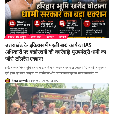
अपराध और कानून
ताजा खबर
देहरादून
हरिद्वार
उत्तराखंड के इतिहास में पहली बार! कार्यरत IAS
अधिकारी पर बर्खास्तगी की कार्रवाई! मुख्यमंत्री धामी का
जीरो टॉलरेंस एक्शन!
हरिद्वार नगर निगम भूमि खरीद घोटाले में धामी सरकार का बड़ा एक्शन। 10 लोगों पर मुकदमा
दर्ज होगा, पूर्व नगर आयुक्त की बर्खास्तगी और तत्कालीन डीएम पर मेजर पनिशमेंट की…
TheNewswala
June 19, 2026
90 Views