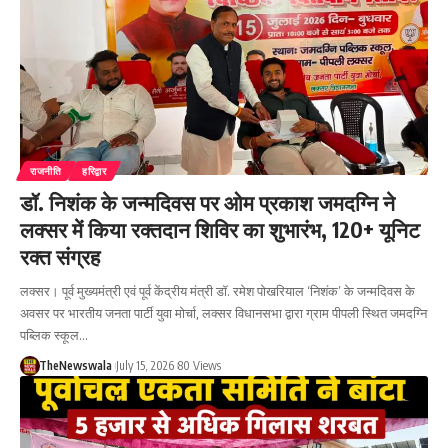
राजनीति
हरिद्वार
डॉ. निशंक के जन्मदिवस पर ओम प्रकाश जमदग्नि ने
लक्सर में किया रक्तदान शिविर का शुभारंभ, 120+ यूनिट
रक्त संग्रह
लक्सर। पूर्व मुख्यमंत्री एवं पूर्व केंद्रीय मंत्री डॉ. रमेश पोखरियाल ‘निशंक’ के जन्मदिवस के
अवसर पर भारतीय जनता पार्टी युवा मोर्चा, लक्सर विधानसभा द्वारा ग्राम पीपली स्थित जमदग्नि
पब्लिक स्कूल…
TheNewswala
July 15, 2026
80 Views