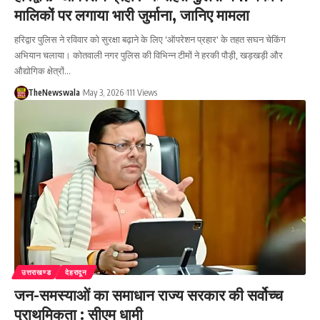
मालिकों पर लगाया भारी जुर्माना, जानिए मामला
हरिद्वार पुलिस ने रविवार को सुरक्षा बढ़ाने के लिए 'ऑपरेशन प्रहार' के तहत सघन चेकिंग
अभियान चलाया। कोतवाली नगर पुलिस की विभिन्न टीमों ने हरकी पौड़ी, खड़खड़ी और
औद्योगिक क्षेत्रों…
TheNewswala
May 3, 2026
111 Views
उत्तराखण्ड
देहरादून
जन-समस्याओं का समाधान राज्य सरकार की सर्वोच्च
प्राथमिकता : सीएम धामी