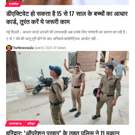
तकनीक
डीएक्टिवेट हो सकता है 15 से 17 साल के बच्चों का आधार
कार्ड, तुरंत करें ये जरूरी काम
नई दिल्ली। आधार कार्ड धारकों की लापरवाही अब उनके लिए परेशानी का कारण बन रही है।
5 से 7 वर्ष की आयु पूरी होने के बाद अनिवार्य बायोमेट्रिक अपडेट नहीं…
TheNewswala
June 8, 2026
37 Views
उत्तराखण्ड
हरिद्वार
हरिद्वार: ‘ऑपरेशन प्रहार’ के तहत पुलिस ने 11 मकान