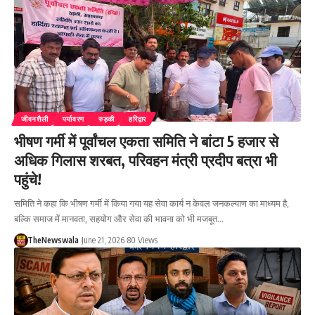
जीवनशैली
पर्यावरण
रुड़की
हरिद्वार
भीषण गर्मी में पूर्वांचल एकता समिति ने बांटा 5 हजार से
अधिक गिलास शरबत, परिवहन मंत्री प्रदीप बत्रा भी
पहुंचे!
समिति ने कहा कि भीषण गर्मी में किया गया यह सेवा कार्य न केवल जनकल्याण का माध्यम है,
बल्कि समाज में मानवता, सहयोग और सेवा की भावना को भी मजबूत…
TheNewswala
June 21, 2026
80 Views