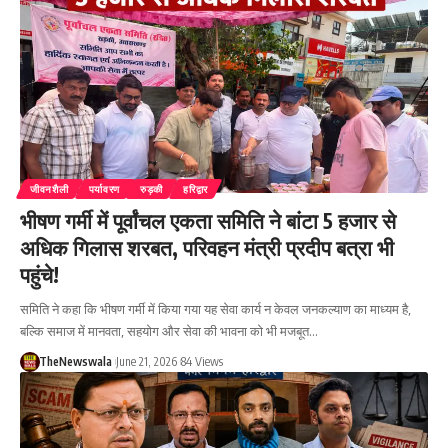
जीवनशैली
पर्यावरण
रुड़की
हरिद्वार
भीषण गर्मी में पूर्वांचल एकता समिति ने बांटा 5 हजार से
अधिक गिलास शरबत, परिवहन मंत्री प्रदीप बत्रा भी
पहुंचे!
समिति ने कहा कि भीषण गर्मी में किया गया यह सेवा कार्य न केवल जनकल्याण का माध्यम है,
बल्कि समाज में मानवता, सहयोग और सेवा की भावना को भी मजबूत…
TheNewswala
June 21, 2026
84 Views