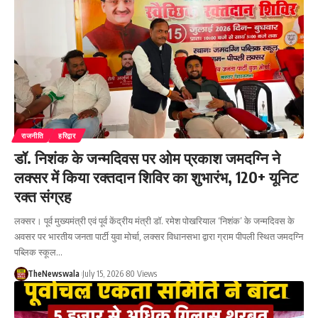
राजनीति
हरिद्वार
डॉ. निशंक के जन्मदिवस पर ओम प्रकाश जमदग्नि ने
लक्सर में किया रक्तदान शिविर का शुभारंभ, 120+ यूनिट
रक्त संग्रह
लक्सर। पूर्व मुख्यमंत्री एवं पूर्व केंद्रीय मंत्री डॉ. रमेश पोखरियाल ‘निशंक’ के जन्मदिवस के
अवसर पर भारतीय जनता पार्टी युवा मोर्चा, लक्सर विधानसभा द्वारा ग्राम पीपली स्थित जमदग्नि
पब्लिक स्कूल…
TheNewswala
July 15, 2026
80 Views