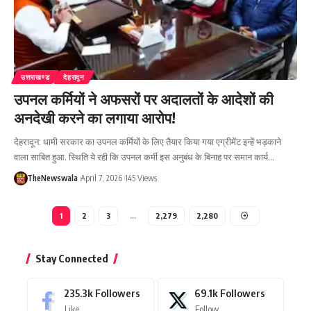
उत्तराखण्ड
देहरादून
उपनल कर्मियों ने अफसरों पर अदालतों के आदेशों की
अनदेखी करने का लगाया आरोप!
देहरादून: धामी सरकार का उपनल कर्मियों के लिए तैयार किया गया एग्रीमेंट इन्हें भड़काने
वाला साबित हुआ. स्थिति ये रही कि उपनल कर्मी इस अनुबंध के बिनाह पर समान कार्य…
TheNewswala
April 7, 2026
145 Views
1
2
3
…
2,279
2,280
Stay Connected
235.3k
Followers
69.1k
Followers
Like
Follow