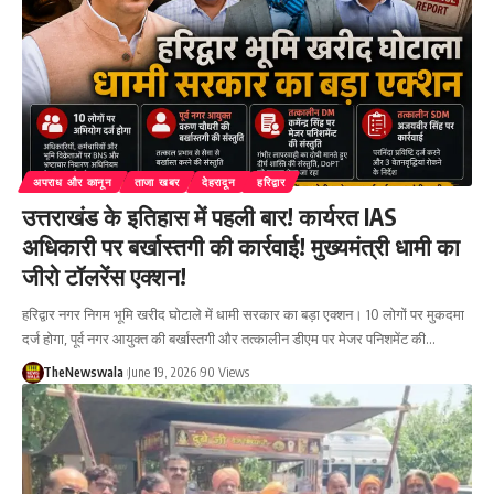
अपराध और कानून
ताजा खबर
देहरादून
हरिद्वार
उत्तराखंड के इतिहास में पहली बार! कार्यरत IAS
अधिकारी पर बर्खास्तगी की कार्रवाई! मुख्यमंत्री धामी का
जीरो टॉलरेंस एक्शन!
हरिद्वार नगर निगम भूमि खरीद घोटाले में धामी सरकार का बड़ा एक्शन। 10 लोगों पर मुकदमा
दर्ज होगा, पूर्व नगर आयुक्त की बर्खास्तगी और तत्कालीन डीएम पर मेजर पनिशमेंट की…
TheNewswala
June 19, 2026
90 Views