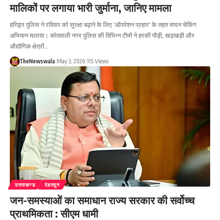
मालिकों पर लगाया भारी जुर्माना, जानिए मामला
हरिद्वार पुलिस ने रविवार को सुरक्षा बढ़ाने के लिए 'ऑपरेशन प्रहार' के तहत सघन चेकिंग
अभियान चलाया। कोतवाली नगर पुलिस की विभिन्न टीमों ने हरकी पौड़ी, खड़खड़ी और
औद्योगिक क्षेत्रों…
TheNewswala
May 3, 2026
115 Views
उत्तराखण्ड
देहरादून
जन-समस्याओं का समाधान राज्य सरकार की सर्वोच्च
प्राथमिकता : सीएम धामी