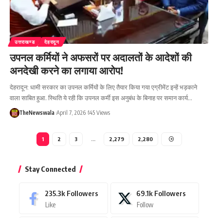
उत्तराखण्ड
देहरादून
उपनल कर्मियों ने अफसरों पर अदालतों के आदेशों की
अनदेखी करने का लगाया आरोप!
देहरादून: धामी सरकार का उपनल कर्मियों के लिए तैयार किया गया एग्रीमेंट इन्हें भड़काने
वाला साबित हुआ. स्थिति ये रही कि उपनल कर्मी इस अनुबंध के बिनाह पर समान कार्य…
TheNewswala
April 7, 2026
145 Views
1
2
3
…
2,279
2,280
Stay Connected
235.3k
Followers
69.1k
Followers
Like
Follow