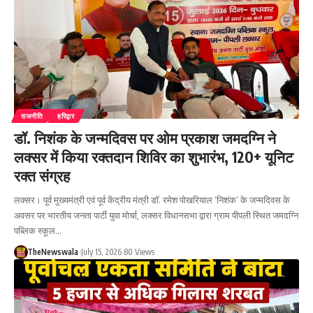
राजनीति
हरिद्वार
डॉ. निशंक के जन्मदिवस पर ओम प्रकाश जमदग्नि ने
लक्सर में किया रक्तदान शिविर का शुभारंभ, 120+ यूनिट
रक्त संग्रह
लक्सर। पूर्व मुख्यमंत्री एवं पूर्व केंद्रीय मंत्री डॉ. रमेश पोखरियाल ‘निशंक’ के जन्मदिवस के
अवसर पर भारतीय जनता पार्टी युवा मोर्चा, लक्सर विधानसभा द्वारा ग्राम पीपली स्थित जमदग्नि
पब्लिक स्कूल…
TheNewswala
July 15, 2026
80 Views