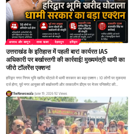
अपराध और कानून
ताजा खबर
देहरादून
हरिद्वार
उत्तराखंड के इतिहास में पहली बार! कार्यरत IAS
अधिकारी पर बर्खास्तगी की कार्रवाई! मुख्यमंत्री धामी का
जीरो टॉलरेंस एक्शन!
हरिद्वार नगर निगम भूमि खरीद घोटाले में धामी सरकार का बड़ा एक्शन। 10 लोगों पर मुकदमा
दर्ज होगा, पूर्व नगर आयुक्त की बर्खास्तगी और तत्कालीन डीएम पर मेजर पनिशमेंट की…
TheNewswala
June 19, 2026
92 Views