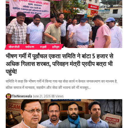
जीवनशैली
पर्यावरण
रुड़की
हरिद्वार
भीषण गर्मी में पूर्वांचल एकता समिति ने बांटा 5 हजार से
अधिक गिलास शरबत, परिवहन मंत्री प्रदीप बत्रा भी
पहुंचे!
समिति ने कहा कि भीषण गर्मी में किया गया यह सेवा कार्य न केवल जनकल्याण का माध्यम है,
बल्कि समाज में मानवता, सहयोग और सेवा की भावना को भी मजबूत…
TheNewswala
June 21, 2026
88 Views