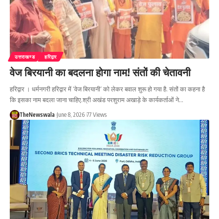
उत्तराखण्ड
हरिद्वार
वेज बिरयानी का बदलना होगा नाम! संतों की चेतावनी
हरिद्वार । धर्मनगरी हरिद्वार में ‘वेज बिरयानी’ को लेकर बवाल शुरू हो गया है. संतों का कहना है
कि इसका नाम बदला जाना चाहिए.श्री अखंड परशुराम अखाड़े के कार्यकर्ताओं ने…
TheNewswala
June 8, 2026
77 Views