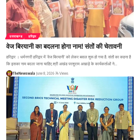
उत्तराखण्ड
हरिद्वार
वेज बिरयानी का बदलना होगा नाम! संतों की चेतावनी
हरिद्वार । धर्मनगरी हरिद्वार में ‘वेज बिरयानी’ को लेकर बवाल शुरू हो गया है. संतों का कहना है
कि इसका नाम बदला जाना चाहिए.श्री अखंड परशुराम अखाड़े के कार्यकर्ताओं ने…
TheNewswala
June 8, 2026
74 Views