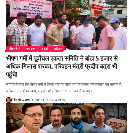
जीवनशैली
पर्यावरण
रुड़की
हरिद्वार
भीषण गर्मी में पूर्वांचल एकता समिति ने बांटा 5 हजार से
अधिक गिलास शरबत, परिवहन मंत्री प्रदीप बत्रा भी
पहुंचे!
समिति ने कहा कि भीषण गर्मी में किया गया यह सेवा कार्य न केवल जनकल्याण का माध्यम है,
बल्कि समाज में मानवता, सहयोग और सेवा की भावना को भी मजबूत…
TheNewswala
June 21, 2026
84 Views