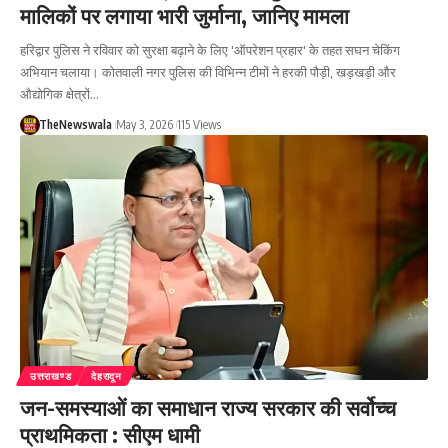
मालिकों पर लगाया भारी जुर्माना, जानिए मामला
हरिद्वार पुलिस ने रविवार को सुरक्षा बढ़ाने के लिए 'ऑपरेशन प्रहार' के तहत सघन चेकिंग
अभियान चलाया। कोतवाली नगर पुलिस की विभिन्न टीमों ने हरकी पौड़ी, खड़खड़ी और
औद्योगिक क्षेत्रों…
TheNewswala
May 3, 2026
115 Views
उत्तराखण्ड
देहरादून
जन-समस्याओं का समाधान राज्य सरकार की सर्वोच्च
प्राथमिकता : सीएम धामी