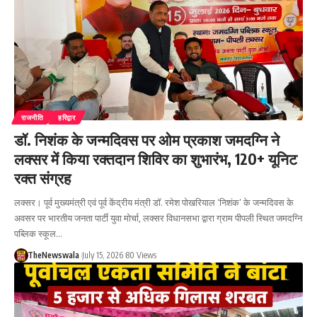
राजनीति
हरिद्वार
डॉ. निशंक के जन्मदिवस पर ओम प्रकाश जमदग्नि ने
लक्सर में किया रक्तदान शिविर का शुभारंभ, 120+ यूनिट
रक्त संग्रह
लक्सर। पूर्व मुख्यमंत्री एवं पूर्व केंद्रीय मंत्री डॉ. रमेश पोखरियाल ‘निशंक’ के जन्मदिवस के
अवसर पर भारतीय जनता पार्टी युवा मोर्चा, लक्सर विधानसभा द्वारा ग्राम पीपली स्थित जमदग्नि
पब्लिक स्कूल…
TheNewswala
July 15, 2026
80 Views