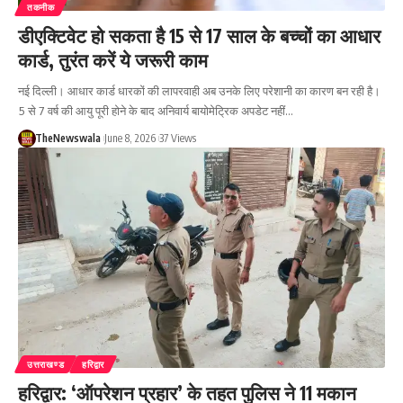
तकनीक
डीएक्टिवेट हो सकता है 15 से 17 साल के बच्चों का आधार
कार्ड, तुरंत करें ये जरूरी काम
नई दिल्ली। आधार कार्ड धारकों की लापरवाही अब उनके लिए परेशानी का कारण बन रही है।
5 से 7 वर्ष की आयु पूरी होने के बाद अनिवार्य बायोमेट्रिक अपडेट नहीं…
TheNewswala
June 8, 2026
37 Views
उत्तराखण्ड
हरिद्वार
हरिद्वार: ‘ऑपरेशन प्रहार’ के तहत पुलिस ने 11 मकान