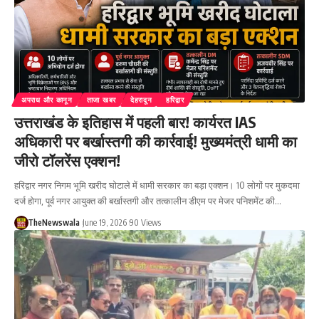
अपराध और कानून
ताजा खबर
देहरादून
हरिद्वार
उत्तराखंड के इतिहास में पहली बार! कार्यरत IAS
अधिकारी पर बर्खास्तगी की कार्रवाई! मुख्यमंत्री धामी का
जीरो टॉलरेंस एक्शन!
हरिद्वार नगर निगम भूमि खरीद घोटाले में धामी सरकार का बड़ा एक्शन। 10 लोगों पर मुकदमा
दर्ज होगा, पूर्व नगर आयुक्त की बर्खास्तगी और तत्कालीन डीएम पर मेजर पनिशमेंट की…
TheNewswala
June 19, 2026
90 Views