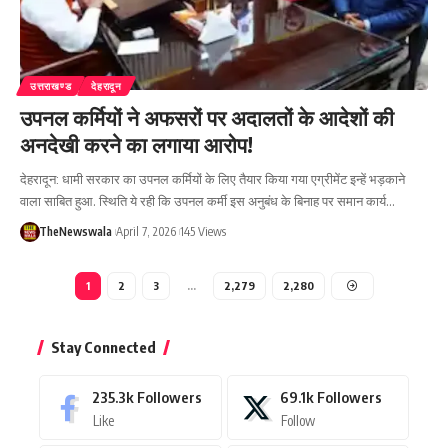
उत्तराखण्ड
देहरादून
उपनल कर्मियों ने अफसरों पर अदालतों के आदेशों की
अनदेखी करने का लगाया आरोप!
देहरादून: धामी सरकार का उपनल कर्मियों के लिए तैयार किया गया एग्रीमेंट इन्हें भड़काने
वाला साबित हुआ. स्थिति ये रही कि उपनल कर्मी इस अनुबंध के बिनाह पर समान कार्य…
TheNewswala
April 7, 2026
145 Views
1
2
3
…
2,279
2,280
Stay Connected
235.3k
Followers
69.1k
Followers
Like
Follow