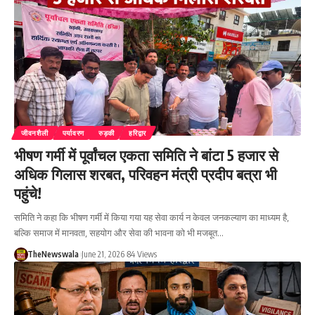
जीवनशैली
पर्यावरण
रुड़की
हरिद्वार
भीषण गर्मी में पूर्वांचल एकता समिति ने बांटा 5 हजार से
अधिक गिलास शरबत, परिवहन मंत्री प्रदीप बत्रा भी
पहुंचे!
समिति ने कहा कि भीषण गर्मी में किया गया यह सेवा कार्य न केवल जनकल्याण का माध्यम है,
बल्कि समाज में मानवता, सहयोग और सेवा की भावना को भी मजबूत…
TheNewswala
June 21, 2026
84 Views