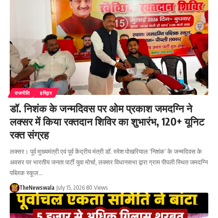
राजनीति
हरिद्वार
डॉ. निशंक के जन्मदिवस पर ओम प्रकाश जमदग्नि ने
लक्सर में किया रक्तदान शिविर का शुभारंभ, 120+ यूनिट
रक्त संग्रह
लक्सर। पूर्व मुख्यमंत्री एवं पूर्व केंद्रीय मंत्री डॉ. रमेश पोखरियाल ‘निशंक’ के जन्मदिवस के
अवसर पर भारतीय जनता पार्टी युवा मोर्चा, लक्सर विधानसभा द्वारा ग्राम पीपली स्थित जमदग्नि
पब्लिक स्कूल…
TheNewswala
July 15, 2026
80 Views