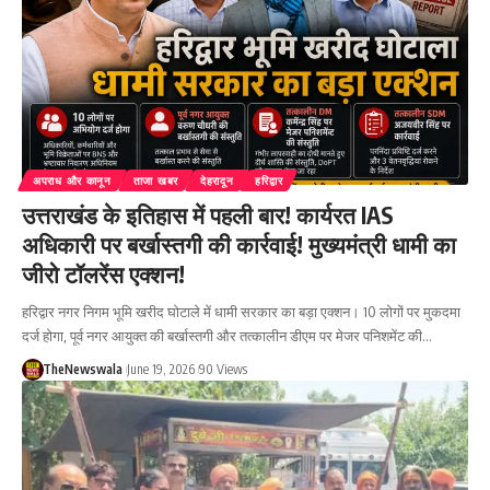
अपराध और कानून
ताजा खबर
देहरादून
हरिद्वार
उत्तराखंड के इतिहास में पहली बार! कार्यरत IAS
अधिकारी पर बर्खास्तगी की कार्रवाई! मुख्यमंत्री धामी का
जीरो टॉलरेंस एक्शन!
हरिद्वार नगर निगम भूमि खरीद घोटाले में धामी सरकार का बड़ा एक्शन। 10 लोगों पर मुकदमा
दर्ज होगा, पूर्व नगर आयुक्त की बर्खास्तगी और तत्कालीन डीएम पर मेजर पनिशमेंट की…
TheNewswala
June 19, 2026
90 Views