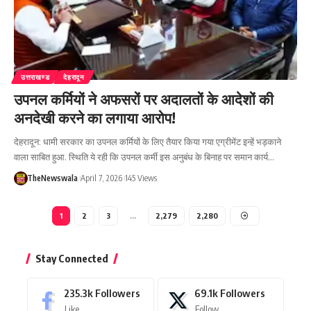
उत्तराखण्ड
देहरादून
उपनल कर्मियों ने अफसरों पर अदालतों के आदेशों की
अनदेखी करने का लगाया आरोप!
देहरादून: धामी सरकार का उपनल कर्मियों के लिए तैयार किया गया एग्रीमेंट इन्हें भड़काने
वाला साबित हुआ. स्थिति ये रही कि उपनल कर्मी इस अनुबंध के बिनाह पर समान कार्य…
TheNewswala
April 7, 2026
145 Views
1
2
3
…
2,279
2,280
Stay Connected
235.3k
Followers
69.1k
Followers
Like
Follow