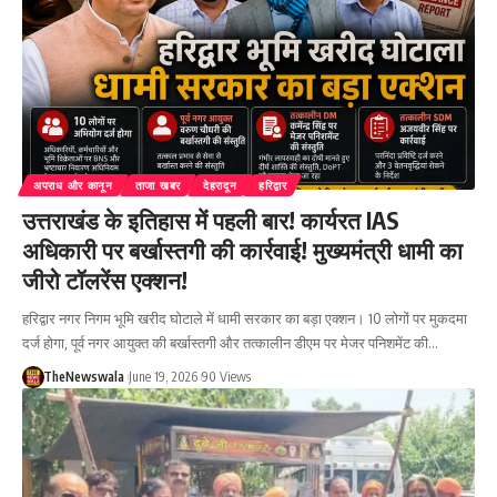
अपराध और कानून
ताजा खबर
देहरादून
हरिद्वार
उत्तराखंड के इतिहास में पहली बार! कार्यरत IAS
अधिकारी पर बर्खास्तगी की कार्रवाई! मुख्यमंत्री धामी का
जीरो टॉलरेंस एक्शन!
हरिद्वार नगर निगम भूमि खरीद घोटाले में धामी सरकार का बड़ा एक्शन। 10 लोगों पर मुकदमा
दर्ज होगा, पूर्व नगर आयुक्त की बर्खास्तगी और तत्कालीन डीएम पर मेजर पनिशमेंट की…
TheNewswala
June 19, 2026
90 Views