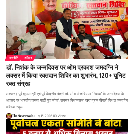
राजनीति
हरिद्वार
डॉ. निशंक के जन्मदिवस पर ओम प्रकाश जमदग्नि ने
लक्सर में किया रक्तदान शिविर का शुभारंभ, 120+ यूनिट
रक्त संग्रह
लक्सर। पूर्व मुख्यमंत्री एवं पूर्व केंद्रीय मंत्री डॉ. रमेश पोखरियाल ‘निशंक’ के जन्मदिवस के
अवसर पर भारतीय जनता पार्टी युवा मोर्चा, लक्सर विधानसभा द्वारा ग्राम पीपली स्थित जमदग्नि
पब्लिक स्कूल…
TheNewswala
July 15, 2026
80 Views