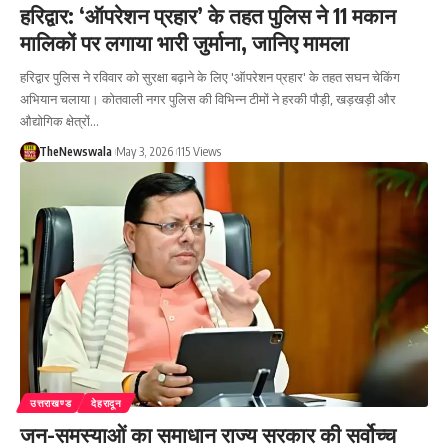
हरिद्वार: ‘ऑपरेशन प्रहार’ के तहत पुलिस ने 11 मकान
मालिकों पर लगाया भारी जुर्माना, जानिए मामला
हरिद्वार पुलिस ने रविवार को सुरक्षा बढ़ाने के लिए 'ऑपरेशन प्रहार' के तहत सघन चेकिंग
अभियान चलाया। कोतवाली नगर पुलिस की विभिन्न टीमों ने हरकी पौड़ी, खड़खड़ी और
औद्योगिक क्षेत्रों…
TheNewswala
May 3, 2026
115 Views
उत्तराखण्ड
देहरादून
जन-समस्याओं का समाधान राज्य सरकार की सर्वोच्च