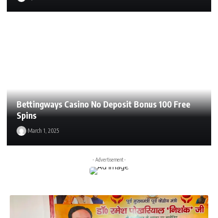
Bettingways Casino No Deposit Bonus 100 Free
Spins
March 1, 2025
- Advertisement -