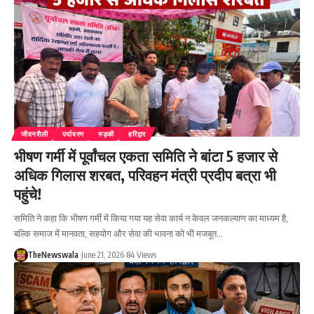
जीवनशैली
पर्यावरण
रुड़की
हरिद्वार
भीषण गर्मी में पूर्वांचल एकता समिति ने बांटा 5 हजार से
अधिक गिलास शरबत, परिवहन मंत्री प्रदीप बत्रा भी
पहुंचे!
समिति ने कहा कि भीषण गर्मी में किया गया यह सेवा कार्य न केवल जनकल्याण का माध्यम है,
बल्कि समाज में मानवता, सहयोग और सेवा की भावना को भी मजबूत…
TheNewswala
June 21, 2026
84 Views