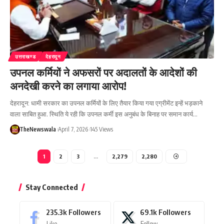
उत्तराखण्ड
देहरादून
उपनल कर्मियों ने अफसरों पर अदालतों के आदेशों की
अनदेखी करने का लगाया आरोप!
देहरादून: धामी सरकार का उपनल कर्मियों के लिए तैयार किया गया एग्रीमेंट इन्हें भड़काने
वाला साबित हुआ. स्थिति ये रही कि उपनल कर्मी इस अनुबंध के बिनाह पर समान कार्य…
TheNewswala
April 7, 2026
145 Views
1
2
3
…
2,279
2,280
Stay Connected
235.3k
Followers
69.1k
Followers
Like
Follow