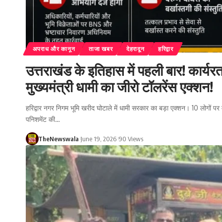
अपराध और कानून
ताजा खबर
देहरादून
हरिद्वार
उत्तराखंड के इतिहास में पहली बार! कार्यर
मुख्यमंत्री धामी का जीरो टॉलरेंस एक्शन!
हरिद्वार नगर निगम भूमि खरीद घोटाले में धामी सरकार का बड़ा एक्शन। 10 लोगों पर 
पनिशमेंट की…
TheNewswala
June 19, 2026
90 Views