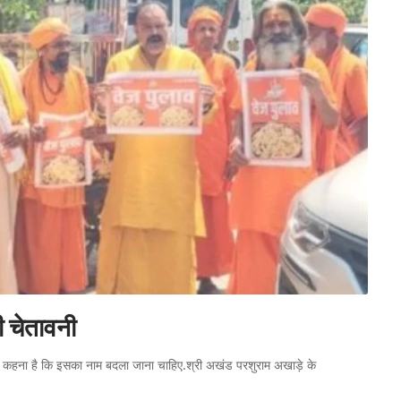
ी चेतावनी
तों का कहना है कि इसका नाम बदला जाना चाहिए.श्री अखंड परशुराम अखाड़े के