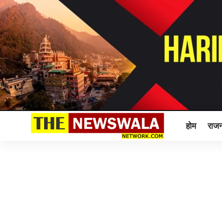
होम
राजन