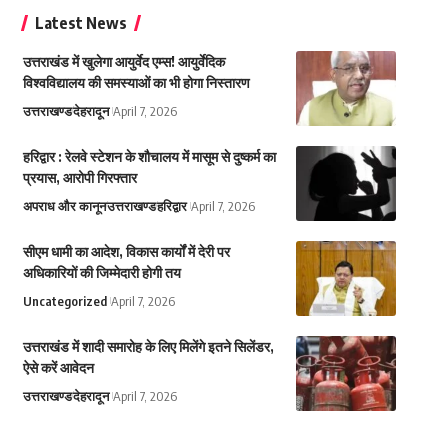
Latest News
उत्तराखंड में खुलेगा आयुर्वेद एम्स! आयुर्वेदिक
विश्वविद्यालय की समस्याओं का भी होगा निस्तारण
उत्तराखण्ड
देहरादून
April 7, 2026
हरिद्वार : रेलवे स्टेशन के शौचालय में मासूम से दुष्कर्म का
प्रयास, आरोपी गिरफ्तार
अपराध और कानून
उत्तराखण्ड
हरिद्वार
April 7, 2026
सीएम धामी का आदेश, विकास कार्यों में देरी पर
अधिकारियों की जिम्मेदारी होगी तय
Uncategorized
April 7, 2026
उत्तराखंड में शादी समारोह के लिए मिलेंगे इतने सिलेंडर,
ऐसे करें आवेदन
उत्तराखण्ड
देहरादून
April 7, 2026