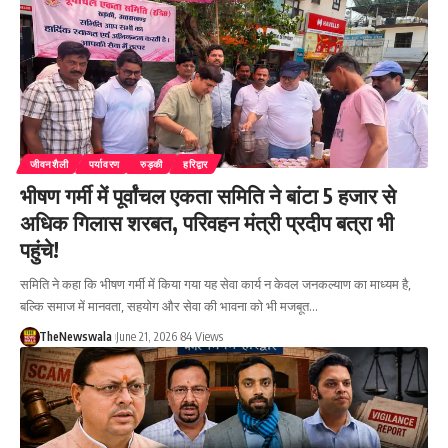
जीवनशैली
पर्यावरण
रुड़की
हरिद्वार
भीषण गर्मी में पूर्वांचल एकता समिति ने बांटा 5 हजार से
अधिक गिलास शरबत, परिवहन मंत्री प्रदीप बत्रा भी
पहुंचे!
समिति ने कहा कि भीषण गर्मी में किया गया यह सेवा कार्य न केवल जनकल्याण का माध्यम है,
बल्कि समाज में मानवता, सहयोग और सेवा की भावना को भी मजबूत…
TheNewswala
June 21, 2026
84 Views