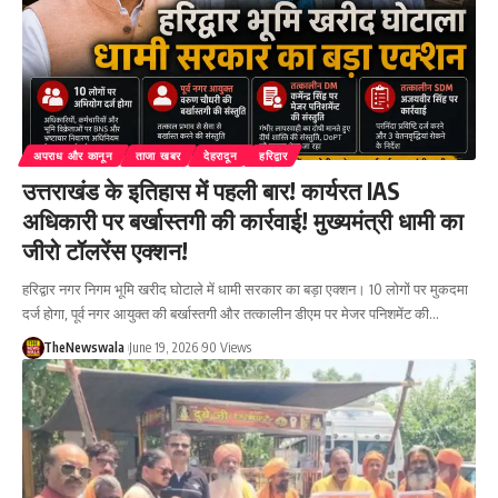
अपराध और कानून
ताजा खबर
देहरादून
हरिद्वार
उत्तराखंड के इतिहास में पहली बार! कार्यरत IAS
अधिकारी पर बर्खास्तगी की कार्रवाई! मुख्यमंत्री धामी का
जीरो टॉलरेंस एक्शन!
हरिद्वार नगर निगम भूमि खरीद घोटाले में धामी सरकार का बड़ा एक्शन। 10 लोगों पर मुकदमा
दर्ज होगा, पूर्व नगर आयुक्त की बर्खास्तगी और तत्कालीन डीएम पर मेजर पनिशमेंट की…
TheNewswala
June 19, 2026
90 Views