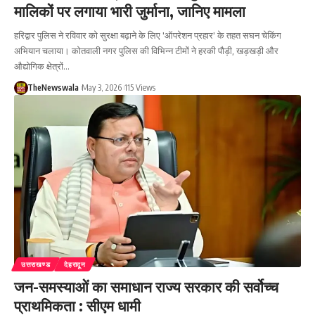
मालिकों पर लगाया भारी जुर्माना, जानिए मामला
हरिद्वार पुलिस ने रविवार को सुरक्षा बढ़ाने के लिए 'ऑपरेशन प्रहार' के तहत सघन चेकिंग
अभियान चलाया। कोतवाली नगर पुलिस की विभिन्न टीमों ने हरकी पौड़ी, खड़खड़ी और
औद्योगिक क्षेत्रों…
TheNewswala
May 3, 2026
115 Views
उत्तराखण्ड
देहरादून
जन-समस्याओं का समाधान राज्य सरकार की सर्वोच्च
प्राथमिकता : सीएम धामी