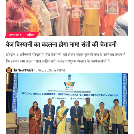
उत्तराखण्ड
हरिद्वार
वेज बिरयानी का बदलना होगा नाम! संतों की चेतावनी
हरिद्वार । धर्मनगरी हरिद्वार में ‘वेज बिरयानी’ को लेकर बवाल शुरू हो गया है. संतों का कहना है
कि इसका नाम बदला जाना चाहिए.श्री अखंड परशुराम अखाड़े के कार्यकर्ताओं ने…
TheNewswala
June 8, 2026
74 Views