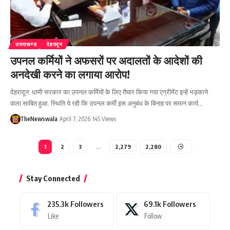
उत्तराखण्ड
देहरादून
उपनल कर्मियों ने अफसरों पर अदालतों के आदेशों की
अनदेखी करने का लगाया आरोप!
देहरादून: धामी सरकार का उपनल कर्मियों के लिए तैयार किया गया एग्रीमेंट इन्हें भड़काने
वाला साबित हुआ. स्थिति ये रही कि उपनल कर्मी इस अनुबंध के बिनाह पर समान कार्य…
TheNewswala
April 7, 2026
145 Views
1
2
3
…
2,279
2,280
Stay Connected
235.3k
Followers
69.1k
Followers
Like
Follow