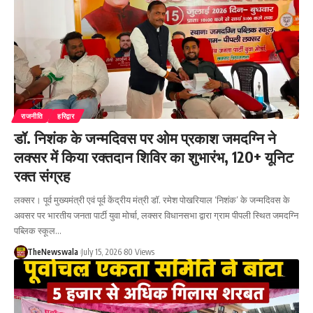
राजनीति
हरिद्वार
डॉ. निशंक के जन्मदिवस पर ओम प्रकाश जमदग्नि ने
लक्सर में किया रक्तदान शिविर का शुभारंभ, 120+ यूनिट
रक्त संग्रह
लक्सर। पूर्व मुख्यमंत्री एवं पूर्व केंद्रीय मंत्री डॉ. रमेश पोखरियाल ‘निशंक’ के जन्मदिवस के
अवसर पर भारतीय जनता पार्टी युवा मोर्चा, लक्सर विधानसभा द्वारा ग्राम पीपली स्थित जमदग्नि
पब्लिक स्कूल…
TheNewswala
July 15, 2026
80 Views