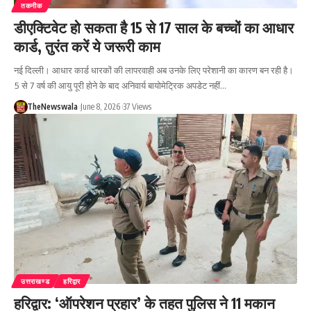
तकनीक
डीएक्टिवेट हो सकता है 15 से 17 साल के बच्चों का आधार
कार्ड, तुरंत करें ये जरूरी काम
नई दिल्ली। आधार कार्ड धारकों की लापरवाही अब उनके लिए परेशानी का कारण बन रही है।
5 से 7 वर्ष की आयु पूरी होने के बाद अनिवार्य बायोमेट्रिक अपडेट नहीं…
TheNewswala
June 8, 2026
37 Views
उत्तराखण्ड
हरिद्वार
हरिद्वार: ‘ऑपरेशन प्रहार’ के तहत पुलिस ने 11 मकान