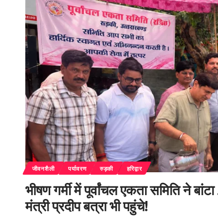
जीवनशैली
पर्यावरण
रुड़की
हरिद्वार
भीषण गर्मी में पूर्वांचल एकता समिति ने 
मंत्री प्रदीप बत्रा भी पहुंचे!