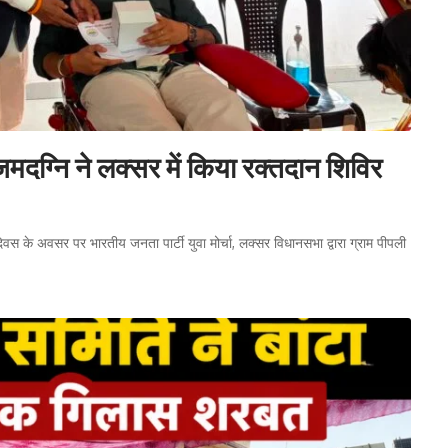
दग्नि ने लक्सर में किया रक्तदान शिविर
न्मदिवस के अवसर पर भारतीय जनता पार्टी युवा मोर्चा, लक्सर विधानसभा द्वारा ग्राम पीपली