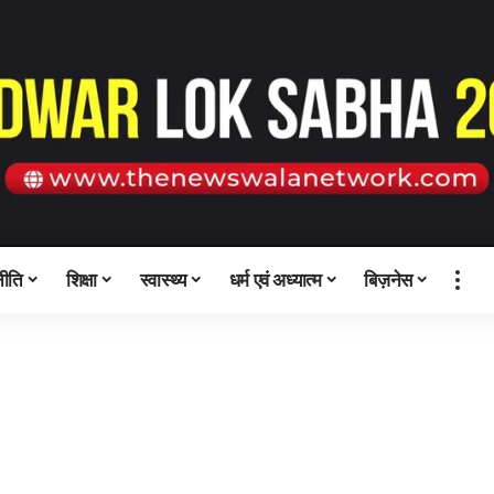
ीति
शिक्षा
स्वास्थ्य
धर्म एवं अध्यात्म
बिज़नेस