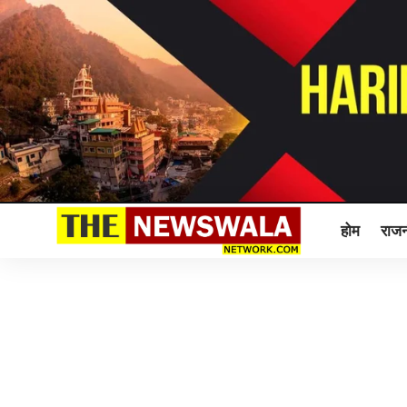
होम
राजन