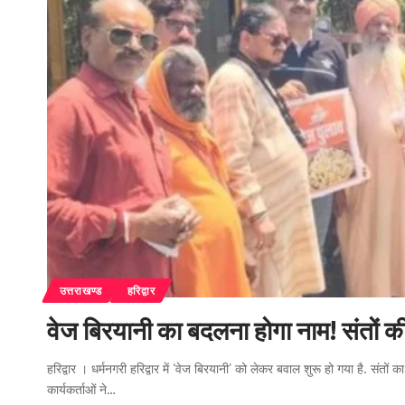
उत्तराखण्ड
हरिद्वार
वेज बिरयानी का बदलना होगा नाम! संतों क
हरिद्वार । धर्मनगरी हरिद्वार में ‘वेज बिरयानी’ को लेकर बवाल शुरू हो गया है. सं
कार्यकर्ताओं ने…