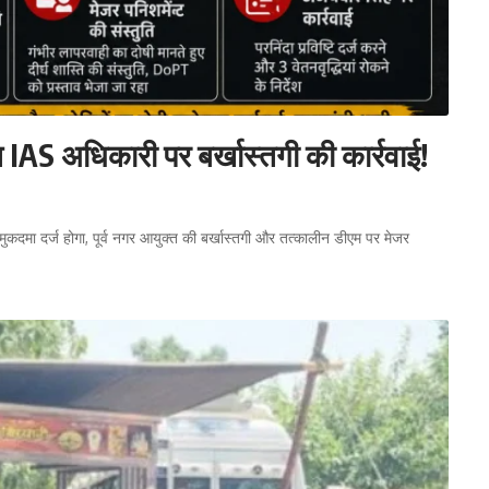
त IAS अधिकारी पर बर्खास्तगी की कार्रवाई!
मुकदमा दर्ज होगा, पूर्व नगर आयुक्त की बर्खास्तगी और तत्कालीन डीएम पर मेजर