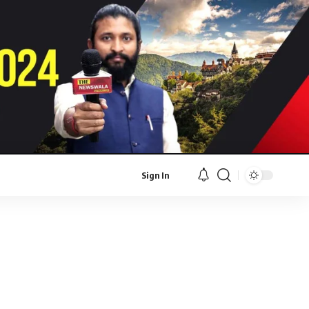
Sign In