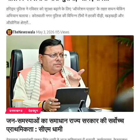
हरिद्वार पुलिस ने रविवार को सुरक्षा बढ़ाने के लिए 'ऑपरेशन प्रहार' के तहत सघन चेकिंग
अभियान चलाया। कोतवाली नगर पुलिस की विभिन्न टीमों ने हरकी पौड़ी, खड़खड़ी और
औद्योगिक क्षेत्रों…
TheNewswala
May 3, 2026
115 Views
उत्तराखण्ड
देहरादून
जन-समस्याओं का समाधान राज्य सरकार की सर्वोच्च
प्राथमिकता : सीएम धामी
देहरादून: मुख्यमंत्री पुष्कर सिंह धामी ने आज सचिवालय में थराली, कर्णप्रयाग, केदारनाथ,