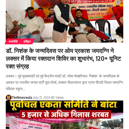
राजनीति
हरिद्वार
डॉ. निशंक के जन्मदिवस पर ओम प्रकाश जमदग्नि ने
लक्सर में किया रक्तदान शिविर का शुभारंभ, 120+ यूनिट
रक्त संग्रह
लक्सर। पूर्व मुख्यमंत्री एवं पूर्व केंद्रीय मंत्री डॉ. रमेश पोखरियाल ‘निशंक’ के जन्मदिवस के
अवसर पर भारतीय जनता पार्टी युवा मोर्चा, लक्सर विधानसभा द्वारा ग्राम पीपली स्थित जमदग्नि
पब्लिक स्कूल…
TheNewswala
July 15, 2026
80 Views