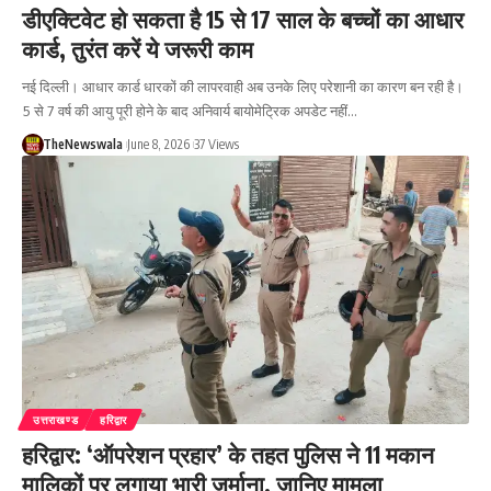
डीएक्टिवेट हो सकता है 15 से 17 साल के बच्चों का आधार
कार्ड, तुरंत करें ये जरूरी काम
नई दिल्ली। आधार कार्ड धारकों की लापरवाही अब उनके लिए परेशानी का कारण बन रही है।
5 से 7 वर्ष की आयु पूरी होने के बाद अनिवार्य बायोमेट्रिक अपडेट नहीं…
TheNewswala
June 8, 2026
37 Views
उत्तराखण्ड
हरिद्वार
हरिद्वार: ‘ऑपरेशन प्रहार’ के तहत पुलिस ने 11 मकान
मालिकों पर लगाया भारी जुर्माना, जानिए मामला