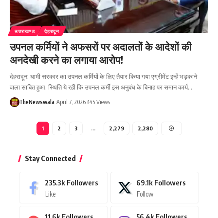
उत्तराखण्ड
देहरादून
उपनल कर्मियों ने अफसरों पर अदालतों के आदेशों की
अनदेखी करने का लगाया आरोप!
देहरादून: धामी सरकार का उपनल कर्मियों के लिए तैयार किया गया एग्रीमेंट इन्हें भड़काने
वाला साबित हुआ. स्थिति ये रही कि उपनल कर्मी इस अनुबंध के बिनाह पर समान कार्य…
TheNewswala
April 7, 2026
145 Views
1
2
3
…
2,279
2,280
Stay Connected
235.3k
Followers
69.1k
Followers
Like
Follow
11.6k
Followers
56.4k
Followers