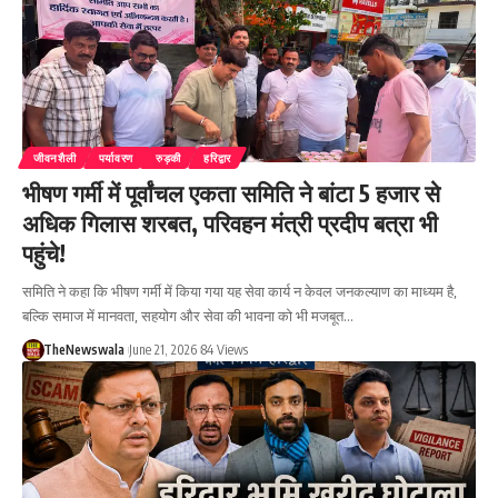
जीवनशैली
पर्यावरण
रुड़की
हरिद्वार
भीषण गर्मी में पूर्वांचल एकता समिति ने बांटा 5 हजार से
अधिक गिलास शरबत, परिवहन मंत्री प्रदीप बत्रा भी
पहुंचे!
समिति ने कहा कि भीषण गर्मी में किया गया यह सेवा कार्य न केवल जनकल्याण का माध्यम है,
बल्कि समाज में मानवता, सहयोग और सेवा की भावना को भी मजबूत…
TheNewswala
June 21, 2026
84 Views