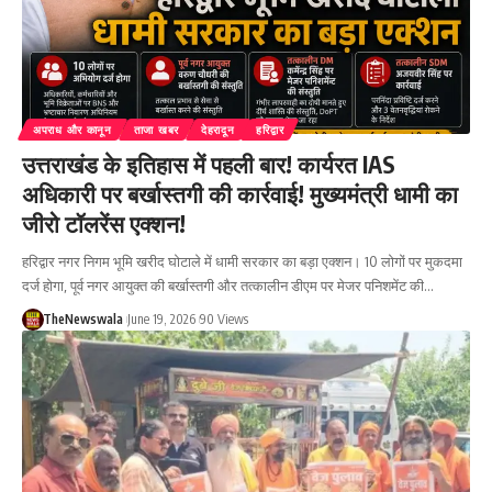
अपराध और कानून
ताजा खबर
देहरादून
हरिद्वार
उत्तराखंड के इतिहास में पहली बार! कार्यरत IAS
अधिकारी पर बर्खास्तगी की कार्रवाई! मुख्यमंत्री धामी का
जीरो टॉलरेंस एक्शन!
हरिद्वार नगर निगम भूमि खरीद घोटाले में धामी सरकार का बड़ा एक्शन। 10 लोगों पर मुकदमा
दर्ज होगा, पूर्व नगर आयुक्त की बर्खास्तगी और तत्कालीन डीएम पर मेजर पनिशमेंट की…
TheNewswala
June 19, 2026
90 Views