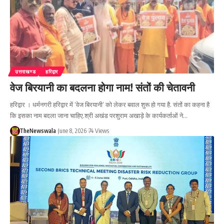
उत्तराखण्ड
हरिद्वार
वेज बिरयानी का बदलना होगा नाम! संतों की चेतावनी
हरिद्वार । धर्मनगरी हरिद्वार में ‘वेज बिरयानी’ को लेकर बवाल शुरू हो गया है. संतों का कहना है
कि इसका नाम बदला जाना चाहिए.श्री अखंड परशुराम अखाड़े के कार्यकर्ताओं ने…
TheNewswala
June 8, 2026
74 Views