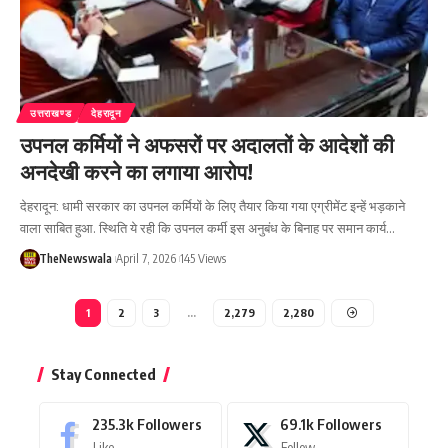
उत्तराखण्ड
देहरादून
उपनल कर्मियों ने अफसरों पर अदालतों के आदेशों की
अनदेखी करने का लगाया आरोप!
देहरादून: धामी सरकार का उपनल कर्मियों के लिए तैयार किया गया एग्रीमेंट इन्हें भड़काने
वाला साबित हुआ. स्थिति ये रही कि उपनल कर्मी इस अनुबंध के बिनाह पर समान कार्य…
TheNewswala
April 7, 2026
145 Views
1
2
3
…
2,279
2,280
Stay Connected
235.3k
Followers
69.1k
Followers
Like
Follow