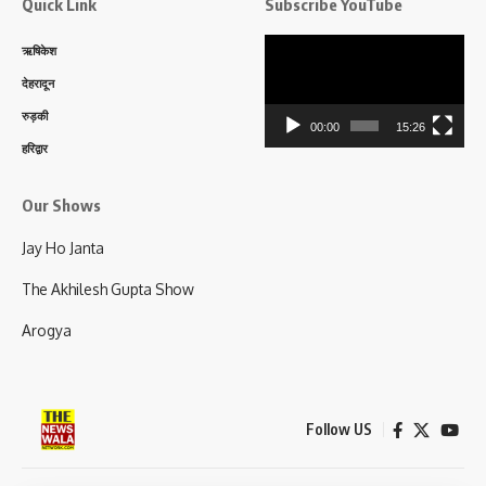
Quick Link
Subscribe YouTube
Video
ऋषिकेश
Player
देहरादून
रुड़की
00:00
15:26
हरिद्वार
Our Shows
Jay Ho Janta
The Akhilesh Gupta Show
Arogya
Follow US