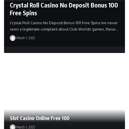
Crystal Roll Casino No Deposit Bonus 100
Free Spins
Crystal Roll Casino No Deposit Bonus 100 Free Spins Ive never
seen a legitimate complaint about Club Worlds games, these…
March 1, 2025
Slot Casino Online Free 100
March 1, 2025