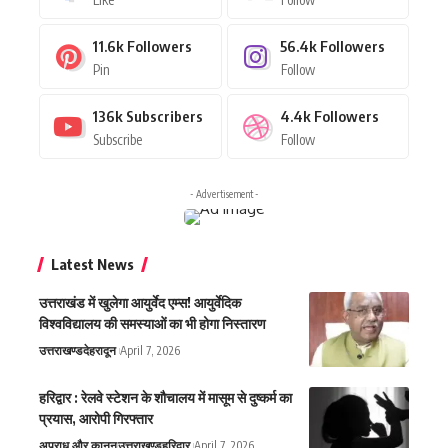
11.6k
Followers
56.4k
Followers
Pin
Follow
136k
Subscribers
4.4k
Followers
Subscribe
Follow
- Advertisement -
Latest News
उत्तराखंड में खुलेगा आयुर्वेद एम्स! आयुर्वेदिक
विश्वविद्यालय की समस्याओं का भी होगा निस्तारण
उत्तराखण्ड
देहरादून
April 7, 2026
हरिद्वार : रेलवे स्टेशन के शौचालय में मासूम से दुष्कर्म का
प्रयास, आरोपी गिरफ्तार
अपराध और कानून
उत्तराखण्ड
हरिद्वार
April 7, 2026