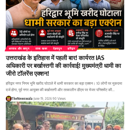
अपराध और कानून
ताजा खबर
देहरादून
हरिद्वार
उत्तराखंड के इतिहास में पहली बार! कार्यरत IAS
अधिकारी पर बर्खास्तगी की कार्रवाई! मुख्यमंत्री धामी का
जीरो टॉलरेंस एक्शन!
हरिद्वार नगर निगम भूमि खरीद घोटाले में धामी सरकार का बड़ा एक्शन। 10 लोगों पर मुकदमा
दर्ज होगा, पूर्व नगर आयुक्त की बर्खास्तगी और तत्कालीन डीएम पर मेजर पनिशमेंट की…
TheNewswala
June 19, 2026
90 Views