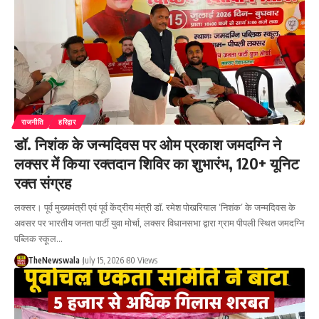
राजनीति
हरिद्वार
डॉ. निशंक के जन्मदिवस पर ओम प्रकाश जमदग्नि ने
लक्सर में किया रक्तदान शिविर का शुभारंभ, 120+ यूनिट
रक्त संग्रह
लक्सर। पूर्व मुख्यमंत्री एवं पूर्व केंद्रीय मंत्री डॉ. रमेश पोखरियाल ‘निशंक’ के जन्मदिवस के
अवसर पर भारतीय जनता पार्टी युवा मोर्चा, लक्सर विधानसभा द्वारा ग्राम पीपली स्थित जमदग्नि
पब्लिक स्कूल…
TheNewswala
July 15, 2026
80 Views