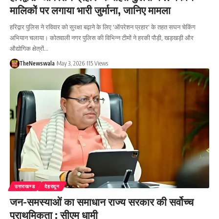
मालिकों पर लगाया भारी जुर्माना, जानिए मामला
हरिद्वार पुलिस ने रविवार को सुरक्षा बढ़ाने के लिए 'ऑपरेशन प्रहार' के तहत सघन चेकिंग
अभियान चलाया। कोतवाली नगर पुलिस की विभिन्न टीमों ने हरकी पौड़ी, खड़खड़ी और
औद्योगिक क्षेत्रों…
TheNewswala
May 3, 2026
115 Views
उत्तराखण्ड
देहरादून
जन-समस्याओं का समाधान राज्य सरकार की सर्वोच्च
प्राथमिकता : सीएम धामी