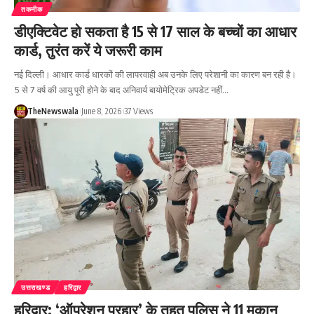
तकनीक
डीएक्टिवेट हो सकता है 15 से 17 साल के बच्चों का आधार
कार्ड, तुरंत करें ये जरूरी काम
नई दिल्ली। आधार कार्ड धारकों की लापरवाही अब उनके लिए परेशानी का कारण बन रही है।
5 से 7 वर्ष की आयु पूरी होने के बाद अनिवार्य बायोमेट्रिक अपडेट नहीं…
TheNewswala
June 8, 2026
37 Views
उत्तराखण्ड
हरिद्वार
हरिद्वार: ‘ऑपरेशन प्रहार’ के तहत पुलिस ने 11 मकान