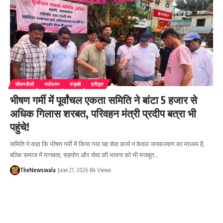
जीवनशैली
पर्यावरण
रुड़की
हरिद्वार
भीषण गर्मी में पूर्वांचल एकता समिति ने बांटा 5 हजार से
अधिक गिलास शरबत, परिवहन मंत्री प्रदीप बत्रा भी
पहुंचे!
समिति ने कहा कि भीषण गर्मी में किया गया यह सेवा कार्य न केवल जनकल्याण का माध्यम है,
बल्कि समाज में मानवता, सहयोग और सेवा की भावना को भी मजबूत…
TheNewswala
June 21, 2026
84 Views