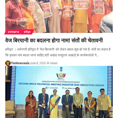
उत्तराखण्ड
हरिद्वार
वेज बिरयानी का बदलना होगा नाम! संतों की चेतावनी
हरिद्वार । धर्मनगरी हरिद्वार में ‘वेज बिरयानी’ को लेकर बवाल शुरू हो गया है. संतों का कहना है
कि इसका नाम बदला जाना चाहिए.श्री अखंड परशुराम अखाड़े के कार्यकर्ताओं ने…
TheNewswala
June 8, 2026
74 Views