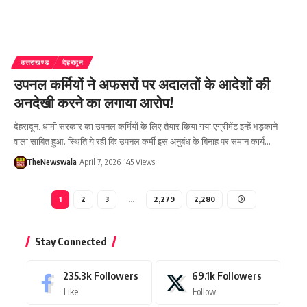
उत्तराखण्ड
देहरादून
उपनल कर्मियों ने अफसरों पर अदालतों के आदेशों की
अनदेखी करने का लगाया आरोप!
देहरादून: धामी सरकार का उपनल कर्मियों के लिए तैयार किया गया एग्रीमेंट इन्हें भड़काने
वाला साबित हुआ. स्थिति ये रही कि उपनल कर्मी इस अनुबंध के बिनाह पर समान कार्य…
TheNewswala
April 7, 2026
145 Views
1
2
3
…
2,279
2,280
Stay Connected
235.3k
Followers
69.1k
Followers
Like
Follow