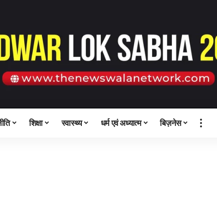
ीति
शिक्षा
स्वास्थ्य
धर्म एवं अध्यात्म
बिज़नेस