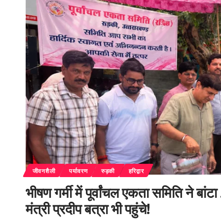
जीवनशैली
पर्यावरण
रुड़की
हरिद्वार
भीषण गर्मी में पूर्वांचल एकता समिति ने 
मंत्री प्रदीप बत्रा भी पहुंचे!