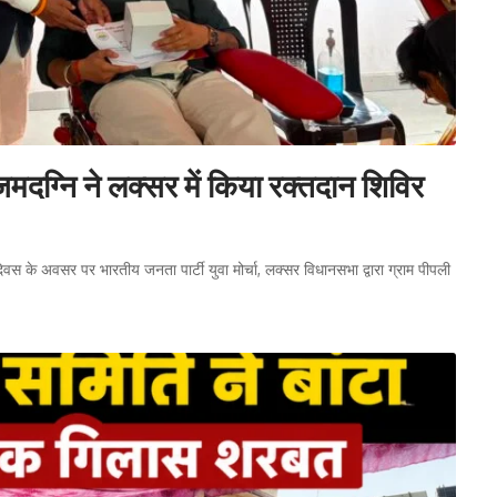
दग्नि ने लक्सर में किया रक्तदान शिविर
न्मदिवस के अवसर पर भारतीय जनता पार्टी युवा मोर्चा, लक्सर विधानसभा द्वारा ग्राम पीपली