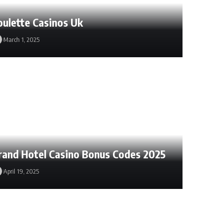
oulette Casinos Uk
March 1, 2025
rand Hotel Casino Bonus Codes 2025
April 19, 2025
March 1, 2025