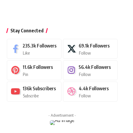
Stay Connected
235.3k
Followers
69.1k
Followers
Like
Follow
11.6k
Followers
56.4k
Followers
Pin
Follow
136k
Subscribers
4.4k
Followers
Subscribe
Follow
- Advertisement -