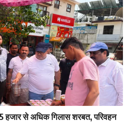
बांटा 5 हजार से अधिक गिलास शरबत, परिवहन