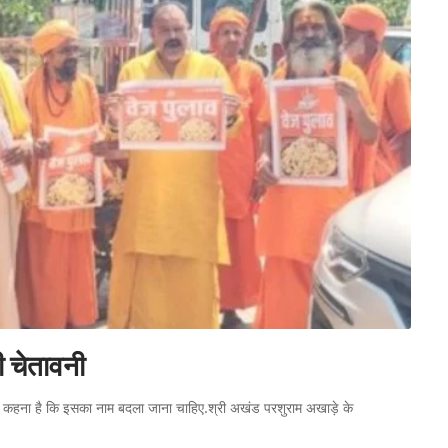
ी चेतावनी
तों का कहना है कि इसका नाम बदला जाना चाहिए.श्री अखंड परशुराम अखाड़े के