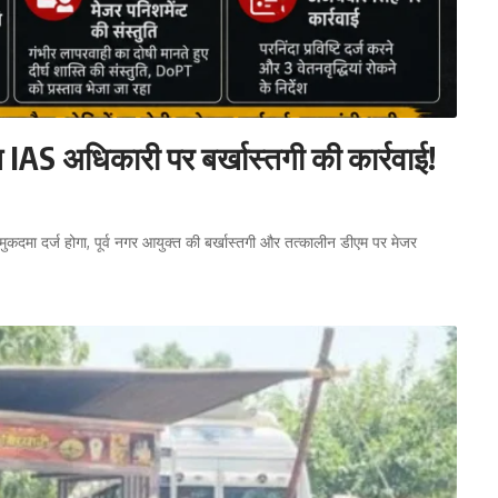
त IAS अधिकारी पर बर्खास्तगी की कार्रवाई!
मुकदमा दर्ज होगा, पूर्व नगर आयुक्त की बर्खास्तगी और तत्कालीन डीएम पर मेजर