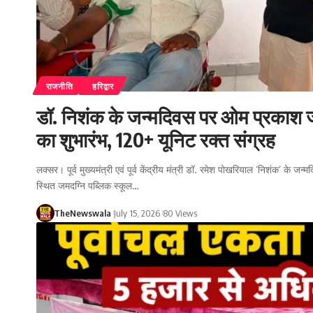
राजनीति
हरिद्वार
डॉ. निशंक के जन्मदिवस पर ओम प्रकाश जम
का शुभारंभ, 120+ यूनिट रक्त संग्रह
लक्सर। पूर्व मुख्यमंत्री एवं पूर्व केंद्रीय मंत्री डॉ. रमेश पोखरियाल ‘निशंक’ के ज
स्थित जमदग्नि पब्लिक स्कूल…
TheNewswala
July 15, 2026
80 Views