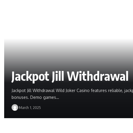
Jackpot Jill Withdrawal
Jackpot Jill Withdrawal Wild Joker Casino features reliable, jack
bonuses. Demo games…
March 1, 2025