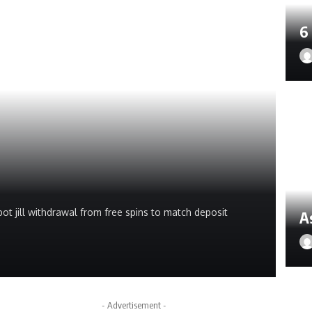
6
pot jill withdrawal from free spins to match deposit
A
- Advertisement -