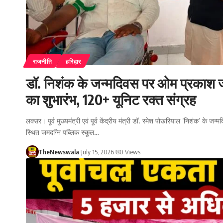
राजनीति
हरिद्वार
डॉ. निशंक के जन्मदिवस पर ओम प्रकाश जम
का शुभारंभ, 120+ यूनिट रक्त संग्रह
लक्सर। पूर्व मुख्यमंत्री एवं पूर्व केंद्रीय मंत्री डॉ. रमेश पोखरियाल ‘निशंक’ के ज
स्थित जमदग्नि पब्लिक स्कूल…
TheNewswala
July 15, 2026
80 Views