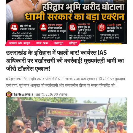
अपराध और कानून
ताजा खबर
देहरादून
हरिद्वार
उत्तराखंड के इतिहास में पहली बार! कार्यरत IAS
अधिकारी पर बर्खास्तगी की कार्रवाई! मुख्यमंत्री धामी का
जीरो टॉलरेंस एक्शन!
हरिद्वार नगर निगम भूमि खरीद घोटाले में धामी सरकार का बड़ा एक्शन। 10 लोगों पर मुकदमा
दर्ज होगा, पूर्व नगर आयुक्त की बर्खास्तगी और तत्कालीन डीएम पर मेजर पनिशमेंट की…
TheNewswala
June 19, 2026
90 Views