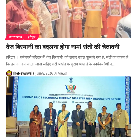
उत्तराखण्ड
हरिद्वार
वेज बिरयानी का बदलना होगा नाम! संतों की चेतावनी
हरिद्वार । धर्मनगरी हरिद्वार में ‘वेज बिरयानी’ को लेकर बवाल शुरू हो गया है. संतों का कहना है
कि इसका नाम बदला जाना चाहिए.श्री अखंड परशुराम अखाड़े के कार्यकर्ताओं ने…
TheNewswala
June 8, 2026
74 Views