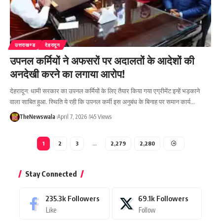
उत्तराखण्ड
देहरादून
उपनल कर्मियों ने अफसरों पर अदालतों के आदेशों की
अनदेखी करने का लगाया आरोप!
देहरादून: धामी सरकार का उपनल कर्मियों के लिए तैयार किया गया एग्रीमेंट इन्हें भड़काने
वाला साबित हुआ. स्थिति ये रही कि उपनल कर्मी इस अनुबंध के बिनाह पर समान कार्य…
TheNewswala
April 7, 2026
145 Views
1
2
3
…
2,279
2,280
Stay Connected
235.3k
Followers
69.1k
Followers
Like
Follow