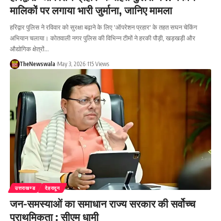
मालिकों पर लगाया भारी जुर्माना, जानिए मामला
हरिद्वार पुलिस ने रविवार को सुरक्षा बढ़ाने के लिए 'ऑपरेशन प्रहार' के तहत सघन चेकिंग
अभियान चलाया। कोतवाली नगर पुलिस की विभिन्न टीमों ने हरकी पौड़ी, खड़खड़ी और
औद्योगिक क्षेत्रों…
TheNewswala
May 3, 2026
115 Views
उत्तराखण्ड
देहरादून
जन-समस्याओं का समाधान राज्य सरकार की सर्वोच्च
प्राथमिकता : सीएम धामी