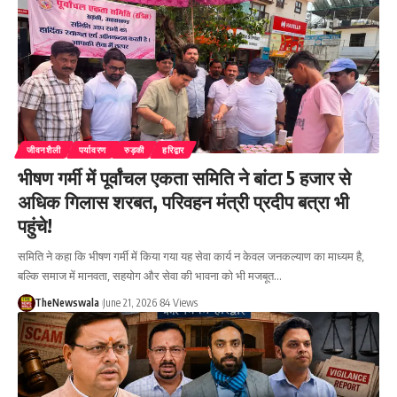
जीवनशैली
पर्यावरण
रुड़की
हरिद्वार
भीषण गर्मी में पूर्वांचल एकता समिति ने बांटा 5 हजार से
अधिक गिलास शरबत, परिवहन मंत्री प्रदीप बत्रा भी
पहुंचे!
समिति ने कहा कि भीषण गर्मी में किया गया यह सेवा कार्य न केवल जनकल्याण का माध्यम है,
बल्कि समाज में मानवता, सहयोग और सेवा की भावना को भी मजबूत…
TheNewswala
June 21, 2026
84 Views