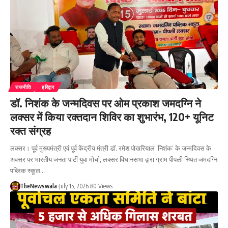
राजनीति
हरिद्वार
डॉ. निशंक के जन्मदिवस पर ओम प्रकाश जमदग्नि ने
लक्सर में किया रक्तदान शिविर का शुभारंभ, 120+ यूनिट
रक्त संग्रह
लक्सर। पूर्व मुख्यमंत्री एवं पूर्व केंद्रीय मंत्री डॉ. रमेश पोखरियाल ‘निशंक’ के जन्मदिवस के
अवसर पर भारतीय जनता पार्टी युवा मोर्चा, लक्सर विधानसभा द्वारा ग्राम पीपली स्थित जमदग्नि
पब्लिक स्कूल…
TheNewswala
July 15, 2026
80 Views