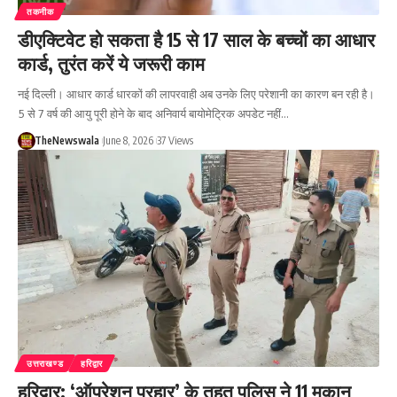
तकनीक
डीएक्टिवेट हो सकता है 15 से 17 साल के बच्चों का आधार
कार्ड, तुरंत करें ये जरूरी काम
नई दिल्ली। आधार कार्ड धारकों की लापरवाही अब उनके लिए परेशानी का कारण बन रही है।
5 से 7 वर्ष की आयु पूरी होने के बाद अनिवार्य बायोमेट्रिक अपडेट नहीं…
TheNewswala
June 8, 2026
37 Views
उत्तराखण्ड
हरिद्वार
हरिद्वार: ‘ऑपरेशन प्रहार’ के तहत पुलिस ने 11 मकान