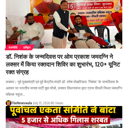
राजनीति
हरिद्वार
डॉ. निशंक के जन्मदिवस पर ओम प्रकाश जमदग्नि ने
लक्सर में किया रक्तदान शिविर का शुभारंभ, 120+ यूनिट
रक्त संग्रह
लक्सर। पूर्व मुख्यमंत्री एवं पूर्व केंद्रीय मंत्री डॉ. रमेश पोखरियाल ‘निशंक’ के जन्मदिवस के
अवसर पर भारतीय जनता पार्टी युवा मोर्चा, लक्सर विधानसभा द्वारा ग्राम पीपली स्थित जमदग्नि
पब्लिक स्कूल…
TheNewswala
July 15, 2026
80 Views