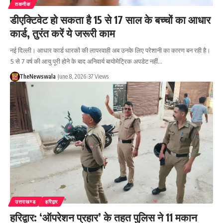
तकनीक
डीएक्टिवेट हो सकता है 15 से 17 साल के बच्चों का आधार
कार्ड, तुरंत करें ये जरूरी काम
नई दिल्ली। आधार कार्ड धारकों की लापरवाही अब उनके लिए परेशानी का कारण बन रही है।
5 से 7 वर्ष की आयु पूरी होने के बाद अनिवार्य बायोमेट्रिक अपडेट नहीं…
TheNewswala
June 8, 2026
37 Views
उत्तराखण्ड
हरिद्वार
हरिद्वार: ‘ऑपरेशन प्रहार’ के तहत पुलिस ने 11 मकान