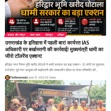
अपराध और कानून
ताजा खबर
देहरादून
हरिद्वार
उत्तराखंड के इतिहास में पहली बार! कार्यरत IAS
अधिकारी पर बर्खास्तगी की कार्रवाई! मुख्यमंत्री धामी का
जीरो टॉलरेंस एक्शन!
हरिद्वार नगर निगम भूमि खरीद घोटाले में धामी सरकार का बड़ा एक्शन। 10 लोगों पर मुकदमा
दर्ज होगा, पूर्व नगर आयुक्त की बर्खास्तगी और तत्कालीन डीएम पर मेजर पनिशमेंट की…
TheNewswala
June 19, 2026
90 Views