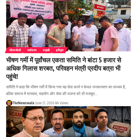
जीवनशैली
पर्यावरण
रुड़की
हरिद्वार
भीषण गर्मी में पूर्वांचल एकता समिति ने बांटा 5 हजार से
अधिक गिलास शरबत, परिवहन मंत्री प्रदीप बत्रा भी
पहुंचे!
समिति ने कहा कि भीषण गर्मी में किया गया यह सेवा कार्य न केवल जनकल्याण का माध्यम है,
बल्कि समाज में मानवता, सहयोग और सेवा की भावना को भी मजबूत…
TheNewswala
June 21, 2026
84 Views