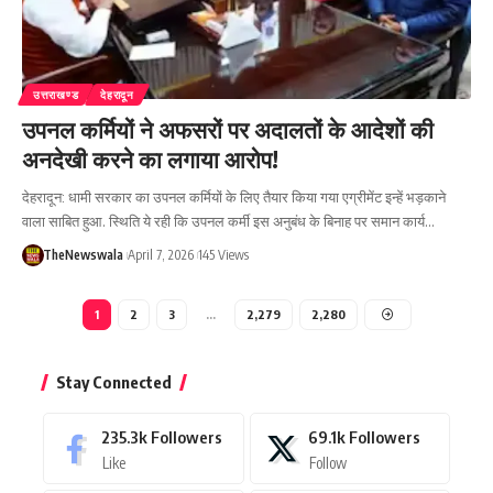
उत्तराखण्ड
देहरादून
उपनल कर्मियों ने अफसरों पर अदालतों के आदेशों की
अनदेखी करने का लगाया आरोप!
देहरादून: धामी सरकार का उपनल कर्मियों के लिए तैयार किया गया एग्रीमेंट इन्हें भड़काने
वाला साबित हुआ. स्थिति ये रही कि उपनल कर्मी इस अनुबंध के बिनाह पर समान कार्य…
TheNewswala
April 7, 2026
145 Views
1
2
3
…
2,279
2,280
Stay Connected
235.3k
Followers
69.1k
Followers
Like
Follow