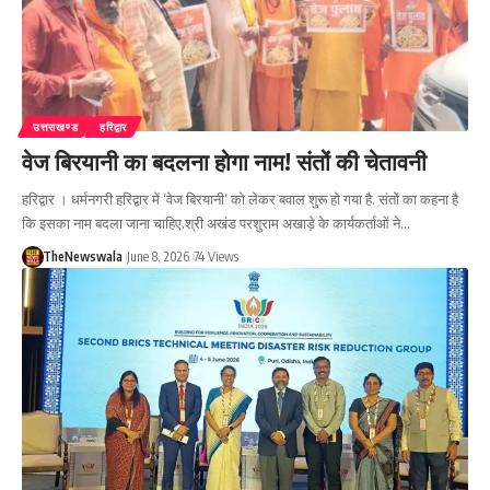
उत्तराखण्ड
हरिद्वार
वेज बिरयानी का बदलना होगा नाम! संतों की चेतावनी
हरिद्वार । धर्मनगरी हरिद्वार में ‘वेज बिरयानी’ को लेकर बवाल शुरू हो गया है. संतों का कहना है
कि इसका नाम बदला जाना चाहिए.श्री अखंड परशुराम अखाड़े के कार्यकर्ताओं ने…
TheNewswala
June 8, 2026
74 Views