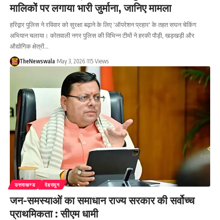
मालिकों पर लगाया भारी जुर्माना, जानिए मामला
हरिद्वार पुलिस ने रविवार को सुरक्षा बढ़ाने के लिए 'ऑपरेशन प्रहार' के तहत सघन चेकिंग
अभियान चलाया। कोतवाली नगर पुलिस की विभिन्न टीमों ने हरकी पौड़ी, खड़खड़ी और
औद्योगिक क्षेत्रों…
TheNewswala
May 3, 2026
115 Views
उत्तराखण्ड
देहरादून
जन-समस्याओं का समाधान राज्य सरकार की सर्वोच्च
प्राथमिकता : सीएम धामी