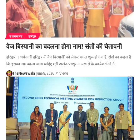
उत्तराखण्ड
हरिद्वार
वेज बिरयानी का बदलना होगा नाम! संतों की चेतावनी
हरिद्वार । धर्मनगरी हरिद्वार में ‘वेज बिरयानी’ को लेकर बवाल शुरू हो गया है. संतों का कहना है
कि इसका नाम बदला जाना चाहिए.श्री अखंड परशुराम अखाड़े के कार्यकर्ताओं ने…
TheNewswala
June 8, 2026
74 Views