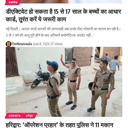
तकनीक
डीएक्टिवेट हो सकता है 15 से 17 साल के बच्चों का आधार
कार्ड, तुरंत करें ये जरूरी काम
नई दिल्ली। आधार कार्ड धारकों की लापरवाही अब उनके लिए परेशानी का कारण बन रही है।
5 से 7 वर्ष की आयु पूरी होने के बाद अनिवार्य बायोमेट्रिक अपडेट नहीं…
TheNewswala
June 8, 2026
37 Views
उत्तराखण्ड
हरिद्वार
हरिद्वार: ‘ऑपरेशन प्रहार’ के तहत पुलिस ने 11 मकान