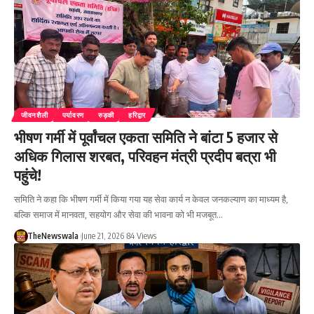
जीवनशैली
पर्यावरण
रुड़की
हरिद्वार
भीषण गर्मी में पूर्वांचल एकता समिति ने बांटा 5 हजार से
अधिक गिलास शरबत, परिवहन मंत्री प्रदीप बत्रा भी
पहुंचे!
समिति ने कहा कि भीषण गर्मी में किया गया यह सेवा कार्य न केवल जनकल्याण का माध्यम है,
बल्कि समाज में मानवता, सहयोग और सेवा की भावना को भी मजबूत…
TheNewswala
June 21, 2026
84 Views