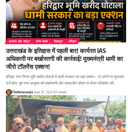
अपराध और कानून
ताजा खबर
देहरादून
हरिद्वार
उत्तराखंड के इतिहास में पहली बार! कार्यरत IAS
अधिकारी पर बर्खास्तगी की कार्रवाई! मुख्यमंत्री धामी का
जीरो टॉलरेंस एक्शन!
हरिद्वार नगर निगम भूमि खरीद घोटाले में धामी सरकार का बड़ा एक्शन। 10 लोगों पर मुकदमा
दर्ज होगा, पूर्व नगर आयुक्त की बर्खास्तगी और तत्कालीन डीएम पर मेजर पनिशमेंट की…
TheNewswala
June 19, 2026
90 Views