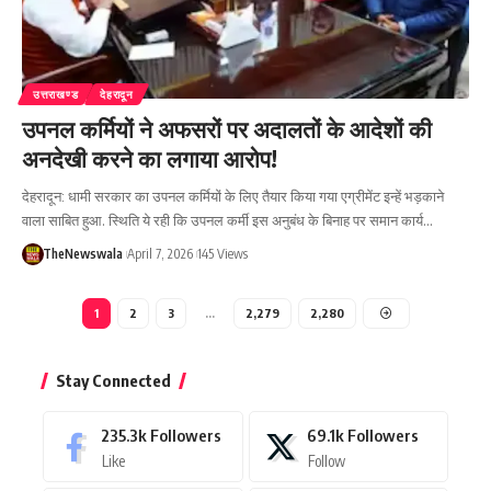
उत्तराखण्ड
देहरादून
उपनल कर्मियों ने अफसरों पर अदालतों के आदेशों की
अनदेखी करने का लगाया आरोप!
देहरादून: धामी सरकार का उपनल कर्मियों के लिए तैयार किया गया एग्रीमेंट इन्हें भड़काने
वाला साबित हुआ. स्थिति ये रही कि उपनल कर्मी इस अनुबंध के बिनाह पर समान कार्य…
TheNewswala
April 7, 2026
145 Views
1
2
3
…
2,279
2,280
Stay Connected
235.3k
Followers
69.1k
Followers
Like
Follow