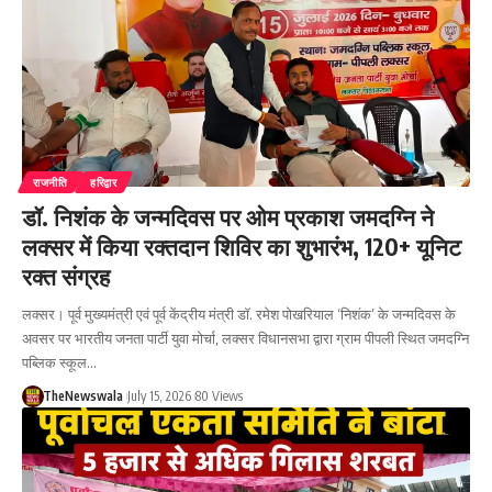
राजनीति
हरिद्वार
डॉ. निशंक के जन्मदिवस पर ओम प्रकाश जमदग्नि ने
लक्सर में किया रक्तदान शिविर का शुभारंभ, 120+ यूनिट
रक्त संग्रह
लक्सर। पूर्व मुख्यमंत्री एवं पूर्व केंद्रीय मंत्री डॉ. रमेश पोखरियाल ‘निशंक’ के जन्मदिवस के
अवसर पर भारतीय जनता पार्टी युवा मोर्चा, लक्सर विधानसभा द्वारा ग्राम पीपली स्थित जमदग्नि
पब्लिक स्कूल…
TheNewswala
July 15, 2026
80 Views