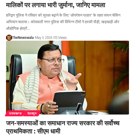
मालिकों पर लगाया भारी जुर्माना, जानिए मामला
हरिद्वार पुलिस ने रविवार को सुरक्षा बढ़ाने के लिए 'ऑपरेशन प्रहार' के तहत सघन चेकिंग
अभियान चलाया। कोतवाली नगर पुलिस की विभिन्न टीमों ने हरकी पौड़ी, खड़खड़ी और
औद्योगिक क्षेत्रों…
TheNewswala
May 3, 2026
115 Views
उत्तराखण्ड
देहरादून
जन-समस्याओं का समाधान राज्य सरकार की सर्वोच्च
प्राथमिकता : सीएम धामी