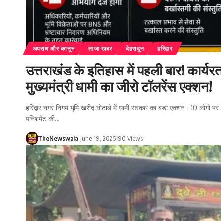
अपराध और कानून
ताजा खबर
देहरादून
हरिद्वार
उत्तराखंड के इतिहास में पहली बार! कार्यर
मुख्यमंत्री धामी का जीरो टॉलरेंस एक्शन!
हरिद्वार नगर निगम भूमि खरीद घोटाले में धामी सरकार का बड़ा एक्शन। 10 लोगों पर 
पनिशमेंट की…
TheNewswala
June 19, 2026
90 Views