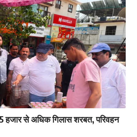
बांटा 5 हजार से अधिक गिलास शरबत, परिवहन