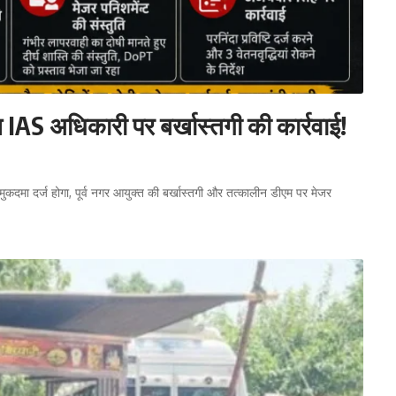
त IAS अधिकारी पर बर्खास्तगी की कार्रवाई!
मुकदमा दर्ज होगा, पूर्व नगर आयुक्त की बर्खास्तगी और तत्कालीन डीएम पर मेजर