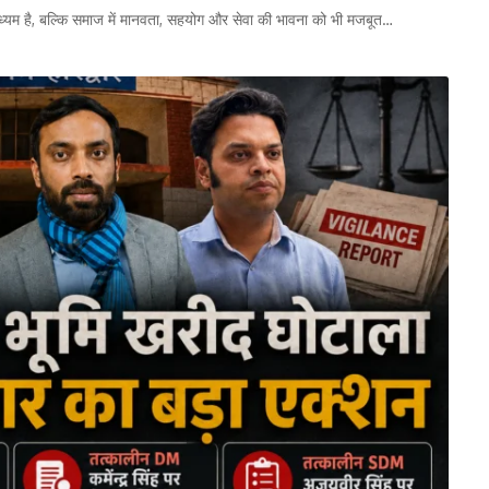
ाध्यम है, बल्कि समाज में मानवता, सहयोग और सेवा की भावना को भी मजबूत…