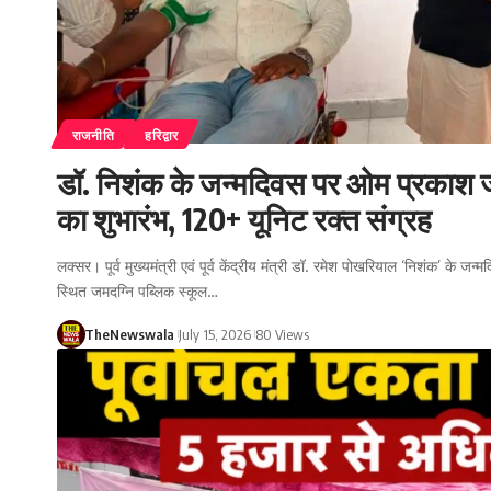
राजनीति
हरिद्वार
डॉ. निशंक के जन्मदिवस पर ओम प्रकाश जम
का शुभारंभ, 120+ यूनिट रक्त संग्रह
लक्सर। पूर्व मुख्यमंत्री एवं पूर्व केंद्रीय मंत्री डॉ. रमेश पोखरियाल ‘निशंक’ के ज
स्थित जमदग्नि पब्लिक स्कूल…
TheNewswala
July 15, 2026
80 Views