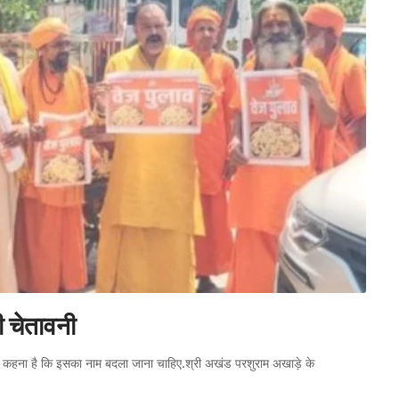
ी चेतावनी
तों का कहना है कि इसका नाम बदला जाना चाहिए.श्री अखंड परशुराम अखाड़े के