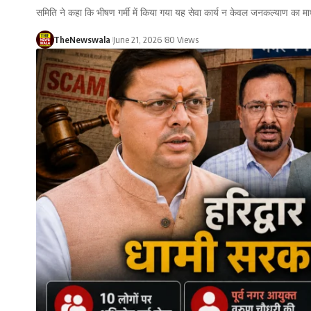
समिति ने कहा कि भीषण गर्मी में किया गया यह सेवा कार्य न केवल जनकल्याण का म
TheNewswala
June 21, 2026
80 Views