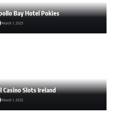
pollo Bay Hotel Pokies
March 1, 2025
l Casino Slots Ireland
March 1, 2025
April 19, 2025