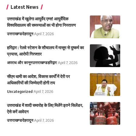
Latest News
उत्तराखंड में खुलेगा आयुर्वेद एम्स! आयुर्वेदिक
विश्वविद्यालय की समस्याओं का भी होगा निस्तारण
उत्तराखण्ड
देहरादून
April 7, 2026
हरिद्वार : रेलवे स्टेशन के शौचालय में मासूम से दुष्कर्म का
प्रयास, आरोपी गिरफ्तार
अपराध और कानून
उत्तराखण्ड
हरिद्वार
April 7, 2026
सीएम धामी का आदेश, विकास कार्यों में देरी पर
अधिकारियों की जिम्मेदारी होगी तय
Uncategorized
April 7, 2026
उत्तराखंड में शादी समारोह के लिए मिलेंगे इतने सिलेंडर,
ऐसे करें आवेदन
उत्तराखण्ड
देहरादून
April 7, 2026