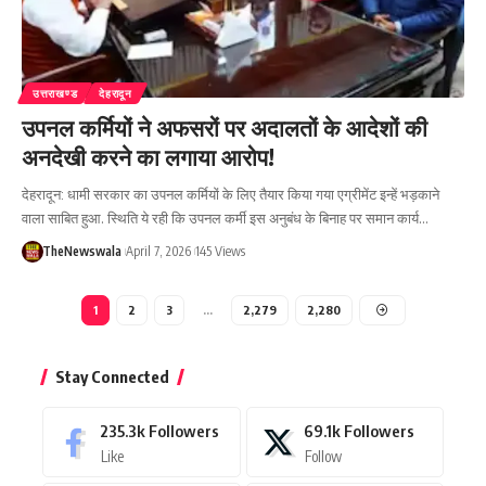
उत्तराखण्ड
देहरादून
उपनल कर्मियों ने अफसरों पर अदालतों के आदेशों की
अनदेखी करने का लगाया आरोप!
देहरादून: धामी सरकार का उपनल कर्मियों के लिए तैयार किया गया एग्रीमेंट इन्हें भड़काने
वाला साबित हुआ. स्थिति ये रही कि उपनल कर्मी इस अनुबंध के बिनाह पर समान कार्य…
TheNewswala
April 7, 2026
145 Views
1
2
3
…
2,279
2,280
Stay Connected
235.3k
Followers
69.1k
Followers
Like
Follow