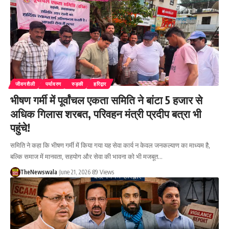
जीवनशैली
पर्यावरण
रुड़की
हरिद्वार
भीषण गर्मी में पूर्वांचल एकता समिति ने बांटा 5 हजार से
अधिक गिलास शरबत, परिवहन मंत्री प्रदीप बत्रा भी
पहुंचे!
समिति ने कहा कि भीषण गर्मी में किया गया यह सेवा कार्य न केवल जनकल्याण का माध्यम है,
बल्कि समाज में मानवता, सहयोग और सेवा की भावना को भी मजबूत…
TheNewswala
June 21, 2026
89 Views