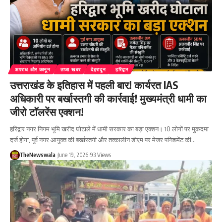
अपराध और कानून
ताजा खबर
देहरादून
हरिद्वार
उत्तराखंड के इतिहास में पहली बार! कार्यरत IAS
अधिकारी पर बर्खास्तगी की कार्रवाई! मुख्यमंत्री धामी का
जीरो टॉलरेंस एक्शन!
हरिद्वार नगर निगम भूमि खरीद घोटाले में धामी सरकार का बड़ा एक्शन। 10 लोगों पर मुकदमा
दर्ज होगा, पूर्व नगर आयुक्त की बर्खास्तगी और तत्कालीन डीएम पर मेजर पनिशमेंट की…
TheNewswala
June 19, 2026
93 Views