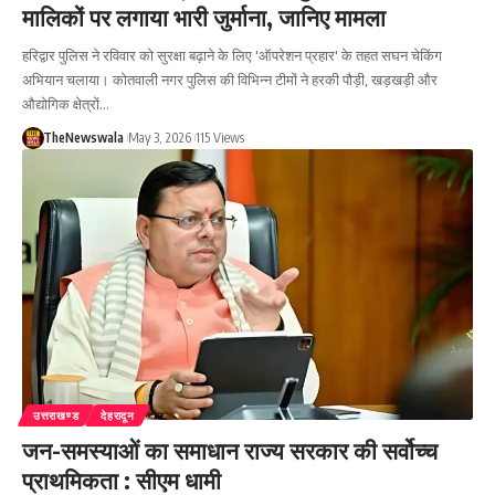
मालिकों पर लगाया भारी जुर्माना, जानिए मामला
हरिद्वार पुलिस ने रविवार को सुरक्षा बढ़ाने के लिए 'ऑपरेशन प्रहार' के तहत सघन चेकिंग
अभियान चलाया। कोतवाली नगर पुलिस की विभिन्न टीमों ने हरकी पौड़ी, खड़खड़ी और
औद्योगिक क्षेत्रों…
TheNewswala
May 3, 2026
115 Views
उत्तराखण्ड
देहरादून
जन-समस्याओं का समाधान राज्य सरकार की सर्वोच्च
प्राथमिकता : सीएम धामी