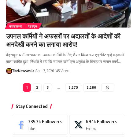
उत्तराखण्ड
देहरादून
उपनल कर्मियों ने अफसरों पर अदालतों के आदेशों की
अनदेखी करने का लगाया आरोप!
देहरादून: धामी सरकार का उपनल कर्मियों के लिए तैयार किया गया एग्रीमेंट इन्हें भड़काने
वाला साबित हुआ. स्थिति ये रही कि उपनल कर्मी इस अनुबंध के बिनाह पर समान कार्य…
TheNewswala
April 7, 2026
145 Views
1
2
3
…
2,279
2,280
Stay Connected
235.3k
Followers
69.1k
Followers
Like
Follow