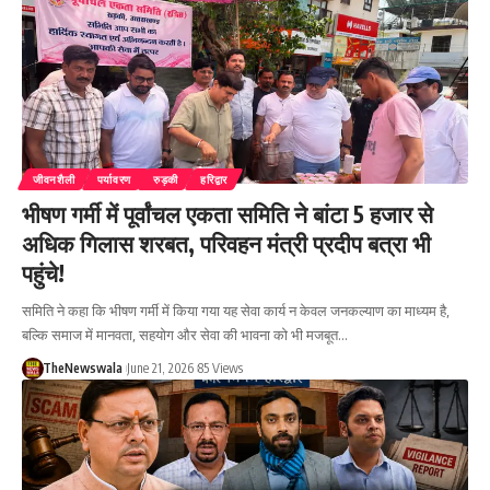
जीवनशैली
पर्यावरण
रुड़की
हरिद्वार
भीषण गर्मी में पूर्वांचल एकता समिति ने बांटा 5 हजार से
अधिक गिलास शरबत, परिवहन मंत्री प्रदीप बत्रा भी
पहुंचे!
समिति ने कहा कि भीषण गर्मी में किया गया यह सेवा कार्य न केवल जनकल्याण का माध्यम है,
बल्कि समाज में मानवता, सहयोग और सेवा की भावना को भी मजबूत…
TheNewswala
June 21, 2026
85 Views