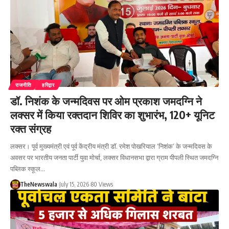
राजनीति
हरिद्वार
डॉ. निशंक के जन्मदिवस पर ओम प्रकाश जमदग्नि ने
लक्सर में किया रक्तदान शिविर का शुभारंभ, 120+ यूनिट
रक्त संग्रह
लक्सर। पूर्व मुख्यमंत्री एवं पूर्व केंद्रीय मंत्री डॉ. रमेश पोखरियाल ‘निशंक’ के जन्मदिवस के
अवसर पर भारतीय जनता पार्टी युवा मोर्चा, लक्सर विधानसभा द्वारा ग्राम पीपली स्थित जमदग्नि
पब्लिक स्कूल…
TheNewswala
July 15, 2026
80 Views