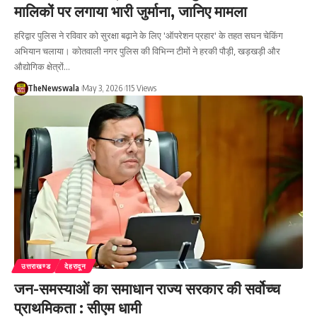
मालिकों पर लगाया भारी जुर्माना, जानिए मामला
हरिद्वार पुलिस ने रविवार को सुरक्षा बढ़ाने के लिए 'ऑपरेशन प्रहार' के तहत सघन चेकिंग
अभियान चलाया। कोतवाली नगर पुलिस की विभिन्न टीमों ने हरकी पौड़ी, खड़खड़ी और
औद्योगिक क्षेत्रों…
TheNewswala
May 3, 2026
115 Views
उत्तराखण्ड
देहरादून
जन-समस्याओं का समाधान राज्य सरकार की सर्वोच्च
प्राथमिकता : सीएम धामी