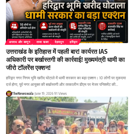
अपराध और कानून
ताजा खबर
देहरादून
हरिद्वार
उत्तराखंड के इतिहास में पहली बार! कार्यरत IAS
अधिकारी पर बर्खास्तगी की कार्रवाई! मुख्यमंत्री धामी का
जीरो टॉलरेंस एक्शन!
हरिद्वार नगर निगम भूमि खरीद घोटाले में धामी सरकार का बड़ा एक्शन। 10 लोगों पर मुकदमा
दर्ज होगा, पूर्व नगर आयुक्त की बर्खास्तगी और तत्कालीन डीएम पर मेजर पनिशमेंट की…
TheNewswala
June 19, 2026
91 Views