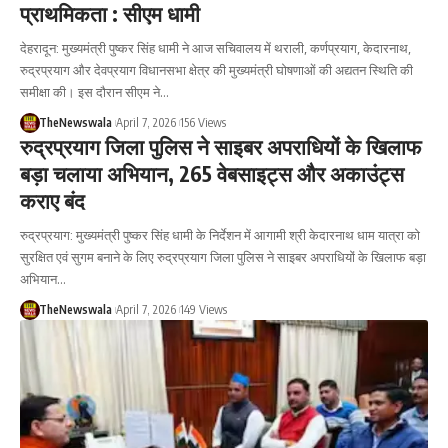
प्राथमिकता : सीएम धामी
देहरादून: मुख्यमंत्री पुष्कर सिंह धामी ने आज सचिवालय में थराली, कर्णप्रयाग, केदारनाथ,
रुद्रप्रयाग और देवप्रयाग विधानसभा क्षेत्र की मुख्यमंत्री घोषणाओं की अद्यतन स्थिति की
समीक्षा की। इस दौरान सीएम ने…
TheNewswala
April 7, 2026
156 Views
रुद्रप्रयाग जिला पुलिस ने साइबर अपराधियों के खिलाफ
बड़ा चलाया अभियान, 265 वेबसाइट्स और अकाउंट्स
कराए बंद
रुद्रप्रयाग: मुख्यमंत्री पुष्कर सिंह धामी के निर्देशन में आगामी श्री केदारनाथ धाम यात्रा को
सुरक्षित एवं सुगम बनाने के लिए रुद्रप्रयाग जिला पुलिस ने साइबर अपराधियों के खिलाफ बड़ा
अभियान…
TheNewswala
April 7, 2026
149 Views