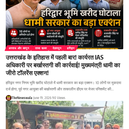
अपराध और कानून
ताजा खबर
देहरादून
हरिद्वार
उत्तराखंड के इतिहास में पहली बार! कार्यरत IAS
अधिकारी पर बर्खास्तगी की कार्रवाई! मुख्यमंत्री धामी का
जीरो टॉलरेंस एक्शन!
हरिद्वार नगर निगम भूमि खरीद घोटाले में धामी सरकार का बड़ा एक्शन। 10 लोगों पर मुकदमा
दर्ज होगा, पूर्व नगर आयुक्त की बर्खास्तगी और तत्कालीन डीएम पर मेजर पनिशमेंट की…
TheNewswala
June 19, 2026
90 Views