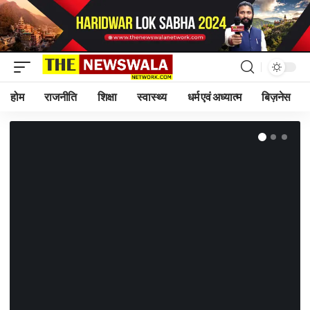
होम
राजनीति
शिक्षा
स्वास्थ्य
धर्म एवं अध्यात्म
बिज़नेस