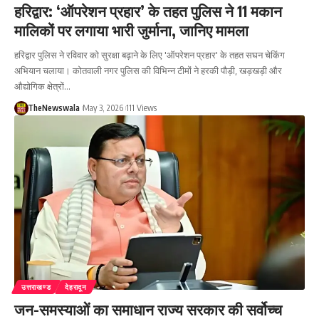
हरिद्वार: ‘ऑपरेशन प्रहार’ के तहत पुलिस ने 11 मकान
मालिकों पर लगाया भारी जुर्माना, जानिए मामला
हरिद्वार पुलिस ने रविवार को सुरक्षा बढ़ाने के लिए 'ऑपरेशन प्रहार' के तहत सघन चेकिंग
अभियान चलाया। कोतवाली नगर पुलिस की विभिन्न टीमों ने हरकी पौड़ी, खड़खड़ी और
औद्योगिक क्षेत्रों…
TheNewswala
May 3, 2026
111 Views
उत्तराखण्ड
देहरादून
जन-समस्याओं का समाधान राज्य सरकार की सर्वोच्च