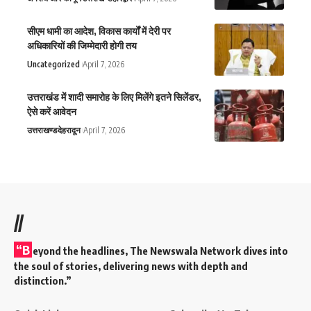
सीएम धामी का आदेश, विकास कार्यों में देरी पर
अधिकारियों की जिम्मेदारी होगी तय
Uncategorized
April 7, 2026
उत्तराखंड में शादी समारोह के लिए मिलेंगे इतने सिलेंडर,
ऐसे करें आवेदन
उत्तराखण्ड
देहरादून
April 7, 2026
//
“B
eyond the headlines,
The Newswala Network
dives into
the soul of stories, delivering news with depth and
distinction.”