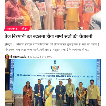
उत्तराखण्ड
हरिद्वार
वेज बिरयानी का बदलना होगा नाम! संतों की चेतावनी
हरिद्वार । धर्मनगरी हरिद्वार में ‘वेज बिरयानी’ को लेकर बवाल शुरू हो गया है. संतों का कहना है
कि इसका नाम बदला जाना चाहिए.श्री अखंड परशुराम अखाड़े के कार्यकर्ताओं ने…
TheNewswala
June 8, 2026
74 Views