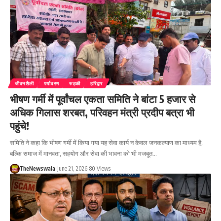
जीवनशैली
पर्यावरण
रुड़की
हरिद्वार
भीषण गर्मी में पूर्वांचल एकता समिति ने बांटा 5 हजार से
अधिक गिलास शरबत, परिवहन मंत्री प्रदीप बत्रा भी
पहुंचे!
समिति ने कहा कि भीषण गर्मी में किया गया यह सेवा कार्य न केवल जनकल्याण का माध्यम है,
बल्कि समाज में मानवता, सहयोग और सेवा की भावना को भी मजबूत…
TheNewswala
June 21, 2026
80 Views