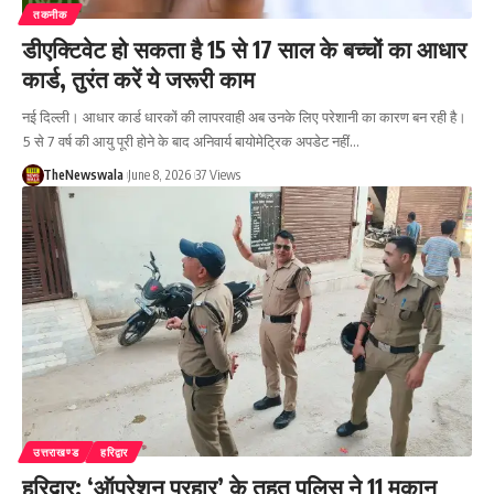
तकनीक
डीएक्टिवेट हो सकता है 15 से 17 साल के बच्चों का आधार
कार्ड, तुरंत करें ये जरूरी काम
नई दिल्ली। आधार कार्ड धारकों की लापरवाही अब उनके लिए परेशानी का कारण बन रही है।
5 से 7 वर्ष की आयु पूरी होने के बाद अनिवार्य बायोमेट्रिक अपडेट नहीं…
TheNewswala
June 8, 2026
37 Views
उत्तराखण्ड
हरिद्वार
हरिद्वार: ‘ऑपरेशन प्रहार’ के तहत पुलिस ने 11 मकान