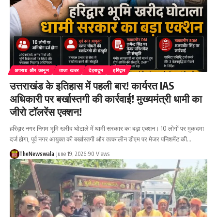
अपराध और कानून
ताजा खबर
देहरादून
हरिद्वार
उत्तराखंड के इतिहास में पहली बार! कार्यरत IAS
अधिकारी पर बर्खास्तगी की कार्रवाई! मुख्यमंत्री धामी का
जीरो टॉलरेंस एक्शन!
हरिद्वार नगर निगम भूमि खरीद घोटाले में धामी सरकार का बड़ा एक्शन। 10 लोगों पर मुकदमा
दर्ज होगा, पूर्व नगर आयुक्त की बर्खास्तगी और तत्कालीन डीएम पर मेजर पनिशमेंट की…
TheNewswala
June 19, 2026
90 Views