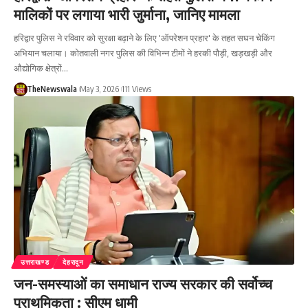
मालिकों पर लगाया भारी जुर्माना, जानिए मामला
हरिद्वार पुलिस ने रविवार को सुरक्षा बढ़ाने के लिए 'ऑपरेशन प्रहार' के तहत सघन चेकिंग
अभियान चलाया। कोतवाली नगर पुलिस की विभिन्न टीमों ने हरकी पौड़ी, खड़खड़ी और
औद्योगिक क्षेत्रों…
TheNewswala
May 3, 2026
111 Views
उत्तराखण्ड
देहरादून
जन-समस्याओं का समाधान राज्य सरकार की सर्वोच्च
प्राथमिकता : सीएम धामी