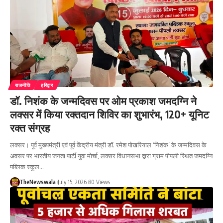
राजनीति
हरिद्वार
डॉ. निशंक के जन्मदिवस पर ओम प्रकाश जमदग्नि ने
लक्सर में किया रक्तदान शिविर का शुभारंभ, 120+ यूनिट
रक्त संग्रह
लक्सर। पूर्व मुख्यमंत्री एवं पूर्व केंद्रीय मंत्री डॉ. रमेश पोखरियाल ‘निशंक’ के जन्मदिवस के
अवसर पर भारतीय जनता पार्टी युवा मोर्चा, लक्सर विधानसभा द्वारा ग्राम पीपली स्थित जमदग्नि
पब्लिक स्कूल…
TheNewswala
July 15, 2026
80 Views