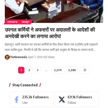
उत्तराखण्ड
देहरादून
उपनल कर्मियों ने अफसरों पर अदालतों के आदेशों की
अनदेखी करने का लगाया आरोप!
देहरादून: धामी सरकार का उपनल कर्मियों के लिए तैयार किया गया एग्रीमेंट इन्हें भड़काने
वाला साबित हुआ. स्थिति ये रही कि उपनल कर्मी इस अनुबंध के बिनाह पर समान कार्य…
TheNewswala
April 7, 2026
145 Views
1
2
3
…
2,279
2,280
Stay Connected
235.3k
Followers
69.1k
Followers
Like
Follow