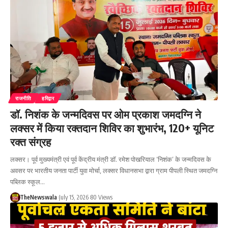
राजनीति
हरिद्वार
डॉ. निशंक के जन्मदिवस पर ओम प्रकाश जमदग्नि ने
लक्सर में किया रक्तदान शिविर का शुभारंभ, 120+ यूनिट
रक्त संग्रह
लक्सर। पूर्व मुख्यमंत्री एवं पूर्व केंद्रीय मंत्री डॉ. रमेश पोखरियाल ‘निशंक’ के जन्मदिवस के
अवसर पर भारतीय जनता पार्टी युवा मोर्चा, लक्सर विधानसभा द्वारा ग्राम पीपली स्थित जमदग्नि
पब्लिक स्कूल…
TheNewswala
July 15, 2026
80 Views