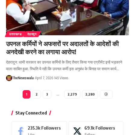
उत्तराखण्ड
देहरादून
उपनल कर्मियों ने अफसरों पर अदालतों के आदेशों की
अनदेखी करने का लगाया आरोप!
देहरादून: धामी सरकार का उपनल कर्मियों के लिए तैयार किया गया एग्रीमेंट इन्हें भड़काने
वाला साबित हुआ. स्थिति ये रही कि उपनल कर्मी इस अनुबंध के बिनाह पर समान कार्य…
TheNewswala
April 7, 2026
145 Views
1
2
3
…
2,279
2,280
Stay Connected
235.3k
Followers
69.1k
Followers
Like
Follow