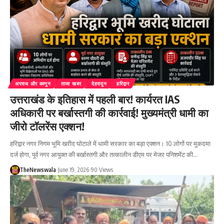
अपराध और कानून
ताजा खबर
देहरादून
हरिद्वार
उत्तराखंड के इतिहास में पहली बार! कार्यरत IAS
अधिकारी पर बर्खास्तगी की कार्रवाई! मुख्यमंत्री धामी का
जीरो टॉलरेंस एक्शन!
हरिद्वार नगर निगम भूमि खरीद घोटाले में धामी सरकार का बड़ा एक्शन। 10 लोगों पर मुकदमा
दर्ज होगा, पूर्व नगर आयुक्त की बर्खास्तगी और तत्कालीन डीएम पर मेजर पनिशमेंट की…
TheNewswala
June 19, 2026
90 Views