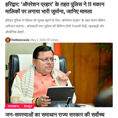
हरिद्वार: ‘ऑपरेशन प्रहार’ के तहत पुलिस ने 11 मकान
मालिकों पर लगाया भारी जुर्माना, जानिए मामला
हरिद्वार पुलिस ने रविवार को सुरक्षा बढ़ाने के लिए 'ऑपरेशन प्रहार' के तहत सघन चेकिंग
अभियान चलाया। कोतवाली नगर पुलिस की विभिन्न टीमों ने हरकी पौड़ी, खड़खड़ी और
औद्योगिक क्षेत्रों…
TheNewswala
May 3, 2026
115 Views
उत्तराखण्ड
देहरादून
जन-समस्याओं का समाधान राज्य सरकार की सर्वोच्च