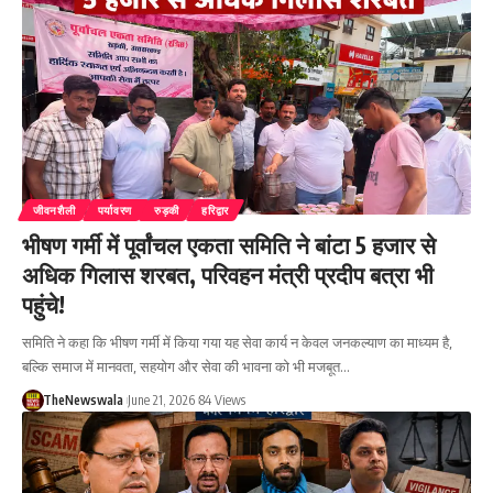
जीवनशैली
पर्यावरण
रुड़की
हरिद्वार
भीषण गर्मी में पूर्वांचल एकता समिति ने बांटा 5 हजार से
अधिक गिलास शरबत, परिवहन मंत्री प्रदीप बत्रा भी
पहुंचे!
समिति ने कहा कि भीषण गर्मी में किया गया यह सेवा कार्य न केवल जनकल्याण का माध्यम है,
बल्कि समाज में मानवता, सहयोग और सेवा की भावना को भी मजबूत…
TheNewswala
June 21, 2026
84 Views