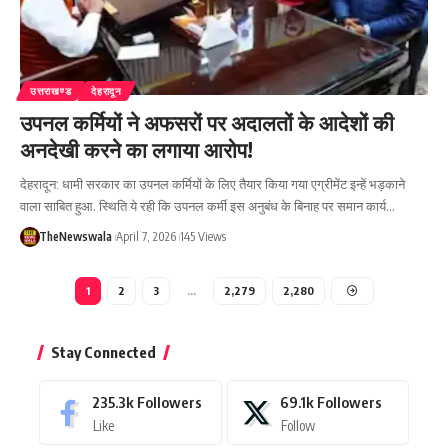
उत्तराखण्ड
देहरादून
उपनल कर्मियों ने अफसरों पर अदालतों के आदेशों की
अनदेखी करने का लगाया आरोप!
देहरादून: धामी सरकार का उपनल कर्मियों के लिए तैयार किया गया एग्रीमेंट इन्हें भड़काने
वाला साबित हुआ. स्थिति ये रही कि उपनल कर्मी इस अनुबंध के बिनाह पर समान कार्य…
TheNewswala
April 7, 2026
145 Views
1
2
3
…
2,279
2,280
Stay Connected
235.3k
Followers
69.1k
Followers
Like
Follow