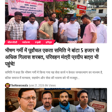
जीवनशैली
पर्यावरण
रुड़की
हरिद्वार
भीषण गर्मी में पूर्वांचल एकता समिति ने बांटा 5 हजार से
अधिक गिलास शरबत, परिवहन मंत्री प्रदीप बत्रा भी
पहुंचे!
समिति ने कहा कि भीषण गर्मी में किया गया यह सेवा कार्य न केवल जनकल्याण का माध्यम है,
बल्कि समाज में मानवता, सहयोग और सेवा की भावना को भी मजबूत…
TheNewswala
June 21, 2026
84 Views