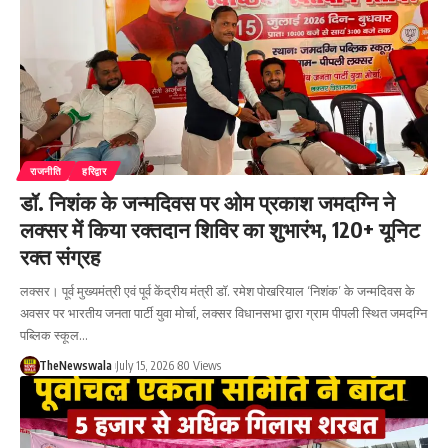
राजनीति
हरिद्वार
डॉ. निशंक के जन्मदिवस पर ओम प्रकाश जमदग्नि ने
लक्सर में किया रक्तदान शिविर का शुभारंभ, 120+ यूनिट
रक्त संग्रह
लक्सर। पूर्व मुख्यमंत्री एवं पूर्व केंद्रीय मंत्री डॉ. रमेश पोखरियाल ‘निशंक’ के जन्मदिवस के
अवसर पर भारतीय जनता पार्टी युवा मोर्चा, लक्सर विधानसभा द्वारा ग्राम पीपली स्थित जमदग्नि
पब्लिक स्कूल…
TheNewswala
July 15, 2026
80 Views