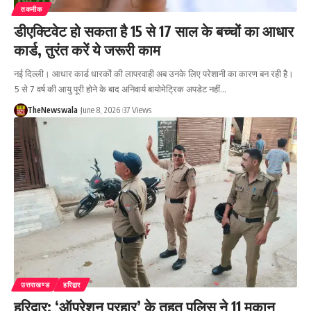
तकनीक
डीएक्टिवेट हो सकता है 15 से 17 साल के बच्चों का आधार
कार्ड, तुरंत करें ये जरूरी काम
नई दिल्ली। आधार कार्ड धारकों की लापरवाही अब उनके लिए परेशानी का कारण बन रही है।
5 से 7 वर्ष की आयु पूरी होने के बाद अनिवार्य बायोमेट्रिक अपडेट नहीं…
TheNewswala
June 8, 2026
37 Views
उत्तराखण्ड
हरिद्वार
हरिद्वार: ‘ऑपरेशन प्रहार’ के तहत पुलिस ने 11 मकान