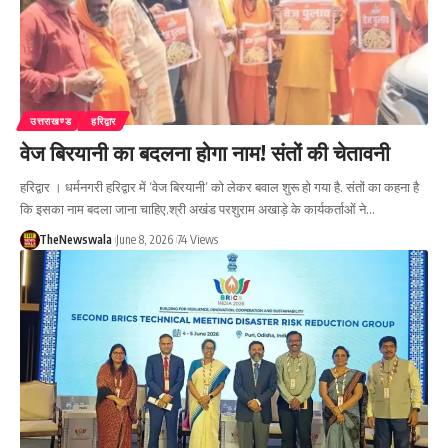
उत्तराखण्ड
हरिद्वार
वेज बिरयानी का बदलना होगा नाम! संतों की चेतावनी
हरिद्वार । धर्मनगरी हरिद्वार में ‘वेज बिरयानी’ को लेकर बवाल शुरू हो गया है. संतों का कहना है
कि इसका नाम बदला जाना चाहिए.श्री अखंड परशुराम अखाड़े के कार्यकर्ताओं ने…
TheNewswala
June 8, 2026
74 Views