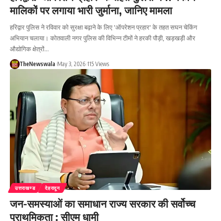
मालिकों पर लगाया भारी जुर्माना, जानिए मामला
हरिद्वार पुलिस ने रविवार को सुरक्षा बढ़ाने के लिए 'ऑपरेशन प्रहार' के तहत सघन चेकिंग
अभियान चलाया। कोतवाली नगर पुलिस की विभिन्न टीमों ने हरकी पौड़ी, खड़खड़ी और
औद्योगिक क्षेत्रों…
TheNewswala
May 3, 2026
115 Views
उत्तराखण्ड
देहरादून
जन-समस्याओं का समाधान राज्य सरकार की सर्वोच्च
प्राथमिकता : सीएम धामी