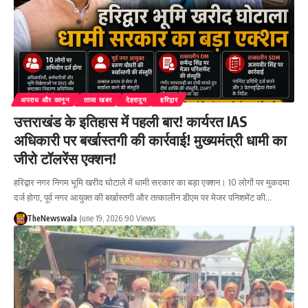
अपराध और कानून
ताजा खबर
देहरादून
हरिद्वार
उत्तराखंड के इतिहास में पहली बार! कार्यरत IAS
अधिकारी पर बर्खास्तगी की कार्रवाई! मुख्यमंत्री धामी का
जीरो टॉलरेंस एक्शन!
हरिद्वार नगर निगम भूमि खरीद घोटाले में धामी सरकार का बड़ा एक्शन। 10 लोगों पर मुकदमा
दर्ज होगा, पूर्व नगर आयुक्त की बर्खास्तगी और तत्कालीन डीएम पर मेजर पनिशमेंट की…
TheNewswala
June 19, 2026
90 Views