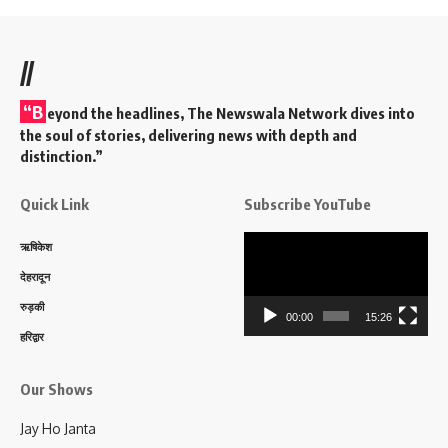
//
“B
eyond the headlines,
The Newswala Network
dives into
the soul of stories, delivering news with depth and
distinction.”
Quick Link
Subscribe YouTube
Video
ऋषिकेश
Player
देहरादून
रुड़की
00:00
15:26
हरिद्वार
Our Shows
Jay Ho Janta