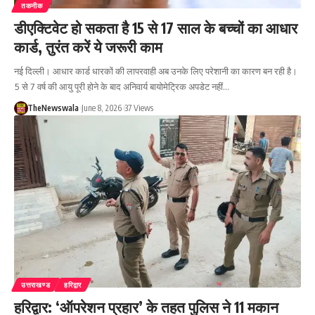
तकनीक
डीएक्टिवेट हो सकता है 15 से 17 साल के बच्चों का आधार
कार्ड, तुरंत करें ये जरूरी काम
नई दिल्ली। आधार कार्ड धारकों की लापरवाही अब उनके लिए परेशानी का कारण बन रही है।
5 से 7 वर्ष की आयु पूरी होने के बाद अनिवार्य बायोमेट्रिक अपडेट नहीं…
TheNewswala
June 8, 2026
37 Views
उत्तराखण्ड
हरिद्वार
हरिद्वार: ‘ऑपरेशन प्रहार’ के तहत पुलिस ने 11 मकान