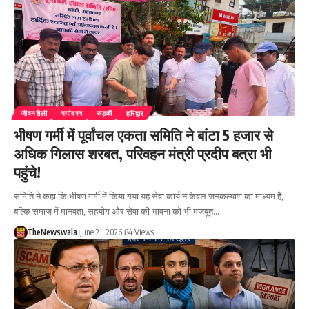
जीवनशैली
पर्यावरण
रुड़की
हरिद्वार
भीषण गर्मी में पूर्वांचल एकता समिति ने बांटा 5 हजार से
अधिक गिलास शरबत, परिवहन मंत्री प्रदीप बत्रा भी
पहुंचे!
समिति ने कहा कि भीषण गर्मी में किया गया यह सेवा कार्य न केवल जनकल्याण का माध्यम है,
बल्कि समाज में मानवता, सहयोग और सेवा की भावना को भी मजबूत…
TheNewswala
June 21, 2026
84 Views