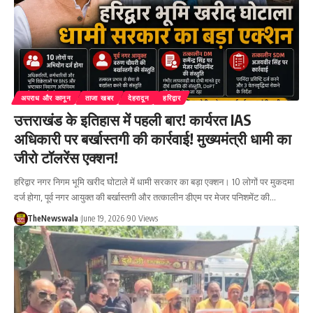
अपराध और कानून
ताजा खबर
देहरादून
हरिद्वार
उत्तराखंड के इतिहास में पहली बार! कार्यरत IAS
अधिकारी पर बर्खास्तगी की कार्रवाई! मुख्यमंत्री धामी का
जीरो टॉलरेंस एक्शन!
हरिद्वार नगर निगम भूमि खरीद घोटाले में धामी सरकार का बड़ा एक्शन। 10 लोगों पर मुकदमा
दर्ज होगा, पूर्व नगर आयुक्त की बर्खास्तगी और तत्कालीन डीएम पर मेजर पनिशमेंट की…
TheNewswala
June 19, 2026
90 Views