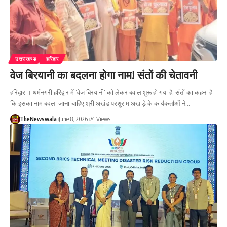
उत्तराखण्ड
हरिद्वार
वेज बिरयानी का बदलना होगा नाम! संतों की चेतावनी
हरिद्वार । धर्मनगरी हरिद्वार में ‘वेज बिरयानी’ को लेकर बवाल शुरू हो गया है. संतों का कहना है
कि इसका नाम बदला जाना चाहिए.श्री अखंड परशुराम अखाड़े के कार्यकर्ताओं ने…
TheNewswala
June 8, 2026
74 Views