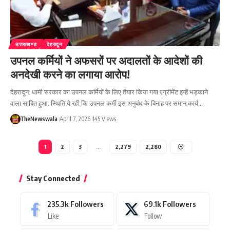
उत्तराखण्ड
देहरादून
उपनल कर्मियों ने अफसरों पर अदालतों के आदेशों की
अनदेखी करने का लगाया आरोप!
देहरादून: धामी सरकार का उपनल कर्मियों के लिए तैयार किया गया एग्रीमेंट इन्हें भड़काने
वाला साबित हुआ. स्थिति ये रही कि उपनल कर्मी इस अनुबंध के बिनाह पर समान कार्य…
TheNewswala
April 7, 2026
145 Views
1
2
3
…
2,279
2,280
Stay Connected
235.3k
Followers
69.1k
Followers
Like
Follow