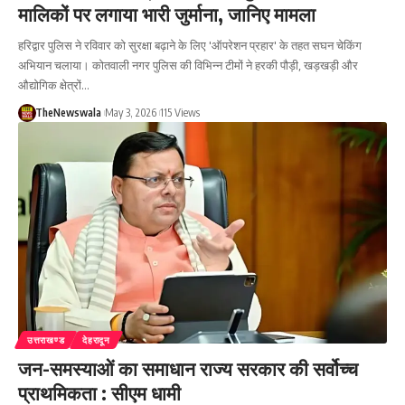
मालिकों पर लगाया भारी जुर्माना, जानिए मामला
हरिद्वार पुलिस ने रविवार को सुरक्षा बढ़ाने के लिए 'ऑपरेशन प्रहार' के तहत सघन चेकिंग
अभियान चलाया। कोतवाली नगर पुलिस की विभिन्न टीमों ने हरकी पौड़ी, खड़खड़ी और
औद्योगिक क्षेत्रों…
TheNewswala
May 3, 2026
115 Views
उत्तराखण्ड
देहरादून
जन-समस्याओं का समाधान राज्य सरकार की सर्वोच्च
प्राथमिकता : सीएम धामी