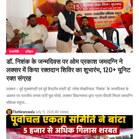
राजनीति
हरिद्वार
डॉ. निशंक के जन्मदिवस पर ओम प्रकाश जमदग्नि ने
लक्सर में किया रक्तदान शिविर का शुभारंभ, 120+ यूनिट
रक्त संग्रह
लक्सर। पूर्व मुख्यमंत्री एवं पूर्व केंद्रीय मंत्री डॉ. रमेश पोखरियाल ‘निशंक’ के जन्मदिवस के
अवसर पर भारतीय जनता पार्टी युवा मोर्चा, लक्सर विधानसभा द्वारा ग्राम पीपली स्थित जमदग्नि
पब्लिक स्कूल…
TheNewswala
July 15, 2026
80 Views