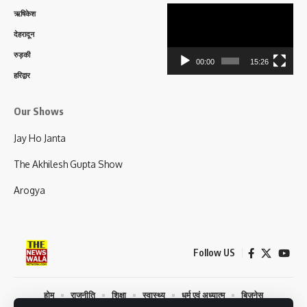
Video
ऋषिकेश
Player
देहरादून
रुड़की
00:00
15:26
हरिद्वार
Our Shows
Jay Ho Janta
The Akhilesh Gupta Show
Arogya
Follow US
होम
राजनीति
शिक्षा
स्वास्थ्य
धर्म एवं अध्यात्म
बिज़नेस