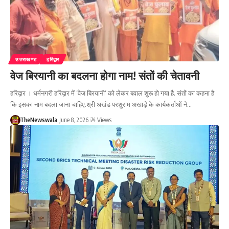
उत्तराखण्ड
हरिद्वार
वेज बिरयानी का बदलना होगा नाम! संतों की चेतावनी
हरिद्वार । धर्मनगरी हरिद्वार में ‘वेज बिरयानी’ को लेकर बवाल शुरू हो गया है. संतों का कहना है
कि इसका नाम बदला जाना चाहिए.श्री अखंड परशुराम अखाड़े के कार्यकर्ताओं ने…
TheNewswala
June 8, 2026
74 Views