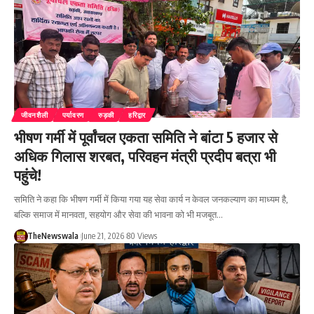
जीवनशैली
पर्यावरण
रुड़की
हरिद्वार
भीषण गर्मी में पूर्वांचल एकता समिति ने बांटा 5 हजार से
अधिक गिलास शरबत, परिवहन मंत्री प्रदीप बत्रा भी
पहुंचे!
समिति ने कहा कि भीषण गर्मी में किया गया यह सेवा कार्य न केवल जनकल्याण का माध्यम है,
बल्कि समाज में मानवता, सहयोग और सेवा की भावना को भी मजबूत…
TheNewswala
June 21, 2026
80 Views