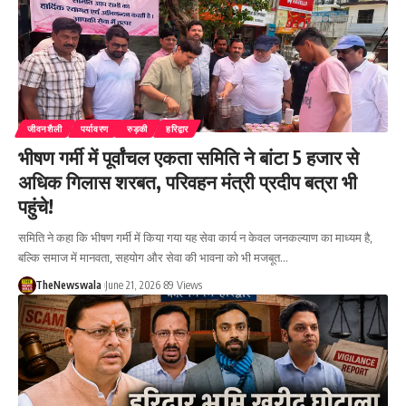
जीवनशैली
पर्यावरण
रुड़की
हरिद्वार
भीषण गर्मी में पूर्वांचल एकता समिति ने बांटा 5 हजार से
अधिक गिलास शरबत, परिवहन मंत्री प्रदीप बत्रा भी
पहुंचे!
समिति ने कहा कि भीषण गर्मी में किया गया यह सेवा कार्य न केवल जनकल्याण का माध्यम है,
बल्कि समाज में मानवता, सहयोग और सेवा की भावना को भी मजबूत…
TheNewswala
June 21, 2026
89 Views