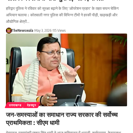
हरिद्वार पुलिस ने रविवार को सुरक्षा बढ़ाने के लिए 'ऑपरेशन प्रहार' के तहत सघन चेकिंग
अभियान चलाया। कोतवाली नगर पुलिस की विभिन्न टीमों ने हरकी पौड़ी, खड़खड़ी और
औद्योगिक क्षेत्रों…
TheNewswala
May 3, 2026
115 Views
उत्तराखण्ड
देहरादून
जन-समस्याओं का समाधान राज्य सरकार की सर्वोच्च
प्राथमिकता : सीएम धामी
देहरादून: मुख्यमंत्री पुष्कर सिंह धामी ने आज सचिवालय में थराली, कर्णप्रयाग, केदारनाथ,