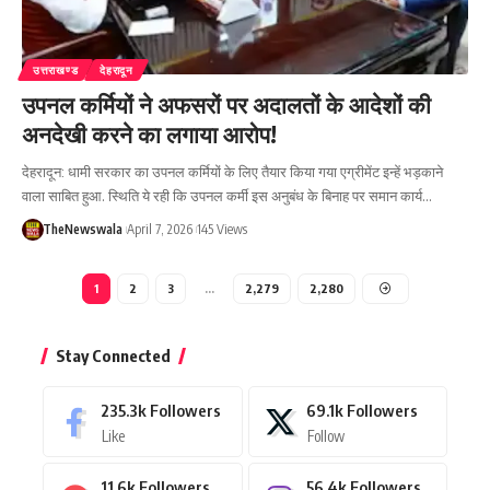
उत्तराखण्ड
देहरादून
उपनल कर्मियों ने अफसरों पर अदालतों के आदेशों की
अनदेखी करने का लगाया आरोप!
देहरादून: धामी सरकार का उपनल कर्मियों के लिए तैयार किया गया एग्रीमेंट इन्हें भड़काने
वाला साबित हुआ. स्थिति ये रही कि उपनल कर्मी इस अनुबंध के बिनाह पर समान कार्य…
TheNewswala
April 7, 2026
145 Views
1
2
3
…
2,279
2,280
Stay Connected
235.3k
Followers
69.1k
Followers
Like
Follow
11.6k
Followers
56.4k
Followers