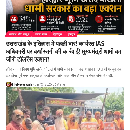
अपराध और कानून
ताजा खबर
देहरादून
हरिद्वार
उत्तराखंड के इतिहास में पहली बार! कार्यरत IAS
अधिकारी पर बर्खास्तगी की कार्रवाई! मुख्यमंत्री धामी का
जीरो टॉलरेंस एक्शन!
हरिद्वार नगर निगम भूमि खरीद घोटाले में धामी सरकार का बड़ा एक्शन। 10 लोगों पर मुकदमा
दर्ज होगा, पूर्व नगर आयुक्त की बर्खास्तगी और तत्कालीन डीएम पर मेजर पनिशमेंट की…
TheNewswala
June 19, 2026
92 Views