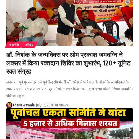
राजनीति
हरिद्वार
डॉ. निशंक के जन्मदिवस पर ओम प्रकाश जमदग्नि ने
लक्सर में किया रक्तदान शिविर का शुभारंभ, 120+ यूनिट
रक्त संग्रह
लक्सर। पूर्व मुख्यमंत्री एवं पूर्व केंद्रीय मंत्री डॉ. रमेश पोखरियाल ‘निशंक’ के जन्मदिवस के
अवसर पर भारतीय जनता पार्टी युवा मोर्चा, लक्सर विधानसभा द्वारा ग्राम पीपली स्थित जमदग्नि
पब्लिक स्कूल…
TheNewswala
July 15, 2026
81 Views