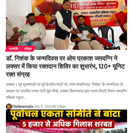
राजनीति
हरिद्वार
डॉ. निशंक के जन्मदिवस पर ओम प्रकाश जमदग्नि ने
लक्सर में किया रक्तदान शिविर का शुभारंभ, 120+ यूनिट
रक्त संग्रह
लक्सर। पूर्व मुख्यमंत्री एवं पूर्व केंद्रीय मंत्री डॉ. रमेश पोखरियाल ‘निशंक’ के जन्मदिवस के
अवसर पर भारतीय जनता पार्टी युवा मोर्चा, लक्सर विधानसभा द्वारा ग्राम पीपली स्थित जमदग्नि
पब्लिक स्कूल…
TheNewswala
July 15, 2026
80 Views