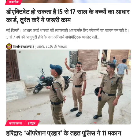
तकनीक
डीएक्टिवेट हो सकता है 15 से 17 साल के बच्चों का आधार
कार्ड, तुरंत करें ये जरूरी काम
नई दिल्ली। आधार कार्ड धारकों की लापरवाही अब उनके लिए परेशानी का कारण बन रही है।
5 से 7 वर्ष की आयु पूरी होने के बाद अनिवार्य बायोमेट्रिक अपडेट नहीं…
TheNewswala
June 8, 2026
37 Views
उत्तराखण्ड
हरिद्वार
हरिद्वार: ‘ऑपरेशन प्रहार’ के तहत पुलिस ने 11 मकान