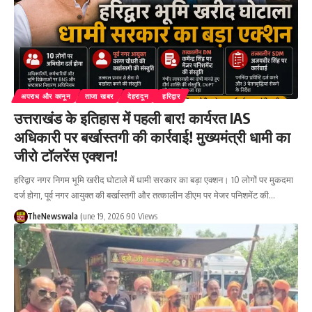
अपराध और कानून
ताजा खबर
देहरादून
हरिद्वार
उत्तराखंड के इतिहास में पहली बार! कार्यरत IAS
अधिकारी पर बर्खास्तगी की कार्रवाई! मुख्यमंत्री धामी का
जीरो टॉलरेंस एक्शन!
हरिद्वार नगर निगम भूमि खरीद घोटाले में धामी सरकार का बड़ा एक्शन। 10 लोगों पर मुकदमा
दर्ज होगा, पूर्व नगर आयुक्त की बर्खास्तगी और तत्कालीन डीएम पर मेजर पनिशमेंट की…
TheNewswala
June 19, 2026
90 Views