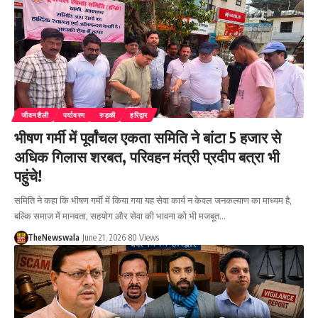
जीवनशैली
पर्यावरण
रुड़की
हरिद्वार
भीषण गर्मी में पूर्वांचल एकता समिति ने बांटा 5 हजार से
अधिक गिलास शरबत, परिवहन मंत्री प्रदीप बत्रा भी
पहुंचे!
समिति ने कहा कि भीषण गर्मी में किया गया यह सेवा कार्य न केवल जनकल्याण का माध्यम है,
बल्कि समाज में मानवता, सहयोग और सेवा की भावना को भी मजबूत…
TheNewswala
June 21, 2026
80 Views