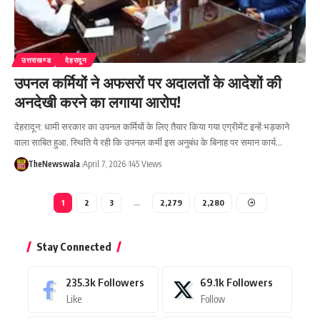
उत्तराखण्ड
देहरादून
उपनल कर्मियों ने अफसरों पर अदालतों के आदेशों की
अनदेखी करने का लगाया आरोप!
देहरादून: धामी सरकार का उपनल कर्मियों के लिए तैयार किया गया एग्रीमेंट इन्हें भड़काने
वाला साबित हुआ. स्थिति ये रही कि उपनल कर्मी इस अनुबंध के बिनाह पर समान कार्य…
TheNewswala
April 7, 2026
145 Views
1
2
3
…
2,279
2,280
Stay Connected
235.3k
Followers
69.1k
Followers
Like
Follow