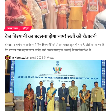
उत्तराखण्ड
हरिद्वार
वेज बिरयानी का बदलना होगा नाम! संतों की चेतावनी
हरिद्वार । धर्मनगरी हरिद्वार में ‘वेज बिरयानी’ को लेकर बवाल शुरू हो गया है. संतों का कहना है
कि इसका नाम बदला जाना चाहिए.श्री अखंड परशुराम अखाड़े के कार्यकर्ताओं ने…
TheNewswala
June 8, 2026
74 Views