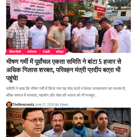
जीवनशैली
पर्यावरण
रुड़की
हरिद्वार
भीषण गर्मी में पूर्वांचल एकता समिति ने बांटा 5 हजार से
अधिक गिलास शरबत, परिवहन मंत्री प्रदीप बत्रा भी
पहुंचे!
समिति ने कहा कि भीषण गर्मी में किया गया यह सेवा कार्य न केवल जनकल्याण का माध्यम है,
बल्कि समाज में मानवता, सहयोग और सेवा की भावना को भी मजबूत…
TheNewswala
June 21, 2026
84 Views