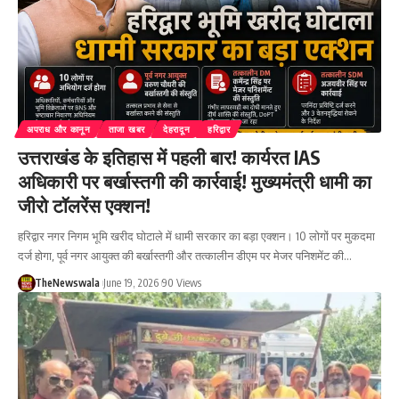
अपराध और कानून
ताजा खबर
देहरादून
हरिद्वार
उत्तराखंड के इतिहास में पहली बार! कार्यरत IAS
अधिकारी पर बर्खास्तगी की कार्रवाई! मुख्यमंत्री धामी का
जीरो टॉलरेंस एक्शन!
हरिद्वार नगर निगम भूमि खरीद घोटाले में धामी सरकार का बड़ा एक्शन। 10 लोगों पर मुकदमा
दर्ज होगा, पूर्व नगर आयुक्त की बर्खास्तगी और तत्कालीन डीएम पर मेजर पनिशमेंट की…
TheNewswala
June 19, 2026
90 Views