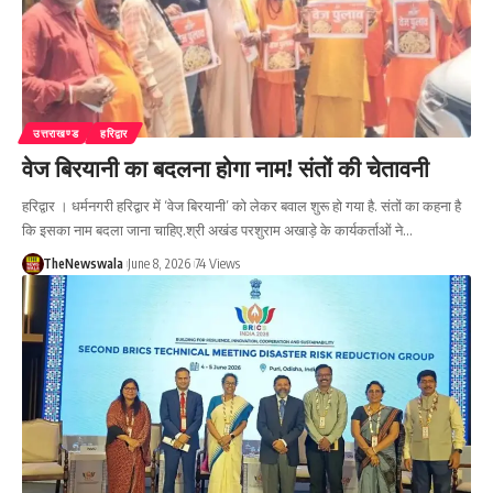
उत्तराखण्ड
हरिद्वार
वेज बिरयानी का बदलना होगा नाम! संतों की चेतावनी
हरिद्वार । धर्मनगरी हरिद्वार में ‘वेज बिरयानी’ को लेकर बवाल शुरू हो गया है. संतों का कहना है
कि इसका नाम बदला जाना चाहिए.श्री अखंड परशुराम अखाड़े के कार्यकर्ताओं ने…
TheNewswala
June 8, 2026
74 Views