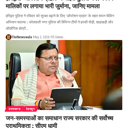
मालिकों पर लगाया भारी जुर्माना, जानिए मामला
हरिद्वार पुलिस ने रविवार को सुरक्षा बढ़ाने के लिए 'ऑपरेशन प्रहार' के तहत सघन चेकिंग
अभियान चलाया। कोतवाली नगर पुलिस की विभिन्न टीमों ने हरकी पौड़ी, खड़खड़ी और
औद्योगिक क्षेत्रों…
TheNewswala
May 3, 2026
115 Views
उत्तराखण्ड
देहरादून
जन-समस्याओं का समाधान राज्य सरकार की सर्वोच्च
प्राथमिकता : सीएम धामी