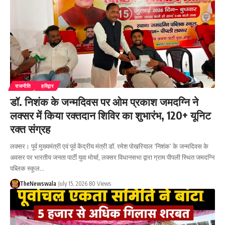
राजनीति
हरिद्वार
डॉ. निशंक के जन्मदिवस पर ओम प्रकाश जमदग्नि ने
लक्सर में किया रक्तदान शिविर का शुभारंभ, 120+ यूनिट
रक्त संग्रह
लक्सर। पूर्व मुख्यमंत्री एवं पूर्व केंद्रीय मंत्री डॉ. रमेश पोखरियाल ‘निशंक’ के जन्मदिवस के
अवसर पर भारतीय जनता पार्टी युवा मोर्चा, लक्सर विधानसभा द्वारा ग्राम पीपली स्थित जमदग्नि
पब्लिक स्कूल…
TheNewswala
July 15, 2026
80 Views