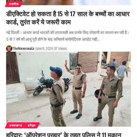
तकनीक
डीएक्टिवेट हो सकता है 15 से 17 साल के बच्चों का आधार
कार्ड, तुरंत करें ये जरूरी काम
नई दिल्ली। आधार कार्ड धारकों की लापरवाही अब उनके लिए परेशानी का कारण बन रही है।
5 से 7 वर्ष की आयु पूरी होने के बाद अनिवार्य बायोमेट्रिक अपडेट नहीं…
TheNewswala
June 8, 2026
37 Views
उत्तराखण्ड
हरिद्वार
हरिद्वार: ‘ऑपरेशन प्रहार’ के तहत पुलिस ने 11 मकान