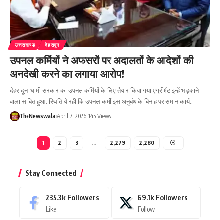
उत्तराखण्ड
देहरादून
उपनल कर्मियों ने अफसरों पर अदालतों के आदेशों की
अनदेखी करने का लगाया आरोप!
देहरादून: धामी सरकार का उपनल कर्मियों के लिए तैयार किया गया एग्रीमेंट इन्हें भड़काने
वाला साबित हुआ. स्थिति ये रही कि उपनल कर्मी इस अनुबंध के बिनाह पर समान कार्य…
TheNewswala
April 7, 2026
145 Views
1
2
3
…
2,279
2,280
Stay Connected
235.3k
Followers
69.1k
Followers
Like
Follow