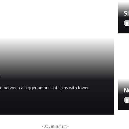
S
s
ng between a bigger amount of spins with lower
N
- Advertisement -