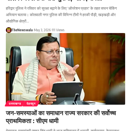
हरिद्वार पुलिस ने रविवार को सुरक्षा बढ़ाने के लिए 'ऑपरेशन प्रहार' के तहत सघन चेकिंग
अभियान चलाया। कोतवाली नगर पुलिस की विभिन्न टीमों ने हरकी पौड़ी, खड़खड़ी और
औद्योगिक क्षेत्रों…
TheNewswala
May 3, 2026
111 Views
उत्तराखण्ड
देहरादून
जन-समस्याओं का समाधान राज्य सरकार की सर्वोच्च
प्राथमिकता : सीएम धामी
देहरादून: मुख्यमंत्री पुष्कर सिंह धामी ने आज सचिवालय में थराली, कर्णप्रयाग, केदारनाथ,