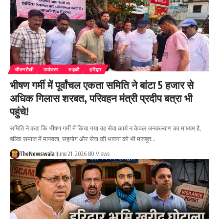
जीवनशैली
पर्यावरण
रुड़की
हरिद्वार
भीषण गर्मी में पूर्वांचल एकता समिति ने बांटा 5 हजार से
अधिक गिलास शरबत, परिवहन मंत्री प्रदीप बत्रा भी
पहुंचे!
समिति ने कहा कि भीषण गर्मी में किया गया यह सेवा कार्य न केवल जनकल्याण का माध्यम है,
बल्कि समाज में मानवता, सहयोग और सेवा की भावना को भी मजबूत…
TheNewswala
June 21, 2026
80 Views