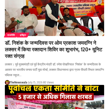
राजनीति
हरिद्वार
डॉ. निशंक के जन्मदिवस पर ओम प्रकाश जमदग्नि ने
लक्सर में किया रक्तदान शिविर का शुभारंभ, 120+ यूनिट
रक्त संग्रह
लक्सर। पूर्व मुख्यमंत्री एवं पूर्व केंद्रीय मंत्री डॉ. रमेश पोखरियाल ‘निशंक’ के जन्मदिवस के
अवसर पर भारतीय जनता पार्टी युवा मोर्चा, लक्सर विधानसभा द्वारा ग्राम पीपली स्थित जमदग्नि
पब्लिक स्कूल…
TheNewswala
July 15, 2026
80 Views