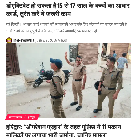
डीएक्टिवेट हो सकता है 15 से 17 साल के बच्चों का आधार
कार्ड, तुरंत करें ये जरूरी काम
नई दिल्ली। आधार कार्ड धारकों की लापरवाही अब उनके लिए परेशानी का कारण बन रही है।
5 से 7 वर्ष की आयु पूरी होने के बाद अनिवार्य बायोमेट्रिक अपडेट नहीं…
TheNewswala
June 8, 2026
37 Views
उत्तराखण्ड
हरिद्वार
हरिद्वार: ‘ऑपरेशन प्रहार’ के तहत पुलिस ने 11 मकान
मालिकों पर लगाया भारी जुर्माना, जानिए मामला