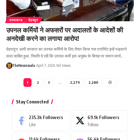
उत्तराखण्ड
देहरादून
उपनल कर्मियों ने अफसरों पर अदालतों के आदेशों की
अनदेखी करने का लगाया आरोप!
देहरादून: धामी सरकार का उपनल कर्मियों के लिए तैयार किया गया एग्रीमेंट इन्हें भड़काने
वाला साबित हुआ. स्थिति ये रही कि उपनल कर्मी इस अनुबंध के बिनाह पर समान कार्य…
TheNewswala
April 7, 2026
145 Views
1
2
3
…
2,279
2,280
Stay Connected
235.3k
Followers
69.1k
Followers
Like
Follow
11.6k
Followers
56.4k
Followers