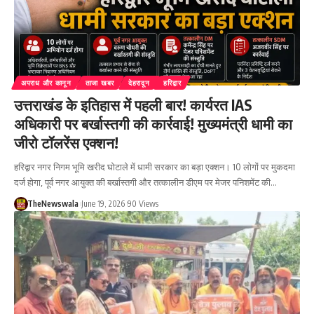
अपराध और कानून
ताजा खबर
देहरादून
हरिद्वार
उत्तराखंड के इतिहास में पहली बार! कार्यरत IAS
अधिकारी पर बर्खास्तगी की कार्रवाई! मुख्यमंत्री धामी का
जीरो टॉलरेंस एक्शन!
हरिद्वार नगर निगम भूमि खरीद घोटाले में धामी सरकार का बड़ा एक्शन। 10 लोगों पर मुकदमा
दर्ज होगा, पूर्व नगर आयुक्त की बर्खास्तगी और तत्कालीन डीएम पर मेजर पनिशमेंट की…
TheNewswala
June 19, 2026
90 Views