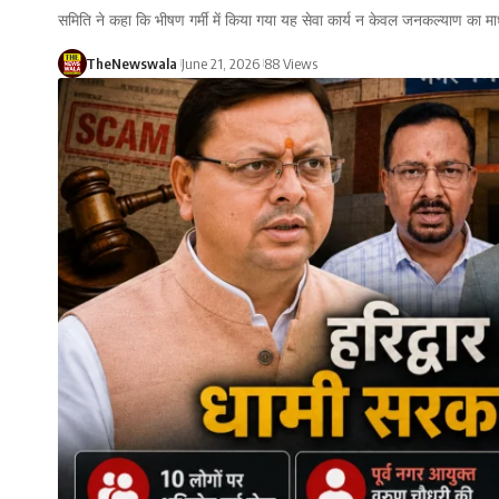
समिति ने कहा कि भीषण गर्मी में किया गया यह सेवा कार्य न केवल जनकल्याण का म
TheNewswala
June 21, 2026
88 Views