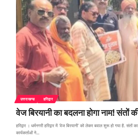
उत्तराखण्ड
हरिद्वार
वेज बिरयानी का बदलना होगा नाम! संतों क
हरिद्वार । धर्मनगरी हरिद्वार में ‘वेज बिरयानी’ को लेकर बवाल शुरू हो गया है. सं
कार्यकर्ताओं ने…