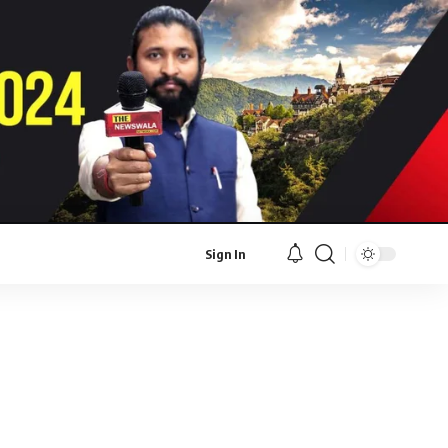
Sign In