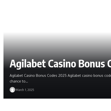
Agilabet Casino Bonus 
Agilabet Casino Bonus Codes 2025 Agilabet casino bonus codes 
chance to…
March 1, 2025