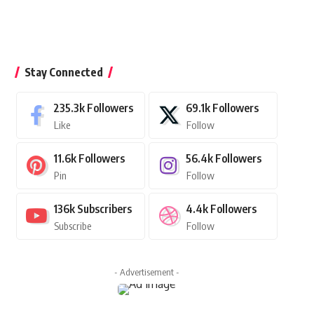
Stay Connected
235.3k
Followers
69.1k
Followers
Like
Follow
11.6k
Followers
56.4k
Followers
Pin
Follow
136k
Subscribers
4.4k
Followers
Subscribe
Follow
- Advertisement -