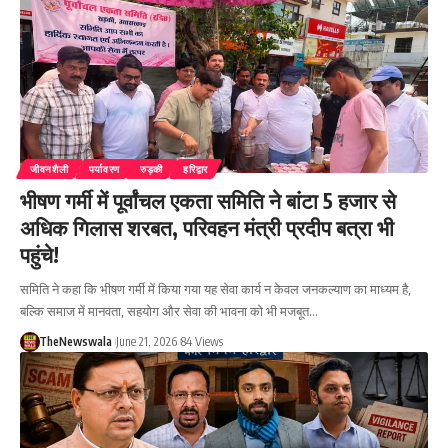
जीवनशैली
पर्यावरण
रुड़की
हरिद्वार
भीषण गर्मी में पूर्वांचल एकता समिति ने बांटा 5 हजार से
अधिक गिलास शरबत, परिवहन मंत्री प्रदीप बत्रा भी
पहुंचे!
समिति ने कहा कि भीषण गर्मी में किया गया यह सेवा कार्य न केवल जनकल्याण का माध्यम है,
बल्कि समाज में मानवता, सहयोग और सेवा की भावना को भी मजबूत…
TheNewswala
June 21, 2026
84 Views