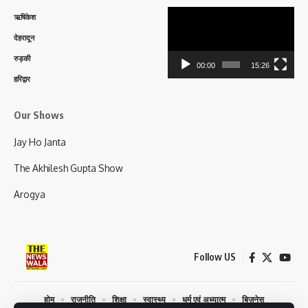
Video
ऋषिकेश
Player
देहरादून
रुड़की
00:00
15:26
हरिद्वार
Our Shows
Jay Ho Janta
The Akhilesh Gupta Show
Arogya
Follow US
होम
राजनीति
शिक्षा
स्वास्थ्य
धर्म एवं अध्यात्म
बिज़नेस