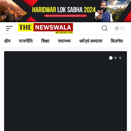
होम
राजनीति
शिक्षा
स्वास्थ्य
धर्म एवं अध्यात्म
बिज़नेस