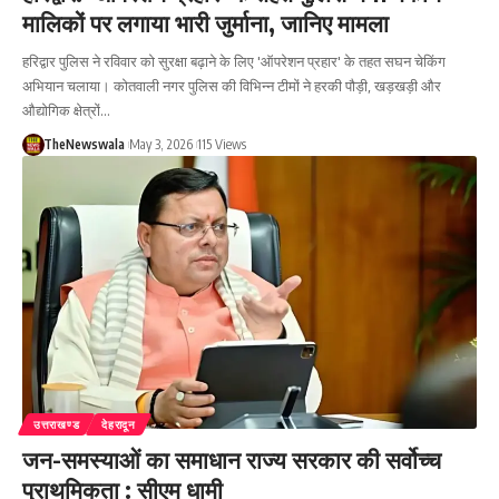
मालिकों पर लगाया भारी जुर्माना, जानिए मामला
हरिद्वार पुलिस ने रविवार को सुरक्षा बढ़ाने के लिए 'ऑपरेशन प्रहार' के तहत सघन चेकिंग
अभियान चलाया। कोतवाली नगर पुलिस की विभिन्न टीमों ने हरकी पौड़ी, खड़खड़ी और
औद्योगिक क्षेत्रों…
TheNewswala
May 3, 2026
115 Views
उत्तराखण्ड
देहरादून
जन-समस्याओं का समाधान राज्य सरकार की सर्वोच्च
प्राथमिकता : सीएम धामी