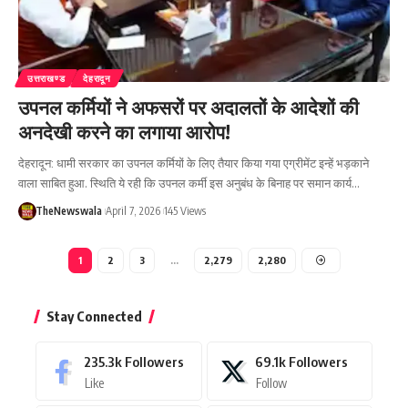
उत्तराखण्ड
देहरादून
उपनल कर्मियों ने अफसरों पर अदालतों के आदेशों की
अनदेखी करने का लगाया आरोप!
देहरादून: धामी सरकार का उपनल कर्मियों के लिए तैयार किया गया एग्रीमेंट इन्हें भड़काने
वाला साबित हुआ. स्थिति ये रही कि उपनल कर्मी इस अनुबंध के बिनाह पर समान कार्य…
TheNewswala
April 7, 2026
145 Views
1
2
3
…
2,279
2,280
Stay Connected
235.3k
Followers
69.1k
Followers
Like
Follow