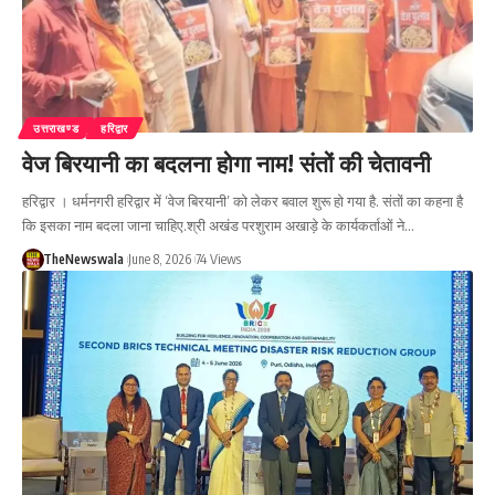
उत्तराखण्ड
हरिद्वार
वेज बिरयानी का बदलना होगा नाम! संतों की चेतावनी
हरिद्वार । धर्मनगरी हरिद्वार में ‘वेज बिरयानी’ को लेकर बवाल शुरू हो गया है. संतों का कहना है
कि इसका नाम बदला जाना चाहिए.श्री अखंड परशुराम अखाड़े के कार्यकर्ताओं ने…
TheNewswala
June 8, 2026
74 Views