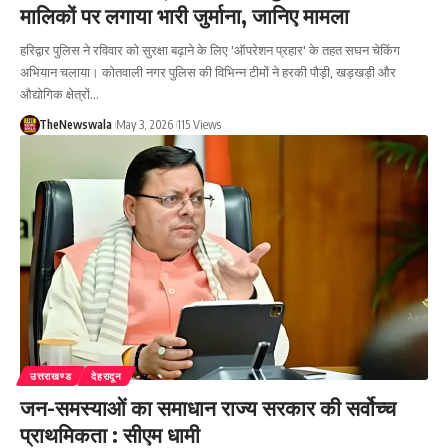
मालिकों पर लगाया भारी जुर्माना, जानिए मामला
हरिद्वार पुलिस ने रविवार को सुरक्षा बढ़ाने के लिए 'ऑपरेशन प्रहार' के तहत सघन चेकिंग
अभियान चलाया। कोतवाली नगर पुलिस की विभिन्न टीमों ने हरकी पौड़ी, खड़खड़ी और
औद्योगिक क्षेत्रों…
TheNewswala
May 3, 2026
115 Views
उत्तराखण्ड
देहरादून
जन-समस्याओं का समाधान राज्य सरकार की सर्वोच्च
प्राथमिकता : सीएम धामी