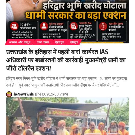
अपराध और कानून
ताजा खबर
देहरादून
हरिद्वार
उत्तराखंड के इतिहास में पहली बार! कार्यरत IAS
अधिकारी पर बर्खास्तगी की कार्रवाई! मुख्यमंत्री धामी का
जीरो टॉलरेंस एक्शन!
हरिद्वार नगर निगम भूमि खरीद घोटाले में धामी सरकार का बड़ा एक्शन। 10 लोगों पर मुकदमा
दर्ज होगा, पूर्व नगर आयुक्त की बर्खास्तगी और तत्कालीन डीएम पर मेजर पनिशमेंट की…
TheNewswala
June 19, 2026
90 Views