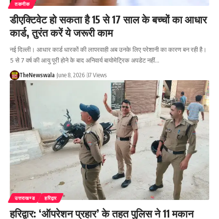
तकनीक
डीएक्टिवेट हो सकता है 15 से 17 साल के बच्चों का आधार
कार्ड, तुरंत करें ये जरूरी काम
नई दिल्ली। आधार कार्ड धारकों की लापरवाही अब उनके लिए परेशानी का कारण बन रही है।
5 से 7 वर्ष की आयु पूरी होने के बाद अनिवार्य बायोमेट्रिक अपडेट नहीं…
TheNewswala
June 8, 2026
37 Views
उत्तराखण्ड
हरिद्वार
हरिद्वार: ‘ऑपरेशन प्रहार’ के तहत पुलिस ने 11 मकान