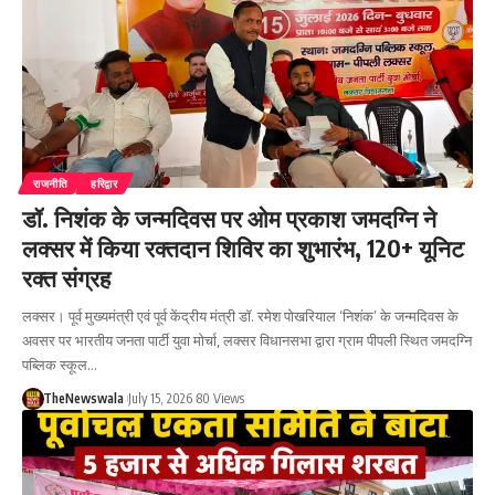
राजनीति
हरिद्वार
डॉ. निशंक के जन्मदिवस पर ओम प्रकाश जमदग्नि ने
लक्सर में किया रक्तदान शिविर का शुभारंभ, 120+ यूनिट
रक्त संग्रह
लक्सर। पूर्व मुख्यमंत्री एवं पूर्व केंद्रीय मंत्री डॉ. रमेश पोखरियाल ‘निशंक’ के जन्मदिवस के
अवसर पर भारतीय जनता पार्टी युवा मोर्चा, लक्सर विधानसभा द्वारा ग्राम पीपली स्थित जमदग्नि
पब्लिक स्कूल…
TheNewswala
July 15, 2026
80 Views