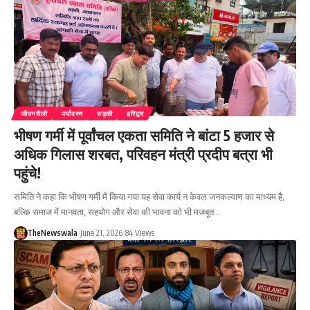
जीवनशैली
पर्यावरण
रुड़की
हरिद्वार
भीषण गर्मी में पूर्वांचल एकता समिति ने बांटा 5 हजार से
अधिक गिलास शरबत, परिवहन मंत्री प्रदीप बत्रा भी
पहुंचे!
समिति ने कहा कि भीषण गर्मी में किया गया यह सेवा कार्य न केवल जनकल्याण का माध्यम है,
बल्कि समाज में मानवता, सहयोग और सेवा की भावना को भी मजबूत…
TheNewswala
June 21, 2026
84 Views