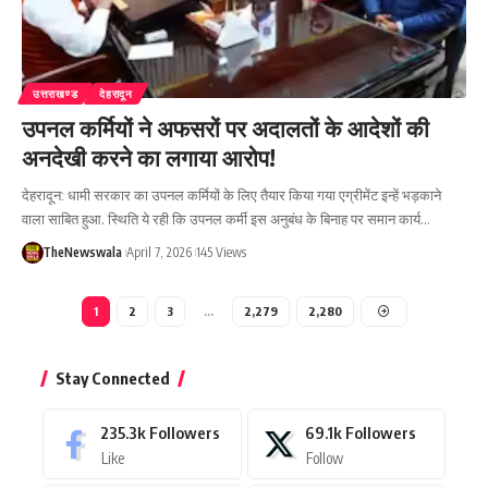
उत्तराखण्ड
देहरादून
उपनल कर्मियों ने अफसरों पर अदालतों के आदेशों की
अनदेखी करने का लगाया आरोप!
देहरादून: धामी सरकार का उपनल कर्मियों के लिए तैयार किया गया एग्रीमेंट इन्हें भड़काने
वाला साबित हुआ. स्थिति ये रही कि उपनल कर्मी इस अनुबंध के बिनाह पर समान कार्य…
TheNewswala
April 7, 2026
145 Views
1
2
3
…
2,279
2,280
Stay Connected
235.3k
Followers
69.1k
Followers
Like
Follow