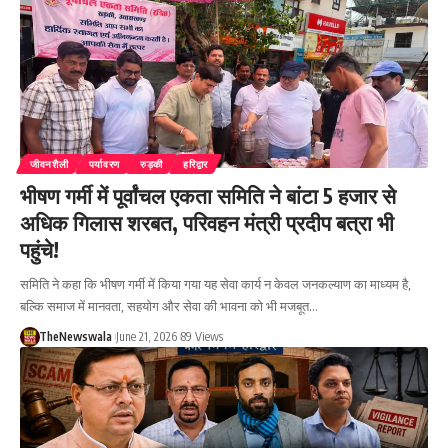
जीवनशैली
पर्यावरण
रुड़की
हरिद्वार
भीषण गर्मी में पूर्वांचल एकता समिति ने बांटा 5 हजार से
अधिक गिलास शरबत, परिवहन मंत्री प्रदीप बत्रा भी
पहुंचे!
समिति ने कहा कि भीषण गर्मी में किया गया यह सेवा कार्य न केवल जनकल्याण का माध्यम है,
बल्कि समाज में मानवता, सहयोग और सेवा की भावना को भी मजबूत…
TheNewswala
June 21, 2026
89 Views