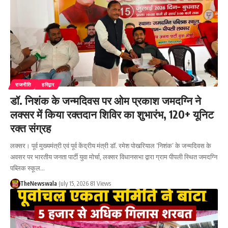
राजनीति
हरिद्वार
डॉ. निशंक के जन्मदिवस पर ओम प्रकाश जमदग्नि ने
लक्सर में किया रक्तदान शिविर का शुभारंभ, 120+ यूनिट
रक्त संग्रह
लक्सर। पूर्व मुख्यमंत्री एवं पूर्व केंद्रीय मंत्री डॉ. रमेश पोखरियाल ‘निशंक’ के जन्मदिवस के
अवसर पर भारतीय जनता पार्टी युवा मोर्चा, लक्सर विधानसभा द्वारा ग्राम पीपली स्थित जमदग्नि
पब्लिक स्कूल…
TheNewswala
July 15, 2026
81 Views