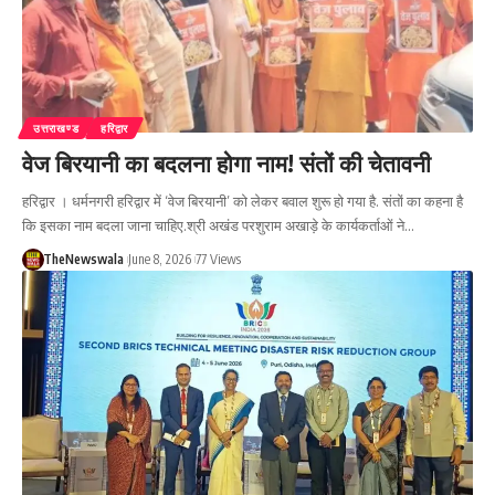
उत्तराखण्ड
हरिद्वार
वेज बिरयानी का बदलना होगा नाम! संतों की चेतावनी
हरिद्वार । धर्मनगरी हरिद्वार में ‘वेज बिरयानी’ को लेकर बवाल शुरू हो गया है. संतों का कहना है
कि इसका नाम बदला जाना चाहिए.श्री अखंड परशुराम अखाड़े के कार्यकर्ताओं ने…
TheNewswala
June 8, 2026
77 Views