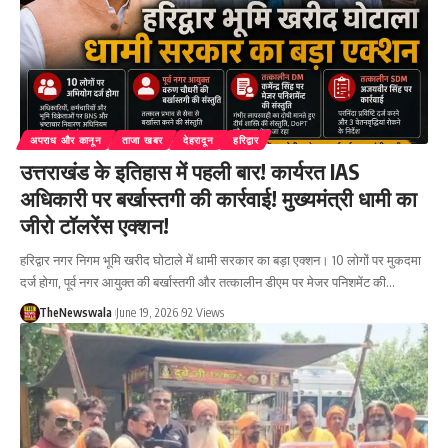
अपराध और कानून
ताजा खबर
देहरादून
हरिद्वार
उत्तराखंड के इतिहास में पहली बार! कार्यरत IAS
अधिकारी पर बर्खास्तगी की कार्रवाई! मुख्यमंत्री धामी का
जीरो टॉलरेंस एक्शन!
हरिद्वार नगर निगम भूमि खरीद घोटाले में धामी सरकार का बड़ा एक्शन। 10 लोगों पर मुकदमा
दर्ज होगा, पूर्व नगर आयुक्त की बर्खास्तगी और तत्कालीन डीएम पर मेजर पनिशमेंट की…
TheNewswala
June 19, 2026
92 Views