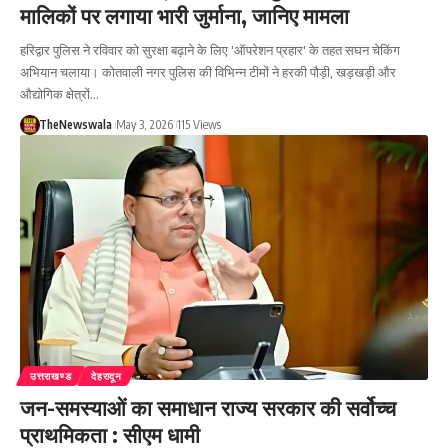
मालिकों पर लगाया भारी जुर्माना, जानिए मामला
हरिद्वार पुलिस ने रविवार को सुरक्षा बढ़ाने के लिए 'ऑपरेशन प्रहार' के तहत सघन चेकिंग
अभियान चलाया। कोतवाली नगर पुलिस की विभिन्न टीमों ने हरकी पौड़ी, खड़खड़ी और
औद्योगिक क्षेत्रों…
TheNewswala
May 3, 2026
115 Views
उत्तराखण्ड
देहरादून
जन-समस्याओं का समाधान राज्य सरकार की सर्वोच्च
प्राथमिकता : सीएम धामी