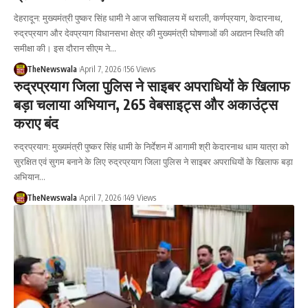
देहरादून: मुख्यमंत्री पुष्कर सिंह धामी ने आज सचिवालय में थराली, कर्णप्रयाग, केदारनाथ,
रुद्रप्रयाग और देवप्रयाग विधानसभा क्षेत्र की मुख्यमंत्री घोषणाओं की अद्यतन स्थिति की
समीक्षा की। इस दौरान सीएम ने…
TheNewswala
April 7, 2026
156 Views
रुद्रप्रयाग जिला पुलिस ने साइबर अपराधियों के खिलाफ
बड़ा चलाया अभियान, 265 वेबसाइट्स और अकाउंट्स
कराए बंद
रुद्रप्रयाग: मुख्यमंत्री पुष्कर सिंह धामी के निर्देशन में आगामी श्री केदारनाथ धाम यात्रा को
सुरक्षित एवं सुगम बनाने के लिए रुद्रप्रयाग जिला पुलिस ने साइबर अपराधियों के खिलाफ बड़ा
अभियान…
TheNewswala
April 7, 2026
149 Views