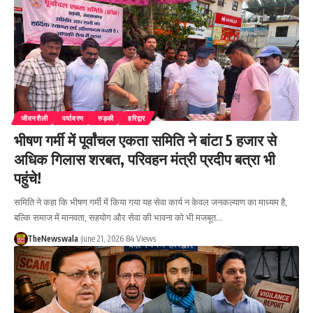
जीवनशैली
पर्यावरण
रुड़की
हरिद्वार
भीषण गर्मी में पूर्वांचल एकता समिति ने बांटा 5 हजार से
अधिक गिलास शरबत, परिवहन मंत्री प्रदीप बत्रा भी
पहुंचे!
समिति ने कहा कि भीषण गर्मी में किया गया यह सेवा कार्य न केवल जनकल्याण का माध्यम है,
बल्कि समाज में मानवता, सहयोग और सेवा की भावना को भी मजबूत…
TheNewswala
June 21, 2026
84 Views