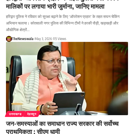
मालिकों पर लगाया भारी जुर्माना, जानिए मामला
हरिद्वार पुलिस ने रविवार को सुरक्षा बढ़ाने के लिए 'ऑपरेशन प्रहार' के तहत सघन चेकिंग
अभियान चलाया। कोतवाली नगर पुलिस की विभिन्न टीमों ने हरकी पौड़ी, खड़खड़ी और
औद्योगिक क्षेत्रों…
TheNewswala
May 3, 2026
115 Views
उत्तराखण्ड
देहरादून
जन-समस्याओं का समाधान राज्य सरकार की सर्वोच्च
प्राथमिकता : सीएम धामी