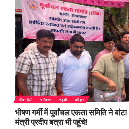
जीवनशैली
पर्यावरण
रुड़की
हरिद्वार
भीषण गर्मी में पूर्वांचल एकता समिति ने 
मंत्री प्रदीप बत्रा भी पहुंचे!