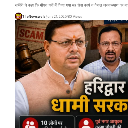
समिति ने कहा कि भीषण गर्मी में किया गया यह सेवा कार्य न केवल जनकल्याण का म
TheNewswala
June 21, 2026
80 Views