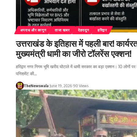
अपराध और कानून
ताजा खबर
देहरादून
हरिद्वार
उत्तराखंड के इतिहास में पहली बार! कार्यर
मुख्यमंत्री धामी का जीरो टॉलरेंस एक्शन!
हरिद्वार नगर निगम भूमि खरीद घोटाले में धामी सरकार का बड़ा एक्शन। 10 लोगों पर 
पनिशमेंट की…
TheNewswala
June 19, 2026
90 Views