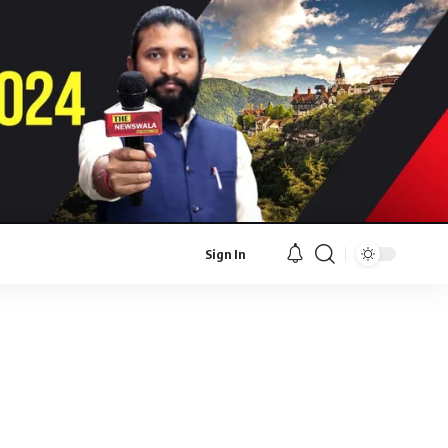
Sign In