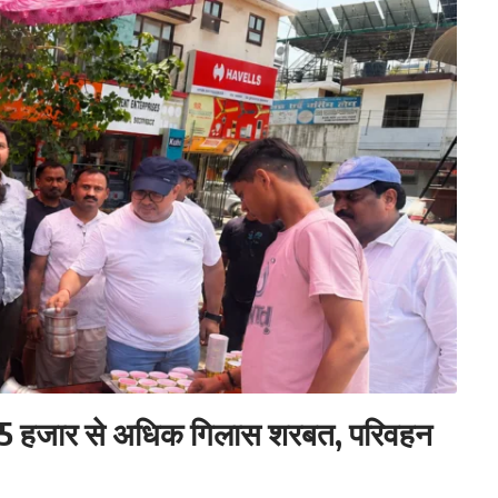
बांटा 5 हजार से अधिक गिलास शरबत, परिवहन