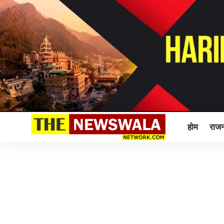
होम
राजन