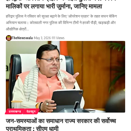
मालिकों पर लगाया भारी जुर्माना, जानिए मामला
हरिद्वार पुलिस ने रविवार को सुरक्षा बढ़ाने के लिए 'ऑपरेशन प्रहार' के तहत सघन चेकिंग
अभियान चलाया। कोतवाली नगर पुलिस की विभिन्न टीमों ने हरकी पौड़ी, खड़खड़ी और
औद्योगिक क्षेत्रों…
TheNewswala
May 3, 2026
111 Views
उत्तराखण्ड
देहरादून
जन-समस्याओं का समाधान राज्य सरकार की सर्वोच्च
प्राथमिकता : सीएम धामी