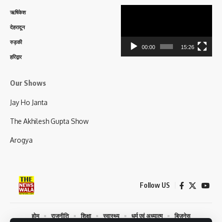
Video
ऋषिकेश
Player
देहरादून
रुड़की
00:00
15:26
हरिद्वार
Our Shows
Jay Ho Janta
The Akhilesh Gupta Show
Arogya
Follow US
होम
राजनीति
शिक्षा
स्वास्थ्य
धर्म एवं अध्यात्म
बिज़नेस