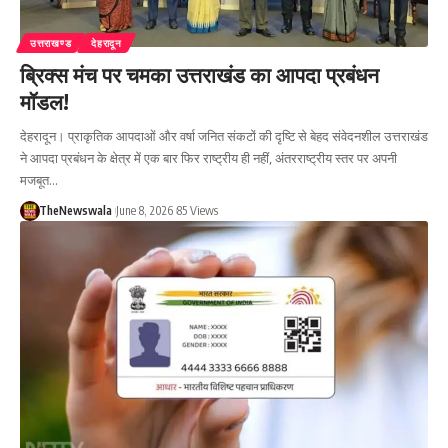
उत्तराखण्ड
देहरादून
ब्रिक्स मंच पर चमका उत्तराखंड का आपदा प्रबंधन
मॉडल!
देहरादून। प्राकृतिक आपदाओं और वर्षा जनित संकटों की दृष्टि से बेहद संवेदनशील उत्तराखंड
ने आपदा प्रबंधन के क्षेत्र में एक बार फिर राष्ट्रीय ही नहीं, अंतरराष्ट्रीय स्तर पर अपनी
मजबूत…
TheNewswala
June 8, 2026
85 Views