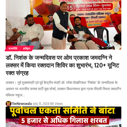
राजनीति
हरिद्वार
डॉ. निशंक के जन्मदिवस पर ओम प्रकाश जमदग्नि ने
लक्सर में किया रक्तदान शिविर का शुभारंभ, 120+ यूनिट
रक्त संग्रह
लक्सर। पूर्व मुख्यमंत्री एवं पूर्व केंद्रीय मंत्री डॉ. रमेश पोखरियाल ‘निशंक’ के जन्मदिवस के
अवसर पर भारतीय जनता पार्टी युवा मोर्चा, लक्सर विधानसभा द्वारा ग्राम पीपली स्थित जमदग्नि
पब्लिक स्कूल…
TheNewswala
July 15, 2026
80 Views