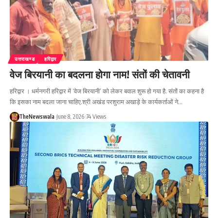
उत्तराखण्ड
हरिद्वार
वेज बिरयानी का बदलना होगा नाम! संतों की चेतावनी
हरिद्वार । धर्मनगरी हरिद्वार में ‘वेज बिरयानी’ को लेकर बवाल शुरू हो गया है. संतों का कहना है
कि इसका नाम बदला जाना चाहिए.श्री अखंड परशुराम अखाड़े के कार्यकर्ताओं ने…
TheNewswala
June 8, 2026
74 Views