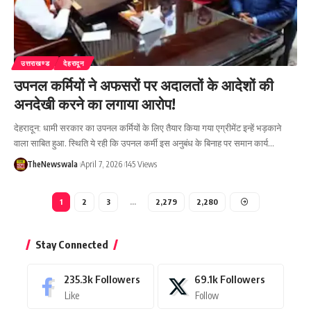
उत्तराखण्ड
देहरादून
उपनल कर्मियों ने अफसरों पर अदालतों के आदेशों की
अनदेखी करने का लगाया आरोप!
देहरादून: धामी सरकार का उपनल कर्मियों के लिए तैयार किया गया एग्रीमेंट इन्हें भड़काने
वाला साबित हुआ. स्थिति ये रही कि उपनल कर्मी इस अनुबंध के बिनाह पर समान कार्य…
TheNewswala
April 7, 2026
145 Views
1
2
3
…
2,279
2,280
Stay Connected
235.3k
Followers
69.1k
Followers
Like
Follow