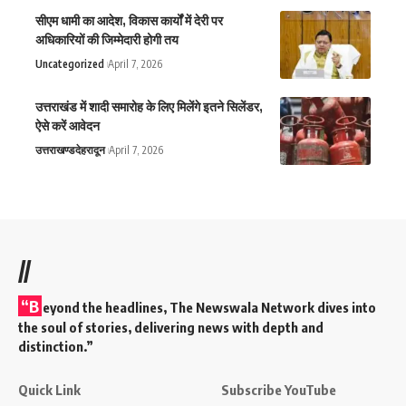
सीएम धामी का आदेश, विकास कार्यों में देरी पर
अधिकारियों की जिम्मेदारी होगी तय
Uncategorized
April 7, 2026
उत्तराखंड में शादी समारोह के लिए मिलेंगे इतने सिलेंडर,
ऐसे करें आवेदन
उत्तराखण्ड
देहरादून
April 7, 2026
//
“B
eyond the headlines,
The Newswala Network
dives into
the soul of stories, delivering news with depth and
distinction.”
Quick Link
Subscribe YouTube