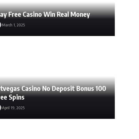
lay Free Casino Win Real Money
March 1, 2025
itvegas Casino No Deposit Bonus 100
ree Spins
April 19, 2025
April 19, 2025