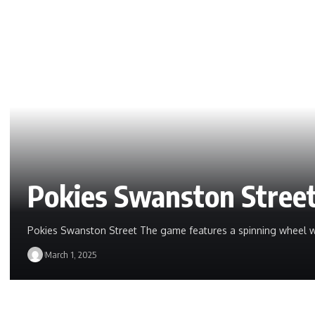
Pokies Swanston Stree
Pokies Swanston Street The game features a spinning wheel wit
March 1, 2025