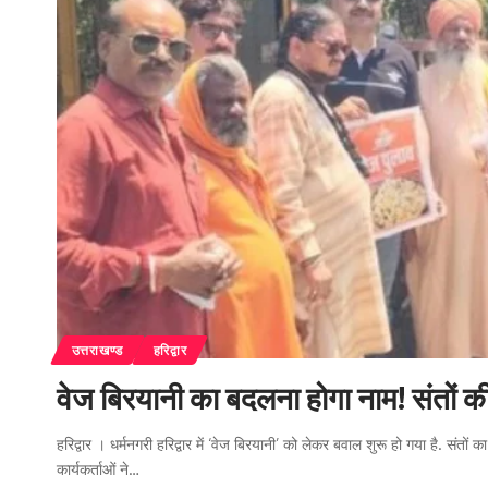
उत्तराखण्ड
हरिद्वार
वेज बिरयानी का बदलना होगा नाम! संतों क
हरिद्वार । धर्मनगरी हरिद्वार में ‘वेज बिरयानी’ को लेकर बवाल शुरू हो गया है. सं
कार्यकर्ताओं ने…