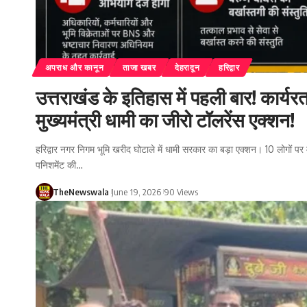
अपराध और कानून
ताजा खबर
देहरादून
हरिद्वार
उत्तराखंड के इतिहास में पहली बार! कार्यर
मुख्यमंत्री धामी का जीरो टॉलरेंस एक्शन!
हरिद्वार नगर निगम भूमि खरीद घोटाले में धामी सरकार का बड़ा एक्शन। 10 लोगों पर 
पनिशमेंट की…
TheNewswala
June 19, 2026
90 Views