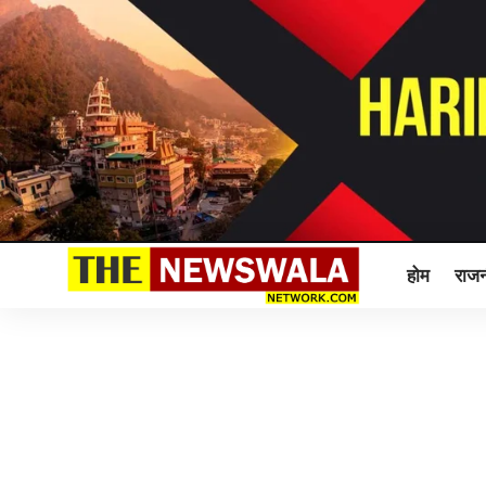
होम
राजन