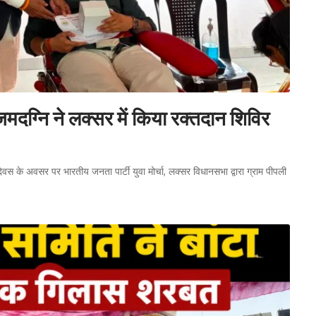
दग्नि ने लक्सर में किया रक्तदान शिविर
न्मदिवस के अवसर पर भारतीय जनता पार्टी युवा मोर्चा, लक्सर विधानसभा द्वारा ग्राम पीपली