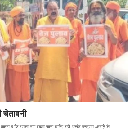
ी चेतावनी
तों का कहना है कि इसका नाम बदला जाना चाहिए.श्री अखंड परशुराम अखाड़े के