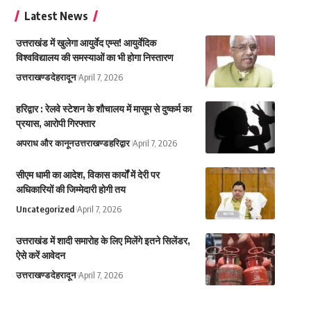
Latest News
उत्तराखंड में खुलेगा आयुर्वेद एम्स! आयुर्वेदिक
विश्वविद्यालय की समस्याओं का भी होगा निस्तारण
उत्तराखण्ड
देहरादून
April 7, 2026
हरिद्वार : रेलवे स्टेशन के शौचालय में मासूम से दुष्कर्म का
प्रयास, आरोपी गिरफ्तार
अपराध और कानून
उत्तराखण्ड
हरिद्वार
April 7, 2026
सीएम धामी का आदेश, विकास कार्यों में देरी पर
अधिकारियों की जिम्मेदारी होगी तय
Uncategorized
April 7, 2026
उत्तराखंड में शादी समारोह के लिए मिलेंगे इतने सिलेंडर,
ऐसे करें आवेदन
उत्तराखण्ड
देहरादून
April 7, 2026