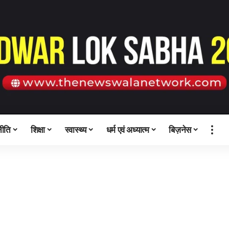
ीति
शिक्षा
स्वास्थ्य
धर्म एवं अध्यात्म
बिज़नेस