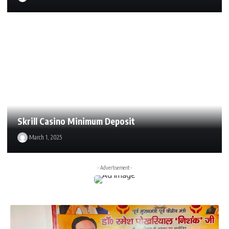
Skrill Casino Minimum Deposit
March 1, 2025
- Advertisement -