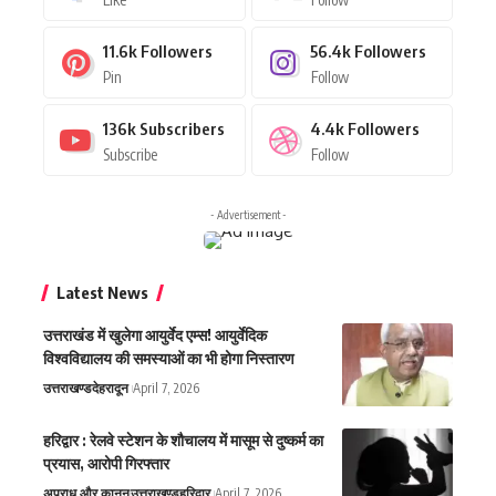
11.6k
Followers
56.4k
Followers
Pin
Follow
136k
Subscribers
4.4k
Followers
Subscribe
Follow
- Advertisement -
Latest News
उत्तराखंड में खुलेगा आयुर्वेद एम्स! आयुर्वेदिक
विश्वविद्यालय की समस्याओं का भी होगा निस्तारण
उत्तराखण्ड
देहरादून
April 7, 2026
हरिद्वार : रेलवे स्टेशन के शौचालय में मासूम से दुष्कर्म का
प्रयास, आरोपी गिरफ्तार
अपराध और कानून
उत्तराखण्ड
हरिद्वार
April 7, 2026