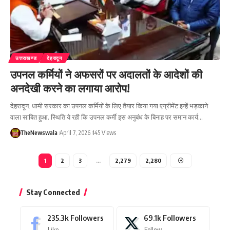
उत्तराखण्ड
देहरादून
उपनल कर्मियों ने अफसरों पर अदालतों के आदेशों की
अनदेखी करने का लगाया आरोप!
देहरादून: धामी सरकार का उपनल कर्मियों के लिए तैयार किया गया एग्रीमेंट इन्हें भड़काने
वाला साबित हुआ. स्थिति ये रही कि उपनल कर्मी इस अनुबंध के बिनाह पर समान कार्य…
TheNewswala
April 7, 2026
145 Views
1
2
3
…
2,279
2,280
Stay Connected
235.3k
Followers
69.1k
Followers
Like
Follow