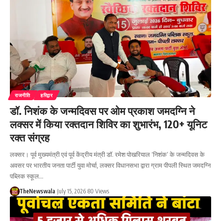
राजनीति
हरिद्वार
डॉ. निशंक के जन्मदिवस पर ओम प्रकाश जमदग्नि ने
लक्सर में किया रक्तदान शिविर का शुभारंभ, 120+ यूनिट
रक्त संग्रह
लक्सर। पूर्व मुख्यमंत्री एवं पूर्व केंद्रीय मंत्री डॉ. रमेश पोखरियाल ‘निशंक’ के जन्मदिवस के
अवसर पर भारतीय जनता पार्टी युवा मोर्चा, लक्सर विधानसभा द्वारा ग्राम पीपली स्थित जमदग्नि
पब्लिक स्कूल…
TheNewswala
July 15, 2026
80 Views