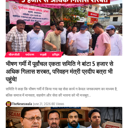
जीवनशैली
पर्यावरण
रुड़की
हरिद्वार
भीषण गर्मी में पूर्वांचल एकता समिति ने बांटा 5 हजार से
अधिक गिलास शरबत, परिवहन मंत्री प्रदीप बत्रा भी
पहुंचे!
समिति ने कहा कि भीषण गर्मी में किया गया यह सेवा कार्य न केवल जनकल्याण का माध्यम है,
बल्कि समाज में मानवता, सहयोग और सेवा की भावना को भी मजबूत…
TheNewswala
June 21, 2026
80 Views