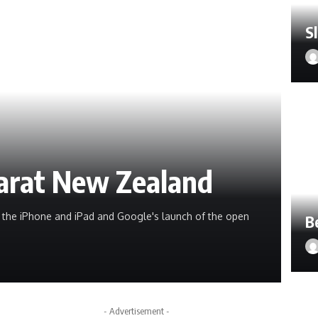
S
carat New Zealand
e the iPhone and iPad and Google's launch of the open
B
- Advertisement -