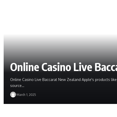
Online Casino Live Bac
Online Casino Live Baccarat New Zealand Apple's products lik
source…
March 1, 2025