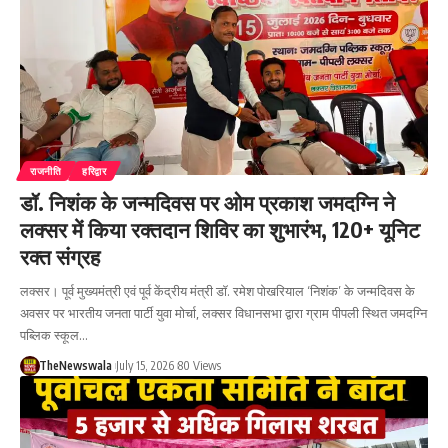
राजनीति
हरिद्वार
डॉ. निशंक के जन्मदिवस पर ओम प्रकाश जमदग्नि ने
लक्सर में किया रक्तदान शिविर का शुभारंभ, 120+ यूनिट
रक्त संग्रह
लक्सर। पूर्व मुख्यमंत्री एवं पूर्व केंद्रीय मंत्री डॉ. रमेश पोखरियाल ‘निशंक’ के जन्मदिवस के
अवसर पर भारतीय जनता पार्टी युवा मोर्चा, लक्सर विधानसभा द्वारा ग्राम पीपली स्थित जमदग्नि
पब्लिक स्कूल…
TheNewswala
July 15, 2026
80 Views