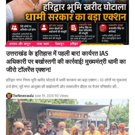
अपराध और कानून
ताजा खबर
देहरादून
हरिद्वार
उत्तराखंड के इतिहास में पहली बार! कार्यरत IAS
अधिकारी पर बर्खास्तगी की कार्रवाई! मुख्यमंत्री धामी का
जीरो टॉलरेंस एक्शन!
हरिद्वार नगर निगम भूमि खरीद घोटाले में धामी सरकार का बड़ा एक्शन। 10 लोगों पर मुकदमा
दर्ज होगा, पूर्व नगर आयुक्त की बर्खास्तगी और तत्कालीन डीएम पर मेजर पनिशमेंट की…
TheNewswala
June 19, 2026
90 Views