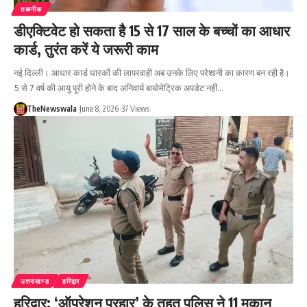
तकनीक
डीएक्टिवेट हो सकता है 15 से 17 साल के बच्चों का आधार
कार्ड, तुरंत करें ये जरूरी काम
नई दिल्ली। आधार कार्ड धारकों की लापरवाही अब उनके लिए परेशानी का कारण बन रही है।
5 से 7 वर्ष की आयु पूरी होने के बाद अनिवार्य बायोमेट्रिक अपडेट नहीं…
TheNewswala
June 8, 2026
37 Views
उत्तराखण्ड
हरिद्वार
हरिद्वार: ‘ऑपरेशन प्रहार’ के तहत पुलिस ने 11 मकान