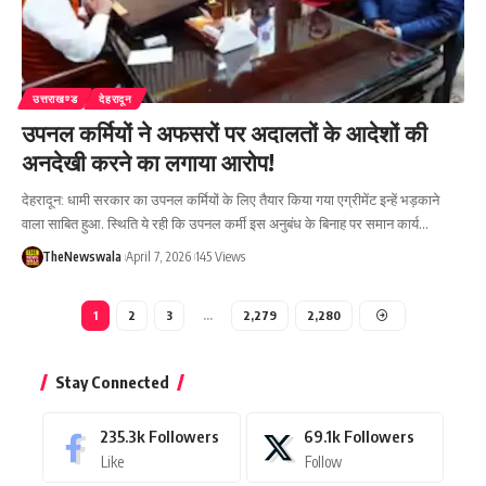
उत्तराखण्ड
देहरादून
उपनल कर्मियों ने अफसरों पर अदालतों के आदेशों की
अनदेखी करने का लगाया आरोप!
देहरादून: धामी सरकार का उपनल कर्मियों के लिए तैयार किया गया एग्रीमेंट इन्हें भड़काने
वाला साबित हुआ. स्थिति ये रही कि उपनल कर्मी इस अनुबंध के बिनाह पर समान कार्य…
TheNewswala
April 7, 2026
145 Views
1
2
3
…
2,279
2,280
Stay Connected
235.3k
Followers
69.1k
Followers
Like
Follow