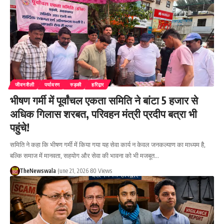
जीवनशैली
पर्यावरण
रुड़की
हरिद्वार
भीषण गर्मी में पूर्वांचल एकता समिति ने बांटा 5 हजार से
अधिक गिलास शरबत, परिवहन मंत्री प्रदीप बत्रा भी
पहुंचे!
समिति ने कहा कि भीषण गर्मी में किया गया यह सेवा कार्य न केवल जनकल्याण का माध्यम है,
बल्कि समाज में मानवता, सहयोग और सेवा की भावना को भी मजबूत…
TheNewswala
June 21, 2026
80 Views