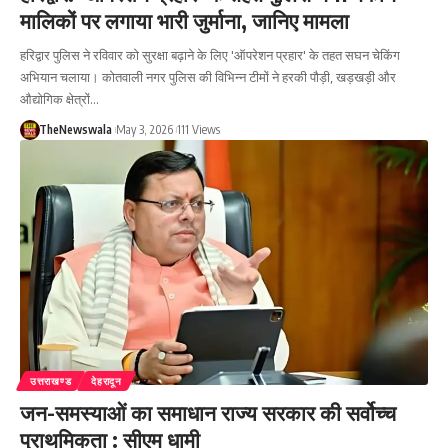
मालिकों पर लगाया भारी जुर्माना, जानिए मामला
हरिद्वार पुलिस ने रविवार को सुरक्षा बढ़ाने के लिए 'ऑपरेशन प्रहार' के तहत सघन चेकिंग
अभियान चलाया। कोतवाली नगर पुलिस की विभिन्न टीमों ने हरकी पौड़ी, खड़खड़ी और
औद्योगिक क्षेत्रों…
TheNewswala
May 3, 2026
111 Views
उत्तराखण्ड
देहरादून
जन-समस्याओं का समाधान राज्य सरकार की सर्वोच्च
प्राथमिकता : सीएम धामी