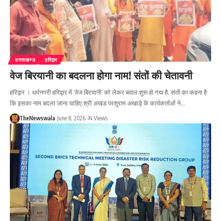
उत्तराखण्ड
हरिद्वार
वेज बिरयानी का बदलना होगा नाम! संतों की चेतावनी
हरिद्वार । धर्मनगरी हरिद्वार में ‘वेज बिरयानी’ को लेकर बवाल शुरू हो गया है. संतों का कहना है
कि इसका नाम बदला जाना चाहिए.श्री अखंड परशुराम अखाड़े के कार्यकर्ताओं ने…
TheNewswala
June 8, 2026
74 Views